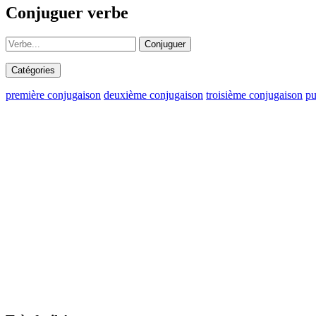
Conjuguer verbe
Conjuguer
Catégories
première conjugaison
deuxième conjugaison
troisième conjugaison
pu