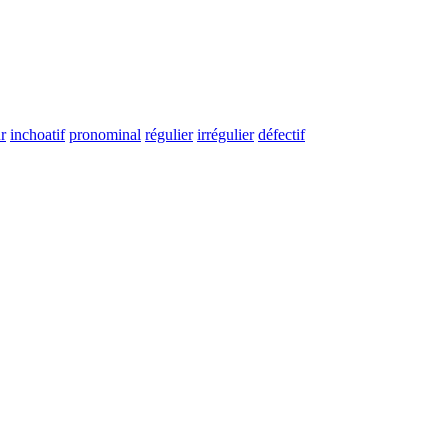
r
inchoatif
pronominal
régulier
irrégulier
défectif