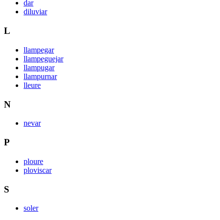
dar
diluviar
L
llampegar
llampeguejar
llampugar
llampurnar
lleure
N
nevar
P
ploure
ploviscar
S
soler