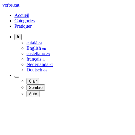
verbs.cat
Accueil
Catégories
Pratiquer
fr
català
ca
English
en
castellano
es
français
fr
Nederlands
nl
Deutsch
de
Clair
Sombre
Auto