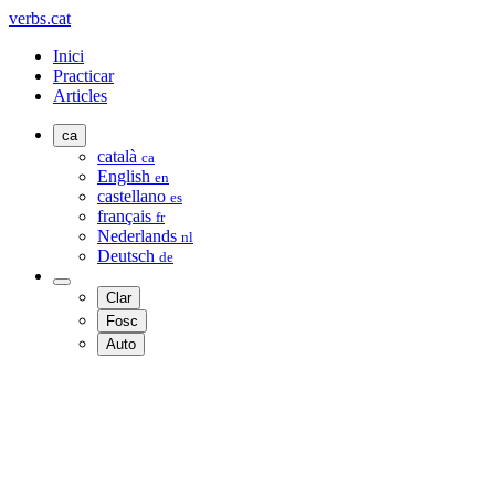
verbs.cat
Inici
Practicar
Articles
ca
català
ca
English
en
castellano
es
français
fr
Nederlands
nl
Deutsch
de
Clar
Fosc
Auto