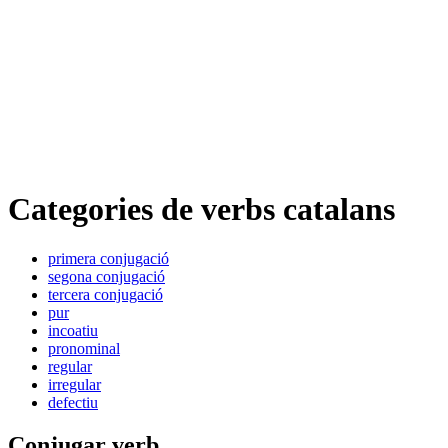
Categories de verbs catalans
primera conjugació
segona conjugació
tercera conjugació
pur
incoatiu
pronominal
regular
irregular
defectiu
Conjugar verb