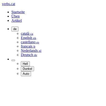
verbs.cat
Startseite
Üben
Artikel
de
català
ca
English
en
castellano
es
français
fr
Nederlands
nl
Deutsch
de
Hell
Dunkel
Auto