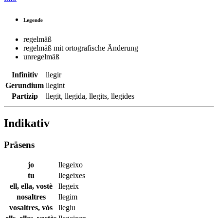
Legende
regelmäß
regelmäß mit ortografische Änderung
unregelmäß
Infinitiv
llegir
Gerundium
llegint
Partizip
llegit
,
llegida
,
llegits
,
llegides
Indikativ
Präsens
jo
llegeixo
tu
llegeixes
ell, ella, vostè
llegeix
nosaltres
llegim
vosaltres, vós
llegiu