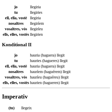
jo
llegiria
tu
llegiries
ell, ella, vostè
llegiria
nosaltres
llegiríem
vosaltres, vós
llegiríeu
ells, elles, vostès
llegirien
Konditional II
jo
hauria (haguera)
llegit
tu
hauries (hagueres)
llegit
ell, ella, vostè
hauria (haguera)
llegit
nosaltres
hauríem (haguérem)
llegit
vosaltres, vós
hauríeu (haguéreu)
llegit
ells, elles, vostès
haurien (hagueren)
llegit
Imperativ
(tu)
llegeix