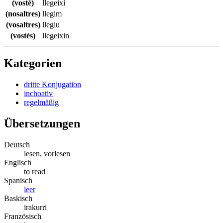
(vostè)
llegeixi
(nosaltres)
llegim
(vosaltres)
llegiu
(vostès)
llegeixin
Kategorien
dritte Konjugation
inchoativ
regelmäßig
Übersetzungen
Deutsch
lesen, vorlesen
Englisch
to read
Spanisch
leer
Baskisch
irakurri
Französisch