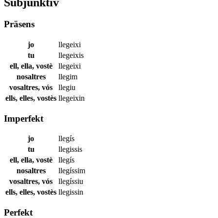
Subjunktiv
Präsens
jo
llegeixi
tu
llegeixis
ell, ella, vostè
llegeixi
nosaltres
llegim
vosaltres, vós
llegiu
ells, elles, vostès
llegeixin
Imperfekt
jo
llegís
tu
llegissis
ell, ella, vostè
llegís
nosaltres
llegíssim
vosaltres, vós
llegíssiu
ells, elles, vostès
llegissin
Perfekt