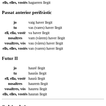
ells, elles, vostès
hagueren
llegit
Passat anterior perifràstic
jo
vaig haver
llegit
tu
vas (vares) haver
llegit
ell, ella, vostè
va haver
llegit
nosaltres
vam (vàrem) haver
llegit
vosaltres, vós
vau (vàreu) haver
llegit
ells, elles, vostès
van (varen) haver
llegit
Futur II
jo
hauré
llegit
tu
hauràs
llegit
ell, ella, vostè
haurà
llegit
nosaltres
haurem
llegit
vosaltres, vós
haureu
llegit
ells, elles, vostès
hauran
llegit