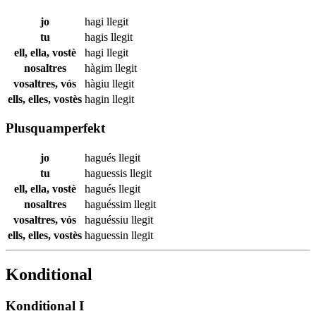
jo
hagi
llegit
tu
hagis
llegit
ell, ella, vostè
hagi
llegit
nosaltres
hàgim
llegit
vosaltres, vós
hàgiu
llegit
ells, elles, vostès
hagin
llegit
Plusquamperfekt
jo
hagués
llegit
tu
haguessis
llegit
ell, ella, vostè
hagués
llegit
nosaltres
haguéssim
llegit
vosaltres, vós
haguéssiu
llegit
ells, elles, vostès
haguessin
llegit
Konditional
Konditional I