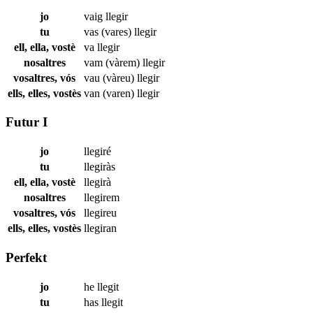
jo
vaig
llegir
tu
vas (vares)
llegir
ell, ella, vostè
va
llegir
nosaltres
vam (vàrem)
llegir
vosaltres, vós
vau (vàreu)
llegir
ells, elles, vostès
van (varen)
llegir
Futur I
jo
llegiré
tu
llegiràs
ell, ella, vostè
llegirà
nosaltres
llegirem
vosaltres, vós
llegireu
ells, elles, vostès
llegiran
Perfekt
jo
he
llegit
tu
has
llegit