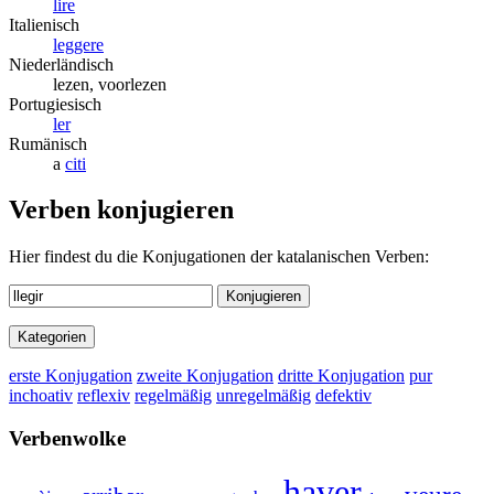
lire
Italienisch
leggere
Niederländisch
lezen, voorlezen
Portugiesisch
ler
Rumänisch
a
citi
Verben konjugieren
Hier findest du die Konjugationen der katalanischen Verben:
Konjugieren
Kategorien
erste Konjugation
zweite Konjugation
dritte Konjugation
pur
inchoativ
reflexiv
regelmäßig
unregelmäßig
defektiv
Verbenwolke
haver