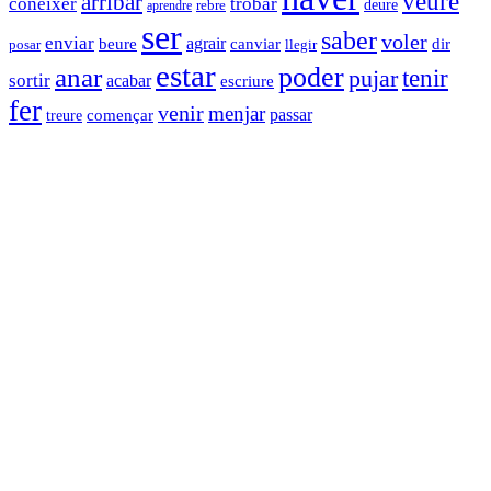
veure
arribar
trobar
conèixer
deure
rebre
aprendre
ser
saber
voler
enviar
agrair
dir
beure
canviar
llegir
posar
estar
anar
poder
tenir
pujar
sortir
acabar
escriure
fer
venir
menjar
començar
passar
treure