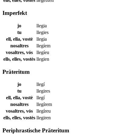
ells, elles, vostès
llegeixen
Imperfekt
jo
llegia
tu
llegies
ell, ella, vostè
llegia
nosaltres
llegíem
vosaltres, vós
llegíeu
ells, elles, vostès
llegien
Präteritum
jo
llegí
tu
llegires
ell, ella, vostè
llegí
nosaltres
llegírem
vosaltres, vós
llegíreu
ells, elles, vostès
llegiren
Periphrastische Präteritum