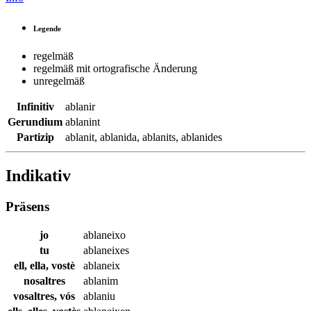
Legende
regelmäß
regelmäß mit ortografische Änderung
unregelmäß
Infinitiv
ablanir
Gerundium
ablanint
Partizip
ablanit
,
ablanida
,
ablanits
,
ablanides
Indikativ
Präsens
jo
ablaneixo
tu
ablaneixes
ell, ella, vostè
ablaneix
nosaltres
ablanim
vosaltres, vós
ablaniu