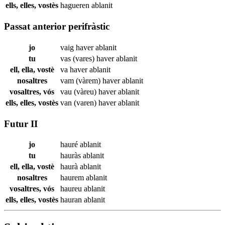
ells, elles, vostès
hagueren
ablanit
Passat anterior perifràstic
jo
vaig haver
ablanit
tu
vas (vares) haver
ablanit
ell, ella, vostè
va haver
ablanit
nosaltres
vam (vàrem) haver
ablanit
vosaltres, vós
vau (vàreu) haver
ablanit
ells, elles, vostès
van (varen) haver
ablanit
Futur II
jo
hauré
ablanit
tu
hauràs
ablanit
ell, ella, vostè
haurà
ablanit
nosaltres
haurem
ablanit
vosaltres, vós
haureu
ablanit
ells, elles, vostès
hauran
ablanit