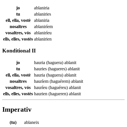
jo
ablaniria
tu
ablaniries
ell, ella, vostè
ablaniria
nosaltres
ablaniríem
vosaltres, vós
ablaniríeu
ells, elles, vostès
ablanirien
Konditional II
jo
hauria (haguera)
ablanit
tu
hauries (hagueres)
ablanit
ell, ella, vostè
hauria (haguera)
ablanit
nosaltres
hauríem (haguérem)
ablanit
vosaltres, vós
hauríeu (haguéreu)
ablanit
ells, elles, vostès
haurien (hagueren)
ablanit
Imperativ
(tu)
ablaneix