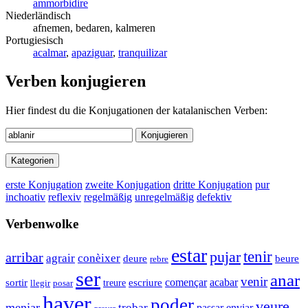
ammorbidire
Niederländisch
afnemen, bedaren, kalmeren
Portugiesisch
acalmar
,
apaziguar
,
tranquilizar
Verben konjugieren
Hier findest du die Konjugationen der katalanischen Verben:
Konjugieren
Kategorien
erste Konjugation
zweite Konjugation
dritte Konjugation
pur
inchoativ
reflexiv
regelmäßig
unregelmäßig
defektiv
Verbenwolke
estar
tenir
pujar
arribar
agrair
conèixer
deure
beure
rebre
ser
anar
venir
començar
sortir
acabar
escriure
llegir
treure
posar
haver
poder
veure
menjar
trobar
enviar
passar