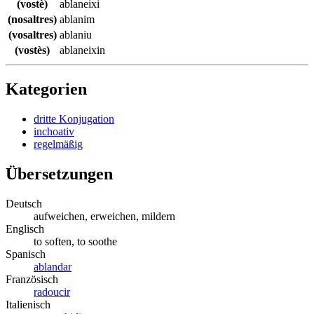
(vostè)
ablaneixi
(nosaltres)
ablanim
(vosaltres)
ablaniu
(vostès)
ablaneixin
Kategorien
dritte Konjugation
inchoativ
regelmäßig
Übersetzungen
Deutsch
aufweichen, erweichen, mildern
Englisch
to soften, to soothe
Spanisch
ablandar
Französisch
radoucir
Italienisch