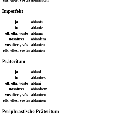
ells, elles, vostès
ablaneixen
Imperfekt
jo
ablania
tu
ablanies
ell, ella, vostè
ablania
nosaltres
ablaníem
vosaltres, vós
ablaníeu
ells, elles, vostès
ablanien
Präteritum
jo
ablaní
tu
ablanires
ell, ella, vostè
ablaní
nosaltres
ablanírem
vosaltres, vós
ablaníreu
ells, elles, vostès
ablaniren
Periphrastische Präteritum