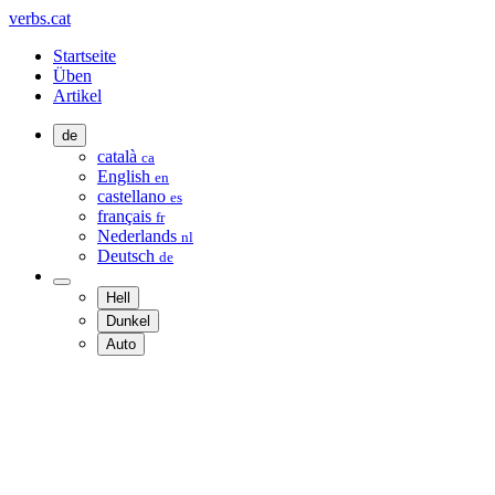
verbs.cat
Startseite
Üben
Artikel
de
català
ca
English
en
castellano
es
français
fr
Nederlands
nl
Deutsch
de
Hell
Dunkel
Auto