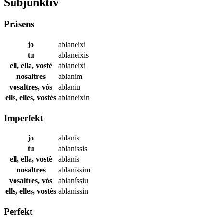
Subjunktiv
Präsens
jo
ablaneixi
tu
ablaneixis
ell, ella, vostè
ablaneixi
nosaltres
ablanim
vosaltres, vós
ablaniu
ells, elles, vostès
ablaneixin
Imperfekt
jo
ablanís
tu
ablanissis
ell, ella, vostè
ablanís
nosaltres
ablaníssim
vosaltres, vós
ablaníssiu
ells, elles, vostès
ablanissin
Perfekt