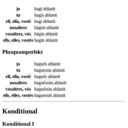
jo
hagi
ablanit
tu
hagis
ablanit
ell, ella, vostè
hagi
ablanit
nosaltres
hàgim
ablanit
vosaltres, vós
hàgiu
ablanit
ells, elles, vostès
hagin
ablanit
Plusquamperfekt
jo
hagués
ablanit
tu
haguessis
ablanit
ell, ella, vostè
hagués
ablanit
nosaltres
haguéssim
ablanit
vosaltres, vós
haguéssiu
ablanit
ells, elles, vostès
haguessin
ablanit
Konditional
Konditional I