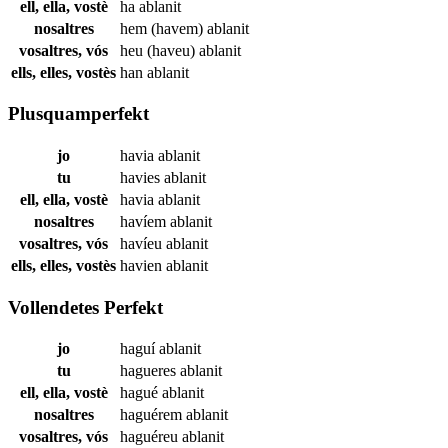
ell, ella, vostè
ha
ablanit
nosaltres
hem (havem)
ablanit
vosaltres, vós
heu (haveu)
ablanit
ells, elles, vostès
han
ablanit
Plusquamperfekt
jo
havia
ablanit
tu
havies
ablanit
ell, ella, vostè
havia
ablanit
nosaltres
havíem
ablanit
vosaltres, vós
havíeu
ablanit
ells, elles, vostès
havien
ablanit
Vollendetes Perfekt
jo
haguí
ablanit
tu
hagueres
ablanit
ell, ella, vostè
hagué
ablanit
nosaltres
haguérem
ablanit
vosaltres, vós
haguéreu
ablanit