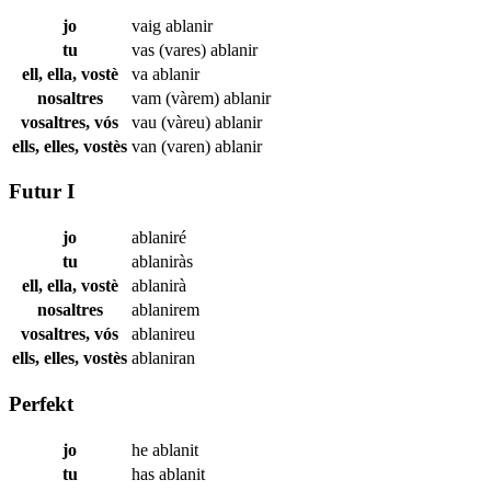
jo
vaig
ablanir
tu
vas (vares)
ablanir
ell, ella, vostè
va
ablanir
nosaltres
vam (vàrem)
ablanir
vosaltres, vós
vau (vàreu)
ablanir
ells, elles, vostès
van (varen)
ablanir
Futur I
jo
ablaniré
tu
ablaniràs
ell, ella, vostè
ablanirà
nosaltres
ablanirem
vosaltres, vós
ablanireu
ells, elles, vostès
ablaniran
Perfekt
jo
he
ablanit
tu
has
ablanit