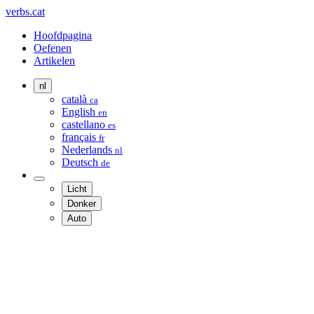
verbs.cat
Hoofdpagina
Oefenen
Artikelen
nl
català
ca
English
en
castellano
es
français
fr
Nederlands
nl
Deutsch
de
Licht
Donker
Auto