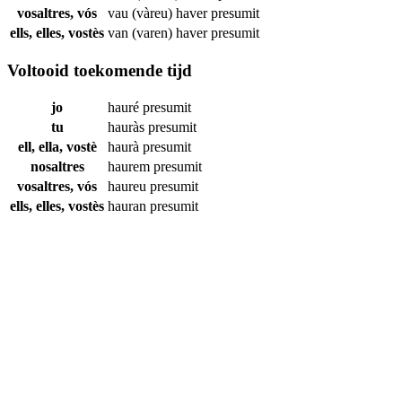
vosaltres, vós
vau (vàreu) haver
presumit
ells, elles, vostès
van (varen) haver
presumit
Voltooid toekomende tijd
jo
hauré
presumit
tu
hauràs
presumit
ell, ella, vostè
haurà
presumit
nosaltres
haurem
presumit
vosaltres, vós
haureu
presumit
ells, elles, vostès
hauran
presumit