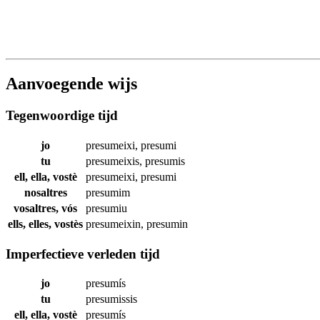
Aanvoegende wijs
Tegenwoordige tijd
jo
presumeixi
,
presumi
tu
presumeixis
,
presumis
ell, ella, vostè
presumeixi
,
presumi
nosaltres
presumim
vosaltres, vós
presumiu
ells, elles, vostès
presumeixin
,
presumin
Imperfectieve verleden tijd
jo
presumís
tu
presumissis
ell, ella, vostè
presumís