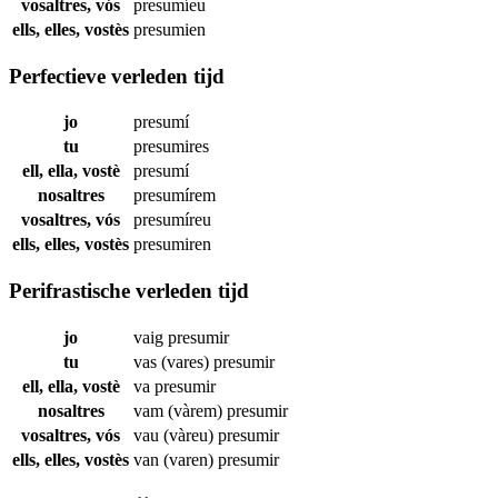
vosaltres, vós
presumíeu
ells, elles, vostès
presumien
Perfectieve verleden tijd
jo
presumí
tu
presumires
ell, ella, vostè
presumí
nosaltres
presumírem
vosaltres, vós
presumíreu
ells, elles, vostès
presumiren
Perifrastische verleden tijd
jo
vaig
presumir
tu
vas (vares)
presumir
ell, ella, vostè
va
presumir
nosaltres
vam (vàrem)
presumir
vosaltres, vós
vau (vàreu)
presumir
ells, elles, vostès
van (varen)
presumir