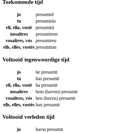
Toekomende tijd
jo
presumiré
tu
presumiràs
ell, ella, vostè
presumirà
nosaltres
presumirem
vosaltres, vós
presumireu
ells, elles, vostès
presumiran
Voltooid tegenwoordige tijd
jo
he
presumit
tu
has
presumit
ell, ella, vostè
ha
presumit
nosaltres
hem (havem)
presumit
vosaltres, vós
heu (haveu)
presumit
ells, elles, vostès
han
presumit
Voltooid verleden tijd
jo
havia
presumit