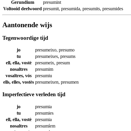
Gerundium
presumint
Voltooid deelwoord
presumit
,
presumida
,
presumits
,
presumides
Aantonende wijs
Tegenwoordige tijd
jo
presumeixo
,
presumo
tu
presumeixes
,
presums
ell, ella, vostè
presumeix
,
presum
nosaltres
presumim
vosaltres, vós
presumiu
ells, elles, vostès
presumeixen
,
presumen
Imperfectieve verleden tijd
jo
presumia
tu
presumies
ell, ella, vostè
presumia
nosaltres
presumíem