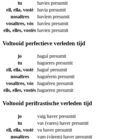
tu
havies
presumit
ell, ella, vostè
havia
presumit
nosaltres
havíem
presumit
vosaltres, vós
havíeu
presumit
ells, elles, vostès
havien
presumit
Voltooid perfectieve verleden tijd
jo
haguí
presumit
tu
hagueres
presumit
ell, ella, vostè
hagué
presumit
nosaltres
haguérem
presumit
vosaltres, vós
haguéreu
presumit
ells, elles, vostès
hagueren
presumit
Voltooid perifrastische verleden tijd
jo
vaig haver
presumit
tu
vas (vares) haver
presumit
ell, ella, vostè
va haver
presumit
nosaltres
vam (vàrem) haver
presumit