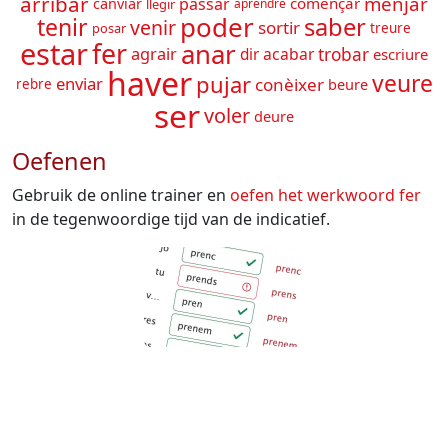
arribar
menjar
passar
començar
canviar
llegir
aprendre
poder
tenir
saber
venir
sortir
treure
posar
estar
fer
anar
acabar
trobar
agrair
dir
escriure
haver
veure
pujar
enviar
conèixer
beure
rebre
ser
voler
deure
Oefenen
Gebruik de online trainer en
oefen het werkwoord
fer
in de tegenwoordige tijd van de indicatief.