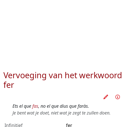
Vervoeging van het werkwoord
fer
Oefen d
Inf
Ets el que
fas
, no el que dius que faràs.
Je bent wat je doet, niet wat je zegt te zullen doen.
Infinitief
fer