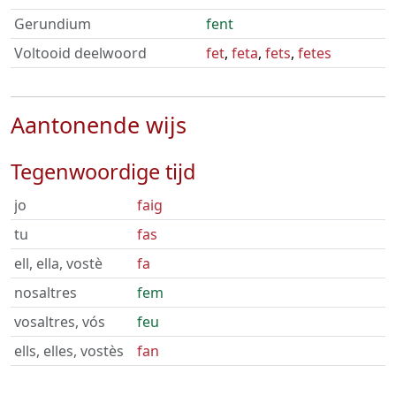
Gerundium
fent
Voltooid deelwoord
fet
,
feta
,
fets
,
fetes
Aantonende wijs
Tegenwoordige tijd
jo
faig
tu
fas
ell, ella, vostè
fa
nosaltres
fem
vosaltres, vós
feu
ells, elles, vostès
fan