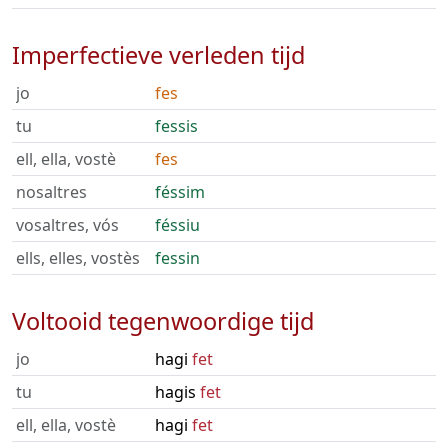
Imperfectieve verleden tijd
jo
fes
tu
fessis
ell, ella, vostè
fes
nosaltres
féssim
vosaltres, vós
féssiu
ells, elles, vostès
fessin
Voltooid tegenwoordige tijd
jo
hagi
fet
tu
hagis
fet
ell, ella, vostè
hagi
fet