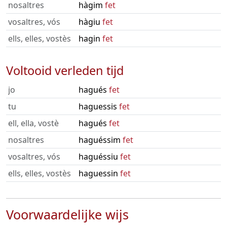
nosaltres
hàgim
fet
vosaltres, vós
hàgiu
fet
ells, elles, vostès
hagin
fet
Voltooid verleden tijd
jo
hagués
fet
tu
haguessis
fet
ell, ella, vostè
hagués
fet
nosaltres
haguéssim
fet
vosaltres, vós
haguéssiu
fet
ells, elles, vostès
haguessin
fet
Voorwaardelijke wijs