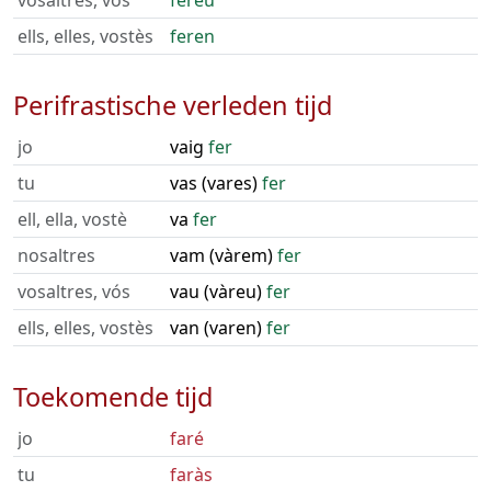
vosaltres, vós
féreu
ells, elles, vostès
feren
Perifrastische verleden tijd
jo
vaig
fer
tu
vas (vares)
fer
ell, ella, vostè
va
fer
nosaltres
vam (vàrem)
fer
vosaltres, vós
vau (vàreu)
fer
ells, elles, vostès
van (varen)
fer
Toekomende tijd
jo
faré
tu
faràs