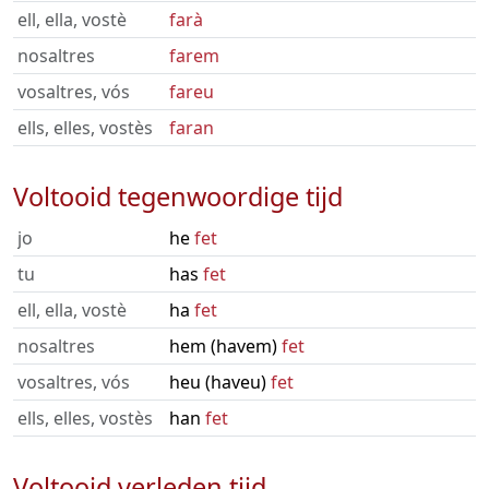
ell, ella, vostè
farà
nosaltres
farem
vosaltres, vós
fareu
ells, elles, vostès
faran
Voltooid tegenwoordige tijd
jo
he
fet
tu
has
fet
ell, ella, vostè
ha
fet
nosaltres
hem (havem)
fet
vosaltres, vós
heu (haveu)
fet
ells, elles, vostès
han
fet
Voltooid verleden tijd