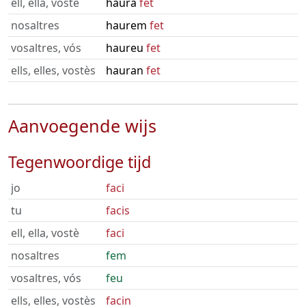
ell, ella, vostè
haurà
fet
nosaltres
haurem
fet
vosaltres, vós
haureu
fet
ells, elles, vostès
hauran
fet
Aanvoegende wijs
Tegenwoordige tijd
jo
faci
tu
facis
ell, ella, vostè
faci
nosaltres
fem
vosaltres, vós
feu
ells, elles, vostès
facin