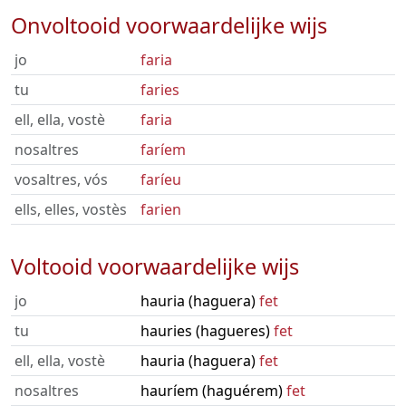
Onvoltooid voorwaardelijke wijs
jo
faria
tu
faries
ell, ella, vostè
faria
nosaltres
faríem
vosaltres, vós
faríeu
ells, elles, vostès
farien
Voltooid voorwaardelijke wijs
jo
hauria (haguera)
fet
tu
hauries (hagueres)
fet
ell, ella, vostè
hauria (haguera)
fet
nosaltres
hauríem (haguérem)
fet