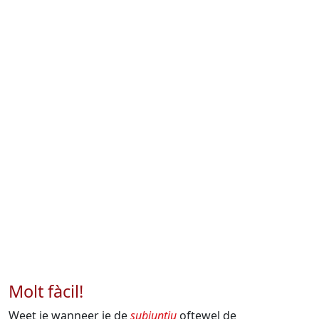
Molt fàcil!
Weet je wanneer je de
subjuntiu
oftewel de