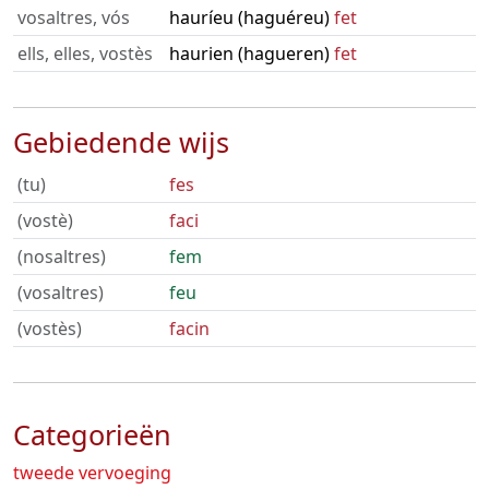
vosaltres, vós
hauríeu (haguéreu)
fet
ells, elles, vostès
haurien (hagueren)
fet
Gebiedende wijs
(tu)
fes
(vostè)
faci
(nosaltres)
fem
(vosaltres)
feu
(vostès)
facin
Categorieën
tweede vervoeging