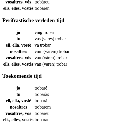
vosaltres, vós
trobàreu
ells, elles, vostès
trobaren
Perifrastische verleden tijd
jo
vaig
trobar
tu
vas (vares)
trobar
ell, ella, vostè
va
trobar
nosaltres
vam (vàrem)
trobar
vosaltres, vós
vau (vàreu)
trobar
ells, elles, vostès
van (varen)
trobar
Toekomende tijd
jo
trobaré
tu
trobaràs
ell, ella, vostè
trobarà
nosaltres
trobarem
vosaltres, vós
trobareu
ells, elles, vostès
trobaran