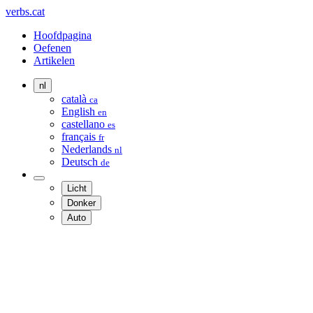
verbs.cat
Hoofdpagina
Oefenen
Artikelen
nl
català
ca
English
en
castellano
es
français
fr
Nederlands
nl
Deutsch
de
Licht
Donker
Auto