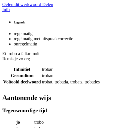
Oefen dit werkwoord
Delen
Info
Legenda
regelmatig
regelmatig met uitspraakcorrectie
onregelmatig
Et
trobo
a faltar molt.
Ik mis je zo erg.
Infinitief
trobar
Gerundium
trobant
Voltooid deelwoord
trobat
,
trobada
,
trobats
,
trobades
Aantonende wijs
Tegenwoordige tijd
jo
trobo