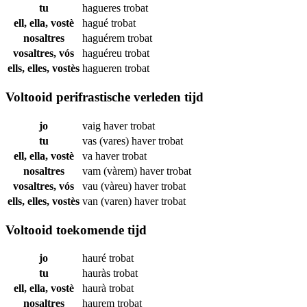
tu
hagueres
trobat
ell, ella, vostè
hagué
trobat
nosaltres
haguérem
trobat
vosaltres, vós
haguéreu
trobat
ells, elles, vostès
hagueren
trobat
Voltooid perifrastische verleden tijd
jo
vaig haver
trobat
tu
vas (vares) haver
trobat
ell, ella, vostè
va haver
trobat
nosaltres
vam (vàrem) haver
trobat
vosaltres, vós
vau (vàreu) haver
trobat
ells, elles, vostès
van (varen) haver
trobat
Voltooid toekomende tijd
jo
hauré
trobat
tu
hauràs
trobat
ell, ella, vostè
haurà
trobat
nosaltres
haurem
trobat