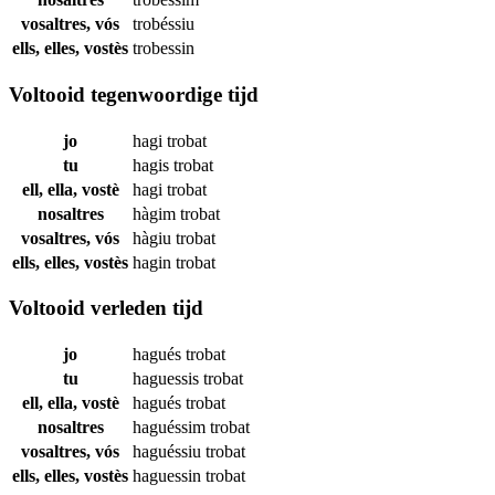
vosaltres, vós
trobéssiu
ells, elles, vostès
trobessin
Voltooid tegenwoordige tijd
jo
hagi
trobat
tu
hagis
trobat
ell, ella, vostè
hagi
trobat
nosaltres
hàgim
trobat
vosaltres, vós
hàgiu
trobat
ells, elles, vostès
hagin
trobat
Voltooid verleden tijd
jo
hagués
trobat
tu
haguessis
trobat
ell, ella, vostè
hagués
trobat
nosaltres
haguéssim
trobat
vosaltres, vós
haguéssiu
trobat
ells, elles, vostès
haguessin
trobat