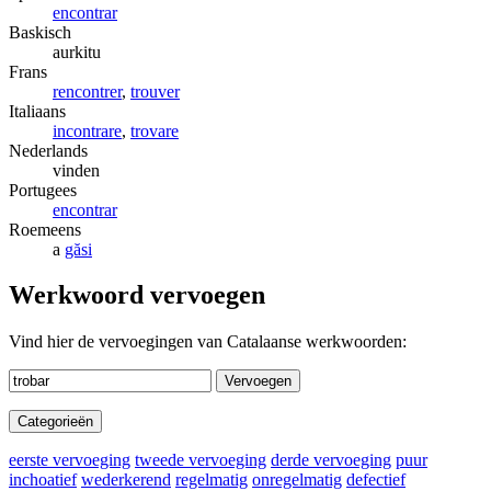
encontrar
Baskisch
aurkitu
Frans
rencontrer
,
trouver
Italiaans
incontrare
,
trovare
Nederlands
vinden
Portugees
encontrar
Roemeens
a
găsi
Werkwoord vervoegen
Vind hier de vervoegingen van Catalaanse werkwoorden:
Vervoegen
Categorieën
eerste vervoeging
tweede vervoeging
derde vervoeging
puur
inchoatief
wederkerend
regelmatig
onregelmatig
defectief