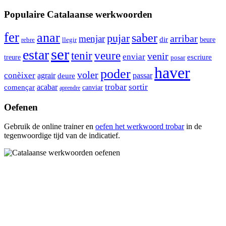
Populaire Catalaanse werkwoorden
fer
anar
saber
pujar
arribar
menjar
dir
beure
rebre
llegir
ser
estar
tenir
veure
venir
enviar
escriure
treure
posar
haver
poder
voler
conèixer
agrair
passar
deure
trobar
sortir
començar
acabar
canviar
aprendre
Oefenen
Gebruik de online trainer en
oefen het werkwoord
trobar
in de
tegenwoordige tijd van de indicatief.