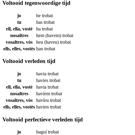
Voltooid tegenwoordige tijd
jo
he
trobat
tu
has
trobat
ell, ella, vostè
ha
trobat
nosaltres
hem (havem)
trobat
vosaltres, vós
heu (haveu)
trobat
ells, elles, vostès
han
trobat
Voltooid verleden tijd
jo
havia
trobat
tu
havies
trobat
ell, ella, vostè
havia
trobat
nosaltres
havíem
trobat
vosaltres, vós
havíeu
trobat
ells, elles, vostès
havien
trobat
Voltooid perfectieve verleden tijd
jo
haguí
trobat