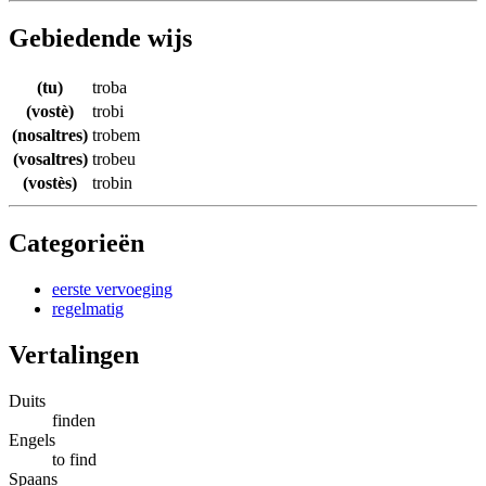
Gebiedende wijs
(tu)
troba
(vostè)
trobi
(nosaltres)
trobem
(vosaltres)
trobeu
(vostès)
trobin
Categorieën
eerste vervoeging
regelmatig
Vertalingen
Duits
finden
Engels
to find
Spaans