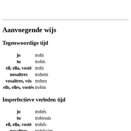
Aanvoegende wijs
Tegenwoordige tijd
jo
trobi
tu
trobis
ell, ella, vostè
trobi
nosaltres
trobem
vosaltres, vós
trobeu
ells, elles, vostès
trobin
Imperfectieve verleden tijd
jo
trobés
tu
trobessis
ell, ella, vostè
trobés
nosaltres
trobéssim