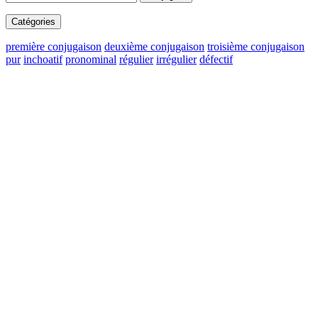
Catégories
première conjugaison
deuxième conjugaison
troisième conjugaison
pur
inchoatif
pronominal
régulier
irrégulier
défectif