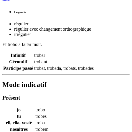
Légende
régulier
régulier avec changement orthographique
irrégulier
Et
trobo
a faltar molt.
Infinitif
trobar
Gérondif
trobant
Participe passé
trobat
,
trobada
,
trobats
,
trobades
Mode indicatif
Présent
jo
trobo
tu
trobes
ell, ella, vostè
troba
nosaltres
trobem