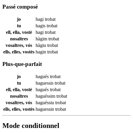
Passé composé
jo
hagi
trobat
tu
hagis
trobat
ell, ella, vostè
hagi
trobat
nosaltres
hàgim
trobat
vosaltres, vós
hàgiu
trobat
ells, elles, vostès
hagin
trobat
Plus-que-parfait
jo
hagués
trobat
tu
haguessis
trobat
ell, ella, vostè
hagués
trobat
nosaltres
haguéssim
trobat
vosaltres, vós
haguéssiu
trobat
ells, elles, vostès
haguessin
trobat
Mode conditionnel