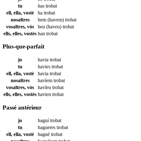
tu
has
trobat
ell, ella, vostè
ha
trobat
nosaltres
hem (havem)
trobat
vosaltres, vós
heu (haveu)
trobat
ells, elles, vostès
han
trobat
Plus-que-parfait
jo
havia
trobat
tu
havies
trobat
ell, ella, vostè
havia
trobat
nosaltres
havíem
trobat
vosaltres, vós
havíeu
trobat
ells, elles, vostès
havien
trobat
Passé antérieur
jo
haguí
trobat
tu
hagueres
trobat
ell, ella, vostè
hagué
trobat