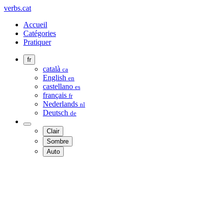
verbs.cat
Accueil
Catégories
Pratiquer
fr
català
ca
English
en
castellano
es
français
fr
Nederlands
nl
Deutsch
de
Clair
Sombre
Auto