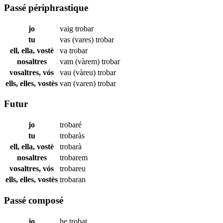
Passé périphrastique
jo
vaig
trobar
tu
vas (vares)
trobar
ell, ella, vostè
va
trobar
nosaltres
vam (vàrem)
trobar
vosaltres, vós
vau (vàreu)
trobar
ells, elles, vostès
van (varen)
trobar
Futur
jo
trobaré
tu
trobaràs
ell, ella, vostè
trobarà
nosaltres
trobarem
vosaltres, vós
trobareu
ells, elles, vostès
trobaran
Passé composé
jo
he
trobat