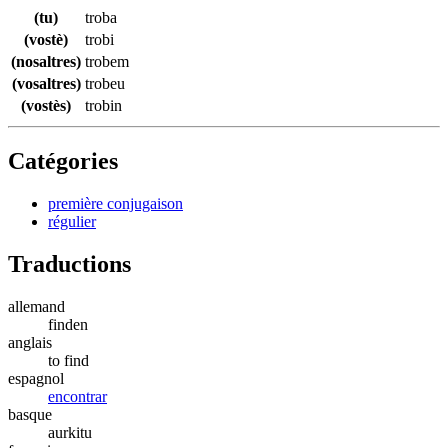
(tu)
troba
(vostè)
trobi
(nosaltres)
trobem
(vosaltres)
trobeu
(vostès)
trobin
Catégories
première conjugaison
régulier
Traductions
allemand
finden
anglais
to find
espagnol
encontrar
basque
aurkitu