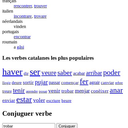
français
rencontrer
,
trouver
italien
incontrare
,
trovare
néerlandais
vinden
portugais
encontrar
roumain
a
găsi
Les verbes catalanes les plus populaires
haver
ser
poder
veure
saber
arribar
dir
acabar
fer
pujar
sortir
agrair
passar
començar
deure
canviar
llegir
rebre
anar
tenir
venir
menjar
trobar
conèixer
treure
posar
aprendre
estar
voler
enviar
escriure
beure
Conjuguer verbe
Conjuguer