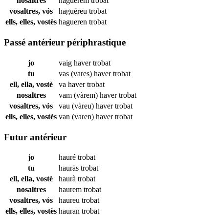
nosaltres
haguérem
trobat
vosaltres, vós
haguéreu
trobat
ells, elles, vostès
hagueren
trobat
Passé antérieur périphrastique
jo
vaig haver
trobat
tu
vas (vares) haver
trobat
ell, ella, vostè
va haver
trobat
nosaltres
vam (vàrem) haver
trobat
vosaltres, vós
vau (vàreu) haver
trobat
ells, elles, vostès
van (varen) haver
trobat
Futur antérieur
jo
hauré
trobat
tu
hauràs
trobat
ell, ella, vostè
haurà
trobat
nosaltres
haurem
trobat
vosaltres, vós
haureu
trobat
ells, elles, vostès
hauran
trobat