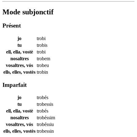
Mode subjonctif
Présent
jo
trobi
tu
trobis
ell, ella, vostè
trobi
nosaltres
trobem
vosaltres, vós
trobeu
ells, elles, vostès
trobin
Imparfait
jo
trobés
tu
trobessis
ell, ella, vostè
trobés
nosaltres
trobéssim
vosaltres, vós
trobéssiu
ells, elles, vostès
trobessin