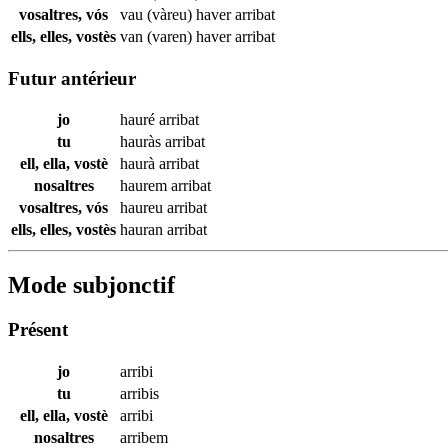
vosaltres, vós
vau (vàreu) haver
arribat
ells, elles, vostès
van (varen) haver
arribat
Futur antérieur
jo
hauré
arribat
tu
hauràs
arribat
ell, ella, vostè
haurà
arribat
nosaltres
haurem
arribat
vosaltres, vós
haureu
arribat
ells, elles, vostès
hauran
arribat
Mode subjonctif
Présent
jo
arribi
tu
arribis
ell, ella, vostè
arribi
nosaltres
arribem