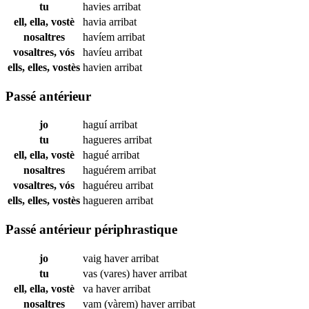
tu
havies
arribat
ell, ella, vostè
havia
arribat
nosaltres
havíem
arribat
vosaltres, vós
havíeu
arribat
ells, elles, vostès
havien
arribat
Passé antérieur
jo
haguí
arribat
tu
hagueres
arribat
ell, ella, vostè
hagué
arribat
nosaltres
haguérem
arribat
vosaltres, vós
haguéreu
arribat
ells, elles, vostès
hagueren
arribat
Passé antérieur périphrastique
jo
vaig haver
arribat
tu
vas (vares) haver
arribat
ell, ella, vostè
va haver
arribat
nosaltres
vam (vàrem) haver
arribat