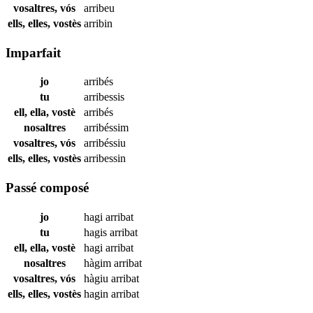
vosaltres, vós
arribeu
ells, elles, vostès
arribin
Imparfait
jo
arribés
tu
arribessis
ell, ella, vostè
arribés
nosaltres
arribéssim
vosaltres, vós
arribéssiu
ells, elles, vostès
arribessin
Passé composé
jo
hagi
arribat
tu
hagis
arribat
ell, ella, vostè
hagi
arribat
nosaltres
hàgim
arribat
vosaltres, vós
hàgiu
arribat
ells, elles, vostès
hagin
arribat