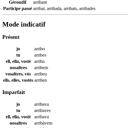
Gérondif
arribant
Participe passé
arribat
,
arribada
,
arribats
,
arribades
Mode indicatif
Présent
jo
arribo
tu
arribes
ell, ella, vostè
arriba
nosaltres
arribem
vosaltres, vós
arribeu
ells, elles, vostès
arriben
Imparfait
jo
arribava
tu
arribaves
ell, ella, vostè
arribava
nosaltres
arribàvem