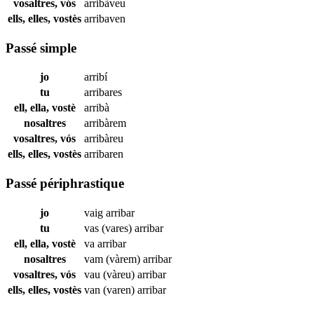
vosaltres, vós
arribàveu
ells, elles, vostès
arribaven
Passé simple
jo
arribí
tu
arribares
ell, ella, vostè
arribà
nosaltres
arribàrem
vosaltres, vós
arribàreu
ells, elles, vostès
arribaren
Passé périphrastique
jo
vaig
arribar
tu
vas (vares)
arribar
ell, ella, vostè
va
arribar
nosaltres
vam (vàrem)
arribar
vosaltres, vós
vau (vàreu)
arribar
ells, elles, vostès
van (varen)
arribar