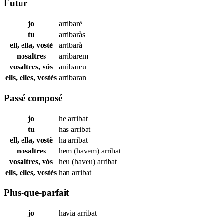
Futur
jo
arribaré
tu
arribaràs
ell, ella, vostè
arribarà
nosaltres
arribarem
vosaltres, vós
arribareu
ells, elles, vostès
arribaran
Passé composé
jo
he
arribat
tu
has
arribat
ell, ella, vostè
ha
arribat
nosaltres
hem (havem)
arribat
vosaltres, vós
heu (haveu)
arribat
ells, elles, vostès
han
arribat
Plus-que-parfait
jo
havia
arribat