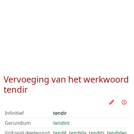
Vervoeging van het werkwoord
tendir
Oefen d
Inf
Infinitief
tendir
Gerundium
tendint
Voltooid deelwoord
tendit
,
tendida
,
tendits
,
tendides