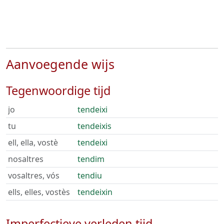
Aanvoegende wijs
Tegenwoordige tijd
jo
tendeixi
tu
tendeixis
ell, ella, vostè
tendeixi
nosaltres
tendim
vosaltres, vós
tendiu
ells, elles, vostès
tendeixin
Imperfectieve verleden tijd