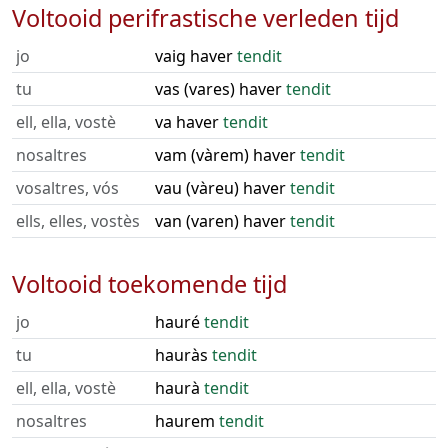
Voltooid perifrastische verleden tijd
jo
vaig haver
tendit
tu
vas (vares) haver
tendit
ell, ella, vostè
va haver
tendit
nosaltres
vam (vàrem) haver
tendit
vosaltres, vós
vau (vàreu) haver
tendit
ells, elles, vostès
van (varen) haver
tendit
Voltooid toekomende tijd
jo
hauré
tendit
tu
hauràs
tendit
ell, ella, vostè
haurà
tendit
nosaltres
haurem
tendit