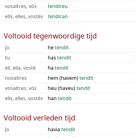
vosaltres, vós
tendireu
ells, elles, vostès
tendiran
Voltooid tegenwoordige tijd
jo
he
tendit
tu
has
tendit
ell, ella, vostè
ha
tendit
nosaltres
hem (havem)
tendit
vosaltres, vós
heu (haveu)
tendit
ells, elles, vostès
han
tendit
Voltooid verleden tijd
jo
havia
tendit