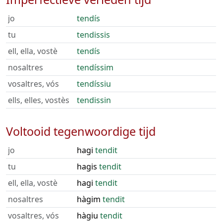
jo
tendís
tu
tendissis
ell, ella, vostè
tendís
nosaltres
tendíssim
vosaltres, vós
tendíssiu
ells, elles, vostès
tendissin
Voltooid tegenwoordige tijd
jo
hagi
tendit
tu
hagis
tendit
ell, ella, vostè
hagi
tendit
nosaltres
hàgim
tendit
vosaltres, vós
hàgiu
tendit