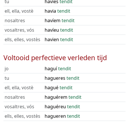
tu
havies
tendit
ell, ella, vostè
havia
tendit
nosaltres
havíem
tendit
vosaltres, vós
havíeu
tendit
ells, elles, vostès
havien
tendit
Voltooid perfectieve verleden tijd
jo
haguí
tendit
tu
hagueres
tendit
ell, ella, vostè
hagué
tendit
nosaltres
haguérem
tendit
vosaltres, vós
haguéreu
tendit
ells, elles, vostès
hagueren
tendit