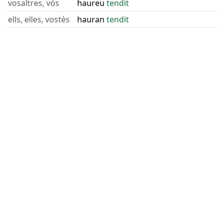
vosaltres, vós
haureu
tendit
ells, elles, vostès
hauran
tendit