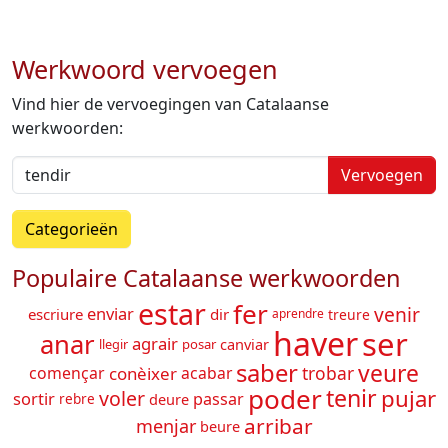
Werkwoord vervoegen
Vind hier de vervoegingen van Catalaanse
werkwoorden:
Vervoegen
Categorieën
Populaire Catalaanse werkwoorden
estar
fer
venir
enviar
escriure
dir
treure
aprendre
haver
ser
anar
agrair
canviar
posar
llegir
saber
veure
trobar
conèixer
començar
acabar
poder
tenir
pujar
voler
sortir
passar
deure
rebre
arribar
menjar
beure