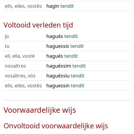
ells, elles, vostès
hagin
tendit
Voltooid verleden tijd
jo
hagués
tendit
tu
haguessis
tendit
ell, ella, vostè
hagués
tendit
nosaltres
haguéssim
tendit
vosaltres, vós
haguéssiu
tendit
ells, elles, vostès
haguessin
tendit
Voorwaardelijke wijs
Onvoltooid voorwaardelijke wijs