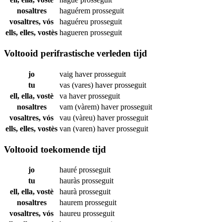
nosaltres
haguérem
prosseguit
vosaltres, vós
haguéreu
prosseguit
ells, elles, vostès
hagueren
prosseguit
Voltooid perifrastische verleden tijd
jo
vaig haver
prosseguit
tu
vas (vares) haver
prosseguit
ell, ella, vostè
va haver
prosseguit
nosaltres
vam (vàrem) haver
prosseguit
vosaltres, vós
vau (vàreu) haver
prosseguit
ells, elles, vostès
van (varen) haver
prosseguit
Voltooid toekomende tijd
jo
hauré
prosseguit
tu
hauràs
prosseguit
ell, ella, vostè
haurà
prosseguit
nosaltres
haurem
prosseguit
vosaltres, vós
haureu
prosseguit