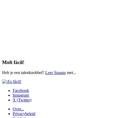
Molt fàcil!
Heb je een talenknobbel?
Leer Spaans
met...
Facebook
Instagram
X (Twitter)
Over...
Privacybeleid