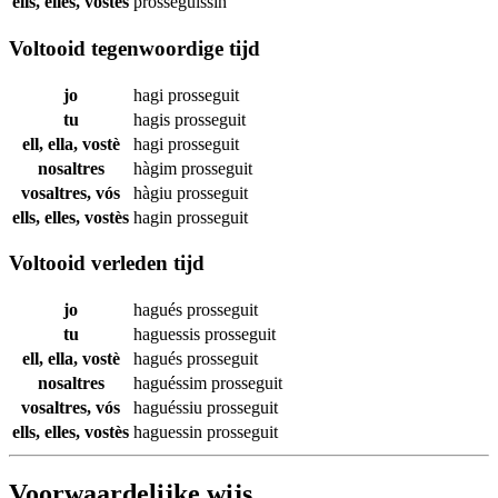
ells, elles, vostès
prosseguissin
Voltooid tegenwoordige tijd
jo
hagi
prosseguit
tu
hagis
prosseguit
ell, ella, vostè
hagi
prosseguit
nosaltres
hàgim
prosseguit
vosaltres, vós
hàgiu
prosseguit
ells, elles, vostès
hagin
prosseguit
Voltooid verleden tijd
jo
hagués
prosseguit
tu
haguessis
prosseguit
ell, ella, vostè
hagués
prosseguit
nosaltres
haguéssim
prosseguit
vosaltres, vós
haguéssiu
prosseguit
ells, elles, vostès
haguessin
prosseguit
Voorwaardelijke wijs