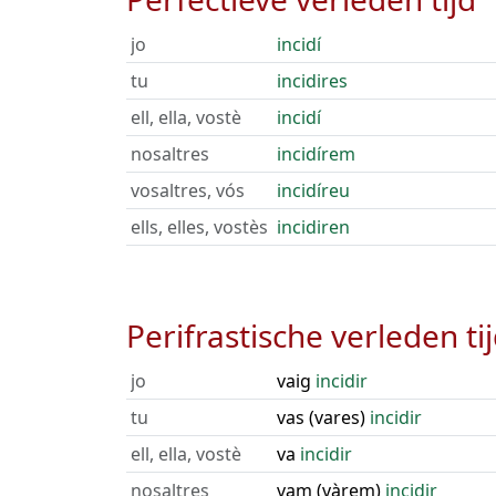
jo
incidí
tu
incidires
ell, ella, vostè
incidí
nosaltres
incidírem
vosaltres, vós
incidíreu
ells, elles, vostès
incidiren
Perifrastische verleden ti
jo
vaig
incidir
tu
vas (vares)
incidir
ell, ella, vostè
va
incidir
nosaltres
vam (vàrem)
incidir