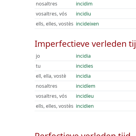
nosaltres
incidim
vosaltres, vós
incidiu
ells, elles, vostès
incideixen
Imperfectieve verleden ti
jo
incidia
tu
incidies
ell, ella, vostè
incidia
nosaltres
incidíem
vosaltres, vós
incidíeu
ells, elles, vostès
incidien
Perfectieve verleden tijd