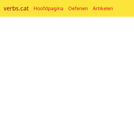
verbs.cat
Hoofdpagina
Oefenen
Artikelen