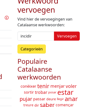
Werkwoord
vervoegen
Oefen dit werkwoord
Info
Vind hier de vervoegingen van
Catalaanse werkwoorden:
Vervoegen
Categorieën
Populaire
Catalaanse
d
werkwoorden
tenir
voler
menjar
conèixer
estar
trobar
sortir
posar
anar
pujar
passar
deure
llegir
saber
començar
dir
treure