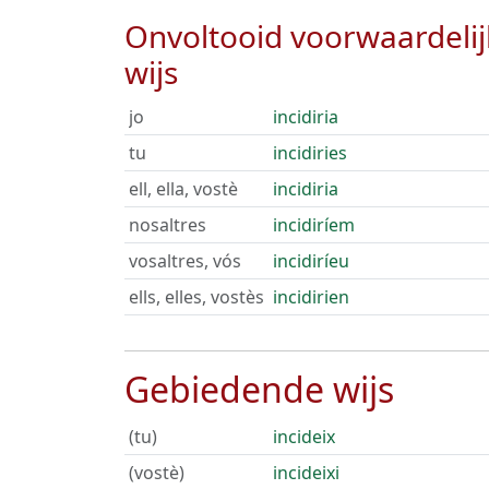
Onvoltooid voorwaardeli
wijs
jo
incidiria
tu
incidiries
ell, ella, vostè
incidiria
nosaltres
incidiríem
vosaltres, vós
incidiríeu
ells, elles, vostès
incidirien
Gebiedende wijs
(tu)
incideix
(vostè)
incideixi