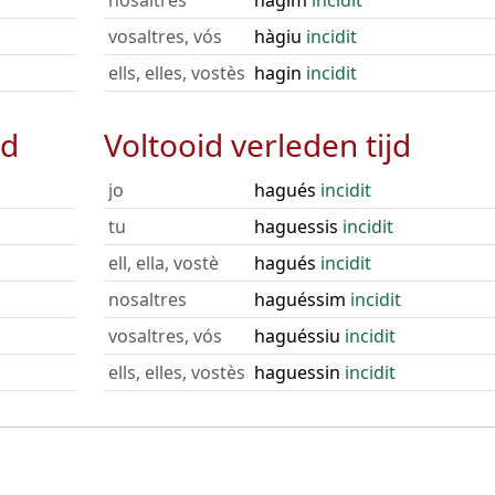
nosaltres
hàgim
incidit
vosaltres, vós
hàgiu
incidit
ells, elles, vostès
hagin
incidit
jd
Voltooid verleden tijd
jo
hagués
incidit
tu
haguessis
incidit
ell, ella, vostè
hagués
incidit
nosaltres
haguéssim
incidit
vosaltres, vós
haguéssiu
incidit
ells, elles, vostès
haguessin
incidit