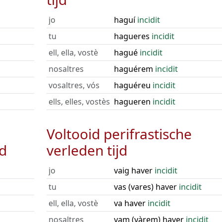
jo
haguí
incidit
tu
hagueres
incidit
ell, ella, vostè
hagué
incidit
nosaltres
haguérem
incidit
vosaltres, vós
haguéreu
incidit
ells, elles, vostès
hagueren
incidit
Voltooid perifrastische
jd
verleden tijd
jo
vaig haver
incidit
tu
vas (vares) haver
incidit
ell, ella, vostè
va haver
incidit
nosaltres
vam (vàrem) haver
incidit