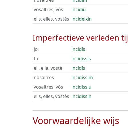
nosaltres
incidim
vosaltres, vós
incidiu
ells, elles, vostès
incideixin
Imperfectieve verleden ti
jo
incidís
tu
incidissis
ell, ella, vostè
incidís
nosaltres
incidíssim
vosaltres, vós
incidíssiu
ells, elles, vostès
incidissin
Voorwaardelijke wijs