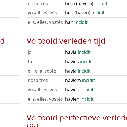
nosaltres
hem (havem)
incidit
vosaltres, vós
heu (haveu)
incidit
ells, elles, vostès
han
incidit
jd
Voltooid verleden tijd
jo
havia
incidit
tu
havies
incidit
ell, ella, vostè
havia
incidit
nosaltres
havíem
incidit
vosaltres, vós
havíeu
incidit
ells, elles, vostès
havien
incidit
Voltooid perfectieve verle
tijd