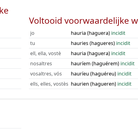
jke
Voltooid voorwaardelijke w
jo
hauria (haguera)
incidit
tu
hauries (hagueres)
incidit
ell, ella, vostè
hauria (haguera)
incidit
nosaltres
hauríem (haguérem)
incidit
vosaltres, vós
hauríeu (haguéreu)
incidit
ells, elles, vostès
haurien (hagueren)
incidit