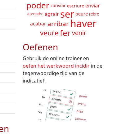
poder
enviar
canviar
escriure
ser
agrair
beure
rebre
aprendre
haver
arribar
acabar
fer
veure
venir
Oefenen
Gebruik de online trainer en
oefen het werkwoord
incidir
in de
tegenwoordige tijd van de
indicatief.
den