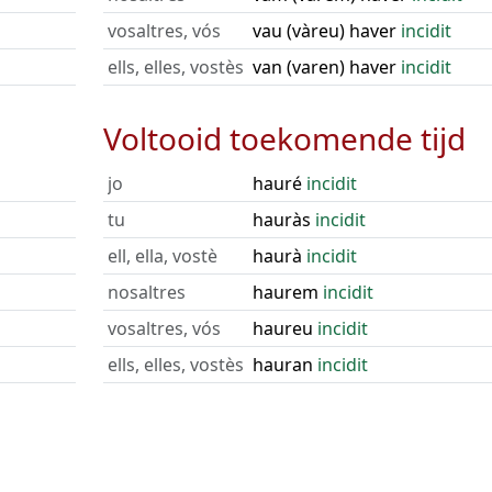
vosaltres, vós
vau (vàreu) haver
incidit
ells, elles, vostès
van (varen) haver
incidit
Voltooid toekomende tijd
jo
hauré
incidit
tu
hauràs
incidit
ell, ella, vostè
haurà
incidit
nosaltres
haurem
incidit
vosaltres, vós
haureu
incidit
ells, elles, vostès
hauran
incidit