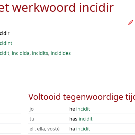
het werkwoord
incidir
cidir
cidint
cidit
,
incidida
,
incidits
,
incidides
Voltooid tegenwoordige tij
jo
he
incidit
tu
has
incidit
ell, ella, vostè
ha
incidit