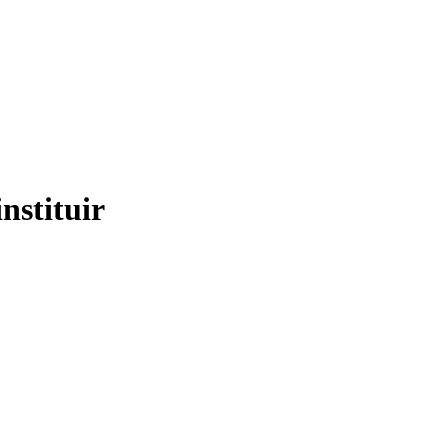
instituir