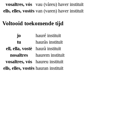
vosaltres, vós
vau (vàreu) haver
instituït
ells, elles, vostès
van (varen) haver
instituït
Voltooid toekomende tijd
jo
hauré
instituït
tu
hauràs
instituït
ell, ella, vostè
haurà
instituït
nosaltres
haurem
instituït
vosaltres, vós
haureu
instituït
ells, elles, vostès
hauran
instituït