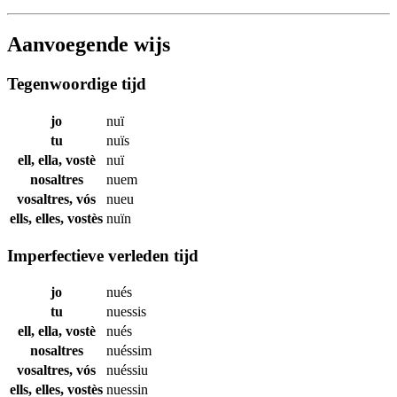
Aanvoegende wijs
Tegenwoordige tijd
jo
nuï
tu
nuïs
ell, ella, vostè
nuï
nosaltres
nuem
vosaltres, vós
nueu
ells, elles, vostès
nuïn
Imperfectieve verleden tijd
jo
nués
tu
nuessis
ell, ella, vostè
nués
nosaltres
nuéssim
vosaltres, vós
nuéssiu
ells, elles, vostès
nuessin