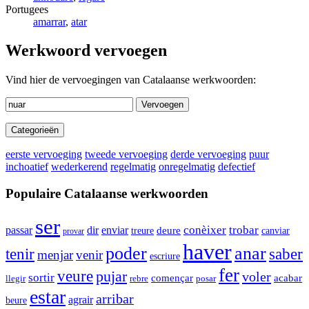
Portugees
amarrar
,
atar
Werkwoord vervoegen
Vind hier de vervoegingen van Catalaanse werkwoorden:
Vervoegen
Categorieën
eerste vervoeging
tweede vervoeging
derde vervoeging
puur
inchoatief
wederkerend
regelmatig
onregelmatig
defectief
Populaire Catalaanse werkwoorden
ser
enviar
conèixer
trobar
passar
dir
deure
canviar
treure
provar
haver
poder
anar
tenir
saber
menjar
venir
escriure
fer
veure
pujar
voler
sortir
començar
acabar
llegir
rebre
posar
estar
arribar
agrair
beure