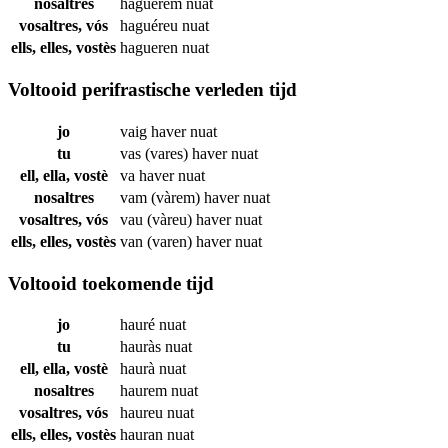
nosaltres
haguérem
nuat
vosaltres, vós
haguéreu
nuat
ells, elles, vostès
hagueren
nuat
Voltooid perifrastische verleden tijd
jo
vaig haver
nuat
tu
vas (vares) haver
nuat
ell, ella, vostè
va haver
nuat
nosaltres
vam (vàrem) haver
nuat
vosaltres, vós
vau (vàreu) haver
nuat
ells, elles, vostès
van (varen) haver
nuat
Voltooid toekomende tijd
jo
hauré
nuat
tu
hauràs
nuat
ell, ella, vostè
haurà
nuat
nosaltres
haurem
nuat
vosaltres, vós
haureu
nuat
ells, elles, vostès
hauran
nuat