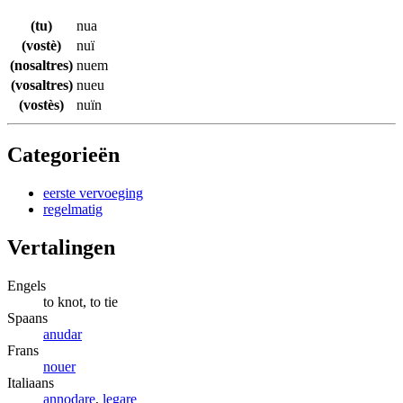
(tu)
nua
(vostè)
nuï
(nosaltres)
nuem
(vosaltres)
nueu
(vostès)
nuïn
Categorieën
eerste vervoeging
regelmatig
Vertalingen
Engels
to knot, to tie
Spaans
anudar
Frans
nouer
Italiaans
annodare
,
legare