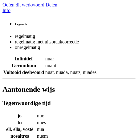
Oefen dit werkwoord
Delen
Info
Legenda
regelmatig
regelmatig met uitspraakcorrectie
onregelmatig
Infinitief
nuar
Gerundium
nuant
Voltooid deelwoord
nuat
,
nuada
,
nuats
,
nuades
Aantonende wijs
Tegenwoordige tijd
jo
nuo
tu
nues
ell, ella, vostè
nua
nosaltres
nuem