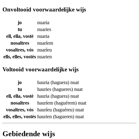
Onvoltooid voorwaardelijke wijs
jo
nuaria
tu
nuaries
ell, ella, vostè
nuaria
nosaltres
nuaríem
vosaltres, vós
nuaríeu
ells, elles, vostès
nuarien
Voltooid voorwaardelijke wijs
jo
hauria (haguera)
nuat
tu
hauries (hagueres)
nuat
ell, ella, vostè
hauria (haguera)
nuat
nosaltres
hauríem (haguérem)
nuat
vosaltres, vós
hauríeu (haguéreu)
nuat
ells, elles, vostès
haurien (hagueren)
nuat
Gebiedende wijs