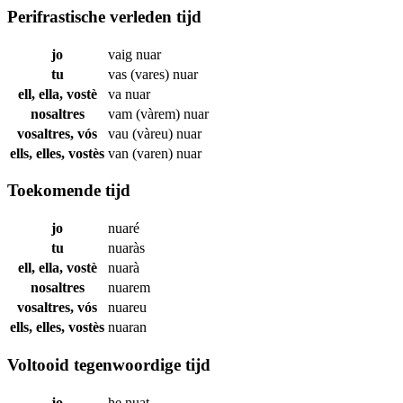
Perifrastische verleden tijd
jo
vaig
nuar
tu
vas (vares)
nuar
ell, ella, vostè
va
nuar
nosaltres
vam (vàrem)
nuar
vosaltres, vós
vau (vàreu)
nuar
ells, elles, vostès
van (varen)
nuar
Toekomende tijd
jo
nuaré
tu
nuaràs
ell, ella, vostè
nuarà
nosaltres
nuarem
vosaltres, vós
nuareu
ells, elles, vostès
nuaran
Voltooid tegenwoordige tijd
jo
he
nuat