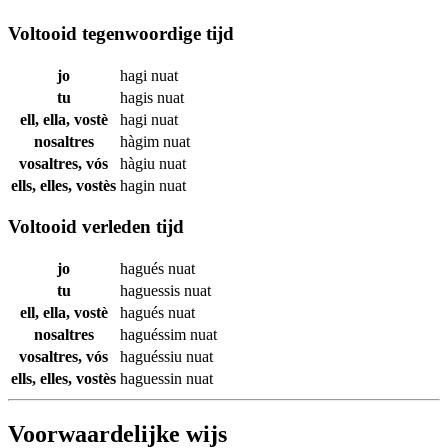
Voltooid tegenwoordige tijd
jo
hagi
nuat
tu
hagis
nuat
ell, ella, vostè
hagi
nuat
nosaltres
hàgim
nuat
vosaltres, vós
hàgiu
nuat
ells, elles, vostès
hagin
nuat
Voltooid verleden tijd
jo
hagués
nuat
tu
haguessis
nuat
ell, ella, vostè
hagués
nuat
nosaltres
haguéssim
nuat
vosaltres, vós
haguéssiu
nuat
ells, elles, vostès
haguessin
nuat
Voorwaardelijke wijs