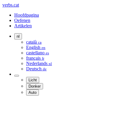
verbs.cat
Hoofdpagina
Oefenen
Artikelen
nl
català
ca
English
en
castellano
es
français
fr
Nederlands
nl
Deutsch
de
Licht
Donker
Auto