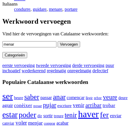
Italiaans
condurre
,
guidare
,
menare
,
portare
Werkwoord vervoegen
Vind hier de vervoegingen van Catalaanse werkwoorden:
Vervoegen
Categorieën
eerste vervoeging
tweede vervoeging
derde vervoeging
puur
inchoatief
wederkerend
regelmatig
onregelmatig
defectief
Populaire Catalaanse werkwoorden
ser
anar
saber
veure
passar
començar
beure
rebre
deure
llegir
pujar
arribar
venir
agrair
conèixer
trobar
escriure
posar
haver
estar
poder
fer
tenir
sortir
enviar
dir
treure
voler
menjar
acabar
canviar
comprar