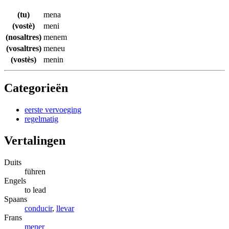
(tu)
mena
(vostè)
meni
(nosaltres)
menem
(vosaltres)
meneu
(vostès)
menin
Categorieën
eerste vervoeging
regelmatig
Vertalingen
Duits
führen
Engels
to lead
Spaans
conducir
,
llevar
Frans
mener