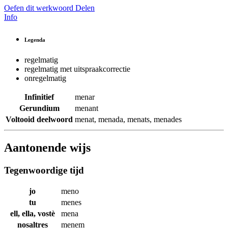
Oefen dit werkwoord
Delen
Info
Legenda
regelmatig
regelmatig met uitspraakcorrectie
onregelmatig
Infinitief
menar
Gerundium
menant
Voltooid deelwoord
menat
,
menada
,
menats
,
menades
Aantonende wijs
Tegenwoordige tijd
jo
meno
tu
menes
ell, ella, vostè
mena
nosaltres
menem