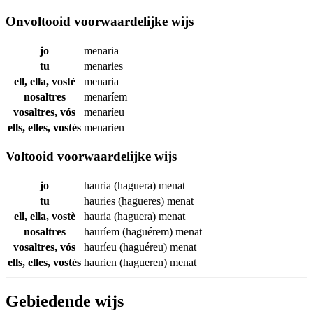
Onvoltooid voorwaardelijke wijs
jo
menaria
tu
menaries
ell, ella, vostè
menaria
nosaltres
menaríem
vosaltres, vós
menaríeu
ells, elles, vostès
menarien
Voltooid voorwaardelijke wijs
jo
hauria (haguera)
menat
tu
hauries (hagueres)
menat
ell, ella, vostè
hauria (haguera)
menat
nosaltres
hauríem (haguérem)
menat
vosaltres, vós
hauríeu (haguéreu)
menat
ells, elles, vostès
haurien (hagueren)
menat
Gebiedende wijs