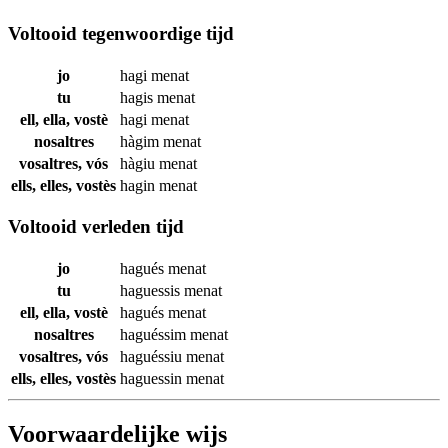
Voltooid tegenwoordige tijd
jo
hagi
menat
tu
hagis
menat
ell, ella, vostè
hagi
menat
nosaltres
hàgim
menat
vosaltres, vós
hàgiu
menat
ells, elles, vostès
hagin
menat
Voltooid verleden tijd
jo
hagués
menat
tu
haguessis
menat
ell, ella, vostè
hagués
menat
nosaltres
haguéssim
menat
vosaltres, vós
haguéssiu
menat
ells, elles, vostès
haguessin
menat
Voorwaardelijke wijs