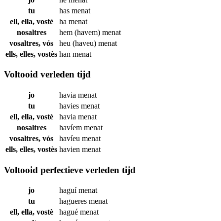
tu
has
menat
ell, ella, vostè
ha
menat
nosaltres
hem (havem)
menat
vosaltres, vós
heu (haveu)
menat
ells, elles, vostès
han
menat
Voltooid verleden tijd
jo
havia
menat
tu
havies
menat
ell, ella, vostè
havia
menat
nosaltres
havíem
menat
vosaltres, vós
havíeu
menat
ells, elles, vostès
havien
menat
Voltooid perfectieve verleden tijd
jo
haguí
menat
tu
hagueres
menat
ell, ella, vostè
hagué
menat