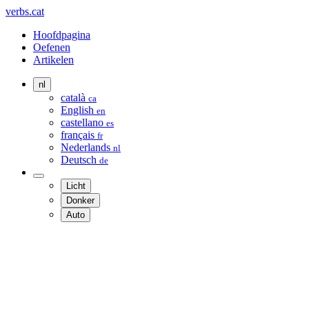
verbs.cat
Hoofdpagina
Oefenen
Artikelen
nl
català
ca
English
en
castellano
es
français
fr
Nederlands
nl
Deutsch
de
Licht
Donker
Auto