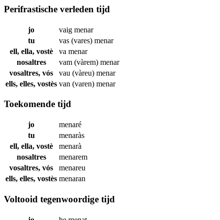
Perifrastische verleden tijd
jo
vaig
menar
tu
vas (vares)
menar
ell, ella, vostè
va
menar
nosaltres
vam (vàrem)
menar
vosaltres, vós
vau (vàreu)
menar
ells, elles, vostès
van (varen)
menar
Toekomende tijd
jo
menaré
tu
menaràs
ell, ella, vostè
menarà
nosaltres
menarem
vosaltres, vós
menareu
ells, elles, vostès
menaran
Voltooid tegenwoordige tijd
jo
he
menat