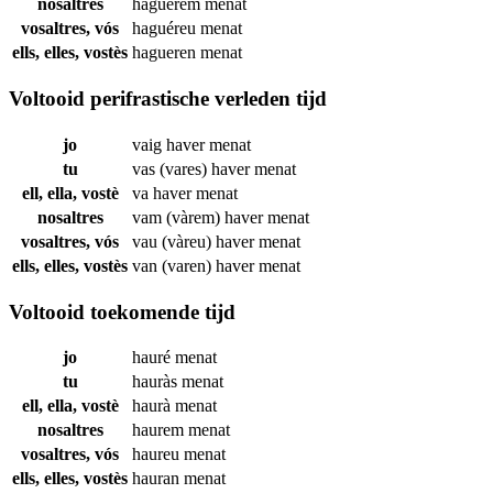
nosaltres
haguérem
menat
vosaltres, vós
haguéreu
menat
ells, elles, vostès
hagueren
menat
Voltooid perifrastische verleden tijd
jo
vaig haver
menat
tu
vas (vares) haver
menat
ell, ella, vostè
va haver
menat
nosaltres
vam (vàrem) haver
menat
vosaltres, vós
vau (vàreu) haver
menat
ells, elles, vostès
van (varen) haver
menat
Voltooid toekomende tijd
jo
hauré
menat
tu
hauràs
menat
ell, ella, vostè
haurà
menat
nosaltres
haurem
menat
vosaltres, vós
haureu
menat
ells, elles, vostès
hauran
menat