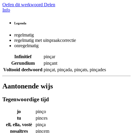
Oefen dit werkwoord
Delen
Info
Legenda
regelmatig
regelmatig met uitspraakcorrectie
onregelmatig
Infinitief
pinçar
Gerundium
pinçant
Voltooid deelwoord
pinçat
,
pinçada
,
pinçats
,
pinçades
Aantonende wijs
Tegenwoordige tijd
jo
pinço
tu
pinces
ell, ella, vostè
pinça
nosaltres
pincem