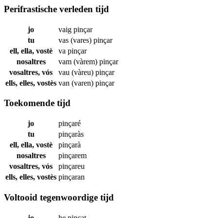
Perifrastische verleden tijd
jo
vaig
pinçar
tu
vas (vares)
pinçar
ell, ella, vostè
va
pinçar
nosaltres
vam (vàrem)
pinçar
vosaltres, vós
vau (vàreu)
pinçar
ells, elles, vostès
van (varen)
pinçar
Toekomende tijd
jo
pinçaré
tu
pinçaràs
ell, ella, vostè
pinçarà
nosaltres
pinçarem
vosaltres, vós
pinçareu
ells, elles, vostès
pinçaran
Voltooid tegenwoordige tijd
jo
he
pinçat