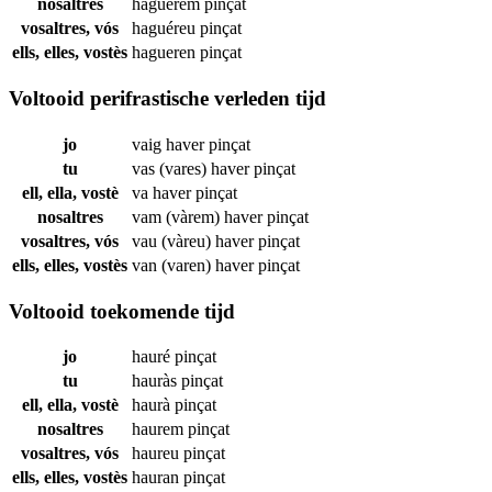
nosaltres
haguérem
pinçat
vosaltres, vós
haguéreu
pinçat
ells, elles, vostès
hagueren
pinçat
Voltooid perifrastische verleden tijd
jo
vaig haver
pinçat
tu
vas (vares) haver
pinçat
ell, ella, vostè
va haver
pinçat
nosaltres
vam (vàrem) haver
pinçat
vosaltres, vós
vau (vàreu) haver
pinçat
ells, elles, vostès
van (varen) haver
pinçat
Voltooid toekomende tijd
jo
hauré
pinçat
tu
hauràs
pinçat
ell, ella, vostè
haurà
pinçat
nosaltres
haurem
pinçat
vosaltres, vós
haureu
pinçat
ells, elles, vostès
hauran
pinçat