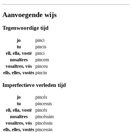
Aanvoegende wijs
Tegenwoordige tijd
jo
pinci
tu
pincis
ell, ella, vostè
pinci
nosaltres
pincem
vosaltres, vós
pinceu
ells, elles, vostès
pincin
Imperfectieve verleden tijd
jo
pincés
tu
pincessis
ell, ella, vostè
pincés
nosaltres
pincéssim
vosaltres, vós
pincéssiu
ells, elles, vostès
pincessin