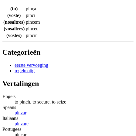
(tu)
pinça
(vostè)
pinci
(nosaltres)
pincem
(vosaltres)
pinceu
(vostès)
pincin
Categorieën
eerste vervoeging
regelmatig
Vertalingen
Engels
to pinch, to secure, to seize
Spaans
pinzar
Italiaans
pinzare
Portugees
pinçar