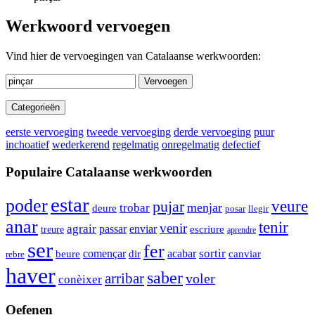
Werkwoord vervoegen
Vind hier de vervoegingen van Catalaanse werkwoorden:
Vervoegen
Categorieën
eerste vervoeging
tweede vervoeging
derde vervoeging
puur
inchoatief
wederkerend
regelmatig
onregelmatig
defectief
Populaire Catalaanse werkwoorden
estar
poder
pujar
veure
trobar
menjar
deure
posar
llegir
anar
tenir
venir
agrair
enviar
passar
escriure
treure
aprendre
ser
fer
sortir
començar
acabar
beure
dir
canviar
rebre
haver
saber
arribar
voler
conèixer
Oefenen