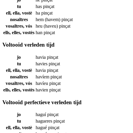
tu
has
pinçat
ell, ella, vostè
ha
pinçat
nosaltres
hem (havem)
pinçat
vosaltres, vós
heu (haveu)
pinçat
ells, elles, vostès
han
pinçat
Voltooid verleden tijd
jo
havia
pinçat
tu
havies
pinçat
ell, ella, vostè
havia
pinçat
nosaltres
havíem
pinçat
vosaltres, vós
havíeu
pinçat
ells, elles, vostès
havien
pinçat
Voltooid perfectieve verleden tijd
jo
haguí
pinçat
tu
hagueres
pinçat
ell, ella, vostè
hagué
pinçat