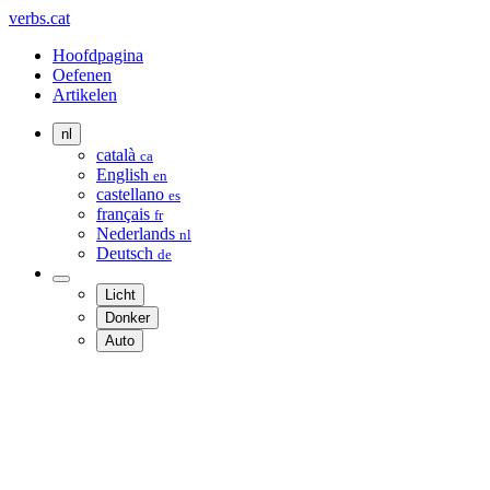
verbs.cat
Hoofdpagina
Oefenen
Artikelen
nl
català
ca
English
en
castellano
es
français
fr
Nederlands
nl
Deutsch
de
Licht
Donker
Auto