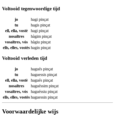
Voltooid tegenwoordige tijd
jo
hagi
pinçat
tu
hagis
pinçat
ell, ella, vostè
hagi
pinçat
nosaltres
hàgim
pinçat
vosaltres, vós
hàgiu
pinçat
ells, elles, vostès
hagin
pinçat
Voltooid verleden tijd
jo
hagués
pinçat
tu
haguessis
pinçat
ell, ella, vostè
hagués
pinçat
nosaltres
haguéssim
pinçat
vosaltres, vós
haguéssiu
pinçat
ells, elles, vostès
haguessin
pinçat
Voorwaardelijke wijs