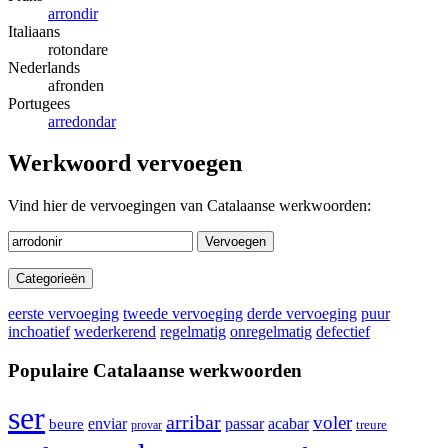
arrondir
Italiaans
rotondare
Nederlands
afronden
Portugees
arredondar
Werkwoord vervoegen
Vind hier de vervoegingen van Catalaanse werkwoorden:
Vervoegen
Categorieën
eerste vervoeging
tweede vervoeging
derde vervoeging
puur
inchoatief
wederkerend
regelmatig
onregelmatig
defectief
Populaire Catalaanse werkwoorden
ser
arribar
voler
enviar
passar
acabar
beure
treure
provar