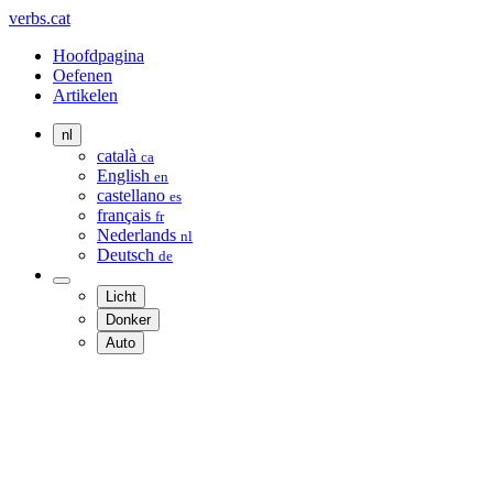
verbs.cat
Hoofdpagina
Oefenen
Artikelen
nl
català
ca
English
en
castellano
es
français
fr
Nederlands
nl
Deutsch
de
Licht
Donker
Auto