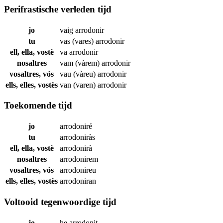
Perifrastische verleden tijd
jo
vaig
arrodonir
tu
vas (vares)
arrodonir
ell, ella, vostè
va
arrodonir
nosaltres
vam (vàrem)
arrodonir
vosaltres, vós
vau (vàreu)
arrodonir
ells, elles, vostès
van (varen)
arrodonir
Toekomende tijd
jo
arrodoniré
tu
arrodoniràs
ell, ella, vostè
arrodonirà
nosaltres
arrodonirem
vosaltres, vós
arrodonireu
ells, elles, vostès
arrodoniran
Voltooid tegenwoordige tijd
jo
he
arrodonit