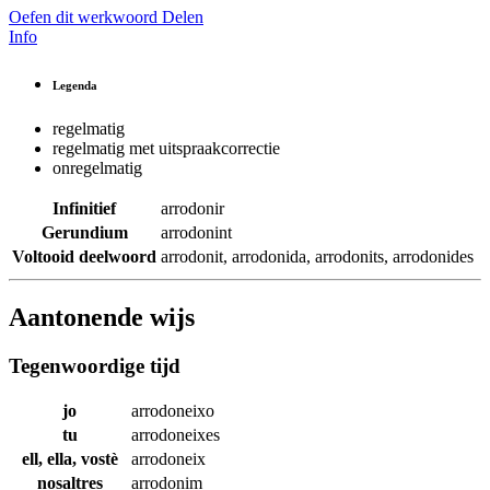
Oefen dit werkwoord
Delen
Info
Legenda
regelmatig
regelmatig met uitspraakcorrectie
onregelmatig
Infinitief
arrodonir
Gerundium
arrodonint
Voltooid deelwoord
arrodonit
,
arrodonida
,
arrodonits
,
arrodonides
Aantonende wijs
Tegenwoordige tijd
jo
arrodoneixo
tu
arrodoneixes
ell, ella, vostè
arrodoneix
nosaltres
arrodonim