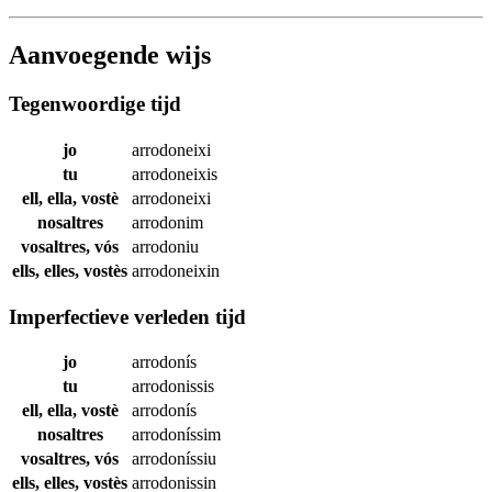
Aanvoegende wijs
Tegenwoordige tijd
jo
arrodoneixi
tu
arrodoneixis
ell, ella, vostè
arrodoneixi
nosaltres
arrodonim
vosaltres, vós
arrodoniu
ells, elles, vostès
arrodoneixin
Imperfectieve verleden tijd
jo
arrodonís
tu
arrodonissis
ell, ella, vostè
arrodonís
nosaltres
arrodoníssim
vosaltres, vós
arrodoníssiu
ells, elles, vostès
arrodonissin