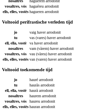
nosaltres
haguérem
arrodonit
vosaltres, vós
haguéreu
arrodonit
ells, elles, vostès
hagueren
arrodonit
Voltooid perifrastische verleden tijd
jo
vaig haver
arrodonit
tu
vas (vares) haver
arrodonit
ell, ella, vostè
va haver
arrodonit
nosaltres
vam (vàrem) haver
arrodonit
vosaltres, vós
vau (vàreu) haver
arrodonit
ells, elles, vostès
van (varen) haver
arrodonit
Voltooid toekomende tijd
jo
hauré
arrodonit
tu
hauràs
arrodonit
ell, ella, vostè
haurà
arrodonit
nosaltres
haurem
arrodonit
vosaltres, vós
haureu
arrodonit
ells, elles, vostès
hauran
arrodonit