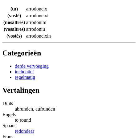
(tu)
arrodoneix
(vostè)
arrodoneixi
(nosaltres)
arrodonim
(vosaltres)
arrodoniu
(vostès)
arrodoneixin
Categorieën
derde vervoeging
inchoatief
regelmatig
Vertalingen
Duits
abrunden, aufrunden
Engels
to round
Spaans
redondear
Frans