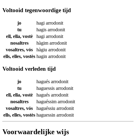
Voltooid tegenwoordige tijd
jo
hagi
arrodonit
tu
hagis
arrodonit
ell, ella, vostè
hagi
arrodonit
nosaltres
hàgim
arrodonit
vosaltres, vós
hàgiu
arrodonit
ells, elles, vostès
hagin
arrodonit
Voltooid verleden tijd
jo
hagués
arrodonit
tu
haguessis
arrodonit
ell, ella, vostè
hagués
arrodonit
nosaltres
haguéssim
arrodonit
vosaltres, vós
haguéssiu
arrodonit
ells, elles, vostès
haguessin
arrodonit
Voorwaardelijke wijs