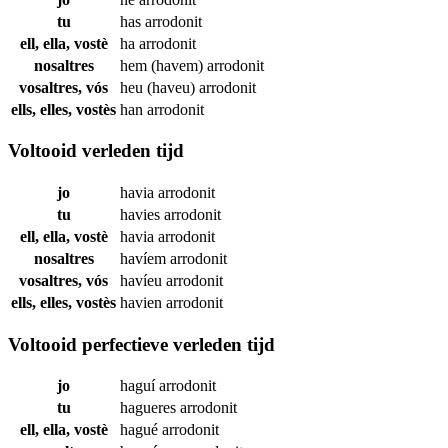
tu
has
arrodonit
ell, ella, vostè
ha
arrodonit
nosaltres
hem (havem)
arrodonit
vosaltres, vós
heu (haveu)
arrodonit
ells, elles, vostès
han
arrodonit
Voltooid verleden tijd
jo
havia
arrodonit
tu
havies
arrodonit
ell, ella, vostè
havia
arrodonit
nosaltres
havíem
arrodonit
vosaltres, vós
havíeu
arrodonit
ells, elles, vostès
havien
arrodonit
Voltooid perfectieve verleden tijd
jo
haguí
arrodonit
tu
hagueres
arrodonit
ell, ella, vostè
hagué
arrodonit