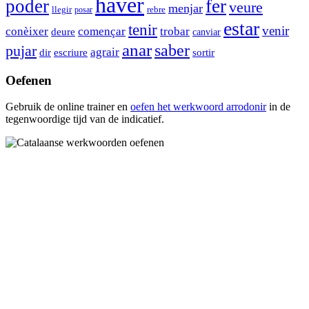
haver
poder
fer
veure
menjar
rebre
llegir
posar
estar
tenir
venir
trobar
conèixer
començar
deure
canviar
anar
saber
pujar
agrair
dir
escriure
sortir
Oefenen
Gebruik de online trainer en
oefen het werkwoord
arrodonir
in de
tegenwoordige tijd van de indicatief.