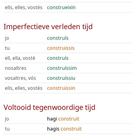
ells, elles, vostès
construeixin
Imperfectieve verleden tijd
jo
construís
tu
construïssis
ell, ella, vostè
construís
nosaltres
construíssim
vosaltres, vós
construíssiu
ells, elles, vostès
construïssin
Voltooid tegenwoordige tijd
jo
hagi
construït
tu
hagis
construït