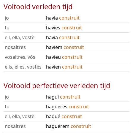
Voltooid verleden tijd
jo
havia
construït
tu
havies
construït
ell, ella, vostè
havia
construït
nosaltres
havíem
construït
vosaltres, vós
havíeu
construït
ells, elles, vostès
havien
construït
Voltooid perfectieve verleden tijd
jo
haguí
construït
tu
hagueres
construït
ell, ella, vostè
hagué
construït
nosaltres
haguérem
construït