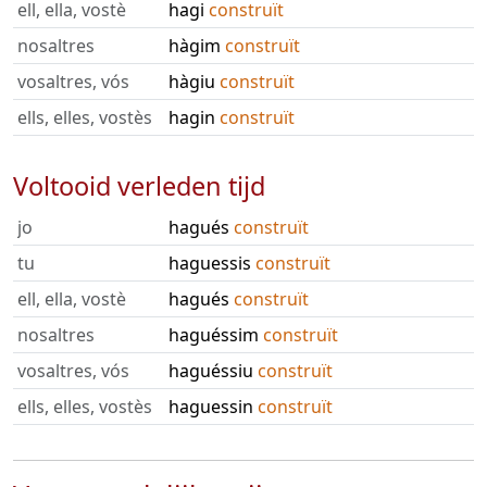
ell, ella, vostè
hagi
construït
nosaltres
hàgim
construït
vosaltres, vós
hàgiu
construït
ells, elles, vostès
hagin
construït
Voltooid verleden tijd
jo
hagués
construït
tu
haguessis
construït
ell, ella, vostè
hagués
construït
nosaltres
haguéssim
construït
vosaltres, vós
haguéssiu
construït
ells, elles, vostès
haguessin
construït