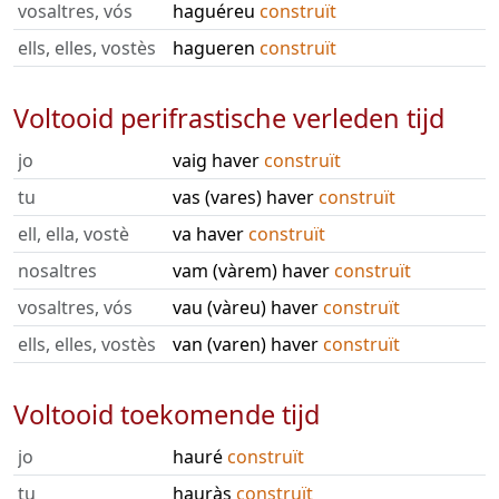
vosaltres, vós
haguéreu
construït
ells, elles, vostès
hagueren
construït
Voltooid perifrastische verleden tijd
jo
vaig haver
construït
tu
vas (vares) haver
construït
ell, ella, vostè
va haver
construït
nosaltres
vam (vàrem) haver
construït
vosaltres, vós
vau (vàreu) haver
construït
ells, elles, vostès
van (varen) haver
construït
Voltooid toekomende tijd
jo
hauré
construït
tu
hauràs
construït