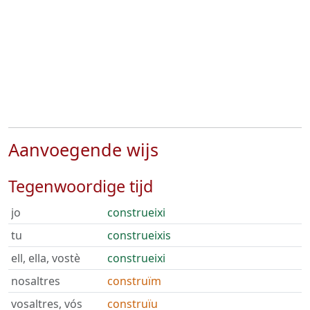
Aanvoegende wijs
Tegenwoordige tijd
jo
construeixi
tu
construeixis
ell, ella, vostè
construeixi
nosaltres
construïm
vosaltres, vós
construïu