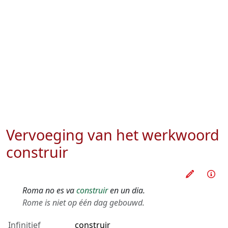
Vervoeging van het werkwoord
construir
Oefen d
Inf
Roma no es va
construir
en un dia.
Rome is niet op één dag gebouwd.
Infinitief
construir