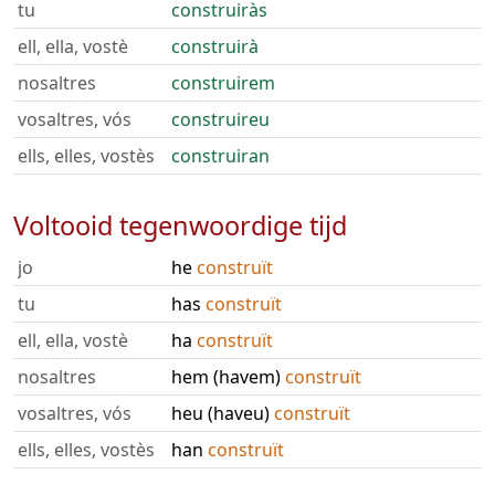
tu
construiràs
ell, ella, vostè
construirà
nosaltres
construirem
vosaltres, vós
construireu
ells, elles, vostès
construiran
Voltooid tegenwoordige tijd
jo
he
construït
tu
has
construït
ell, ella, vostè
ha
construït
nosaltres
hem (havem)
construït
vosaltres, vós
heu (haveu)
construït
ells, elles, vostès
han
construït