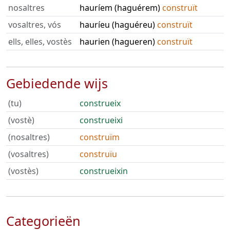
nosaltres
hauríem (haguérem)
construït
vosaltres, vós
hauríeu (haguéreu)
construït
ells, elles, vostès
haurien (hagueren)
construït
Gebiedende wijs
(tu)
construeix
(vostè)
construeixi
(nosaltres)
construïm
(vosaltres)
construïu
(vostès)
construeixin
Categorieën