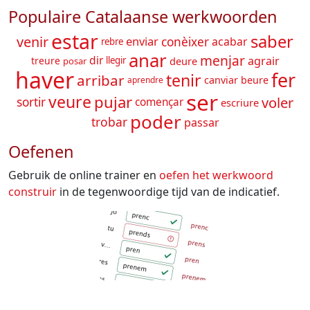
Populaire Catalaanse werkwoorden
estar
saber
venir
enviar
conèixer
acabar
rebre
anar
menjar
dir
agrair
deure
treure
llegir
posar
haver
fer
tenir
arribar
canviar
beure
aprendre
ser
veure
pujar
voler
sortir
començar
escriure
poder
trobar
passar
Oefenen
Gebruik de online trainer en
oefen het werkwoord
construir
in de tegenwoordige tijd van de indicatief.