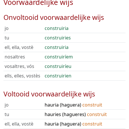
Voorwaardelijke wijs
Onvoltooid voorwaardelijke wijs
jo
construiria
tu
construiries
ell, ella, vostè
construiria
nosaltres
construiríem
vosaltres, vós
construiríeu
ells, elles, vostès
construirien
Voltooid voorwaardelijke wijs
jo
hauria (haguera)
construït
tu
hauries (hagueres)
construït
ell, ella, vostè
hauria (haguera)
construït