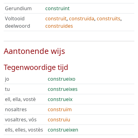
Gerundium
construint
Voltooid
construït
,
construïda
,
construïts
,
deelwoord
construïdes
Aantonende wijs
Tegenwoordige tijd
jo
construeixo
tu
construeixes
ell, ella, vostè
construeix
nosaltres
construïm
vosaltres, vós
construïu
ells, elles, vostès
construeixen