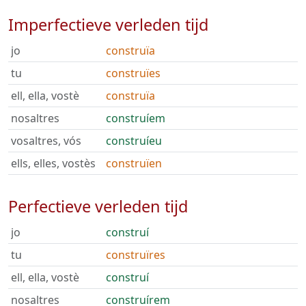
Imperfectieve verleden tijd
jo
construïa
tu
construïes
ell, ella, vostè
construïa
nosaltres
construíem
vosaltres, vós
construíeu
ells, elles, vostès
construïen
Perfectieve verleden tijd
jo
construí
tu
construïres
ell, ella, vostè
construí
nosaltres
construírem