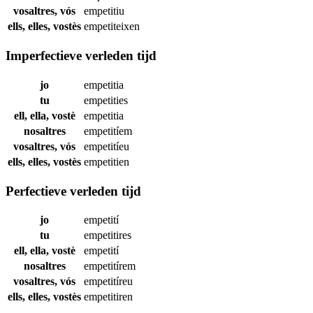
vosaltres, vós
empetitiu
ells, elles, vostès
empetiteixen
Imperfectieve verleden tijd
jo
empetitia
tu
empetities
ell, ella, vostè
empetitia
nosaltres
empetitíem
vosaltres, vós
empetitíeu
ells, elles, vostès
empetitien
Perfectieve verleden tijd
jo
empetití
tu
empetitires
ell, ella, vostè
empetití
nosaltres
empetitírem
vosaltres, vós
empetitíreu
ells, elles, vostès
empetitiren