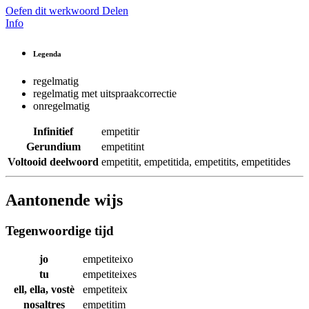
Oefen dit werkwoord
Delen
Info
Legenda
regelmatig
regelmatig met uitspraakcorrectie
onregelmatig
Infinitief
empetitir
Gerundium
empetitint
Voltooid deelwoord
empetitit
,
empetitida
,
empetitits
,
empetitides
Aantonende wijs
Tegenwoordige tijd
jo
empetiteixo
tu
empetiteixes
ell, ella, vostè
empetiteix
nosaltres
empetitim