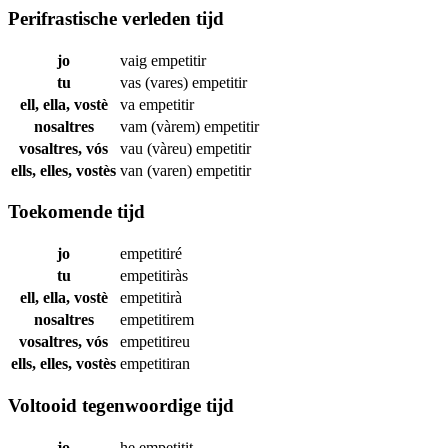
Perifrastische verleden tijd
jo
vaig
empetitir
tu
vas (vares)
empetitir
ell, ella, vostè
va
empetitir
nosaltres
vam (vàrem)
empetitir
vosaltres, vós
vau (vàreu)
empetitir
ells, elles, vostès
van (varen)
empetitir
Toekomende tijd
jo
empetitiré
tu
empetitiràs
ell, ella, vostè
empetitirà
nosaltres
empetitirem
vosaltres, vós
empetitireu
ells, elles, vostès
empetitiran
Voltooid tegenwoordige tijd
jo
he
empetitit