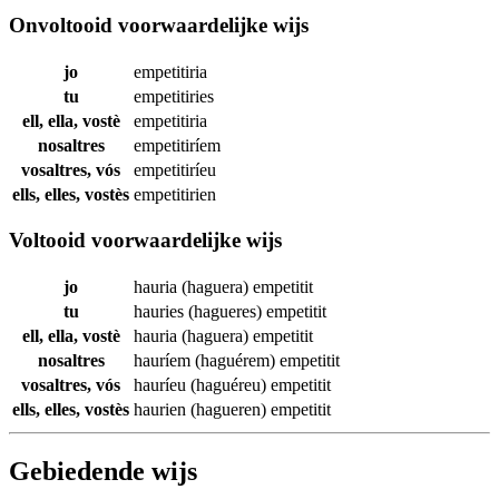
Onvoltooid voorwaardelijke wijs
jo
empetitiria
tu
empetitiries
ell, ella, vostè
empetitiria
nosaltres
empetitiríem
vosaltres, vós
empetitiríeu
ells, elles, vostès
empetitirien
Voltooid voorwaardelijke wijs
jo
hauria (haguera)
empetitit
tu
hauries (hagueres)
empetitit
ell, ella, vostè
hauria (haguera)
empetitit
nosaltres
hauríem (haguérem)
empetitit
vosaltres, vós
hauríeu (haguéreu)
empetitit
ells, elles, vostès
haurien (hagueren)
empetitit
Gebiedende wijs