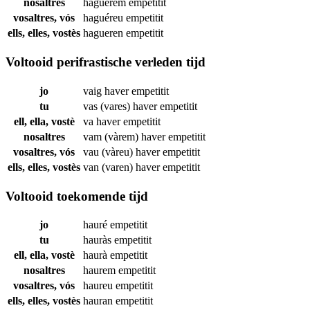
nosaltres
haguérem
empetitit
vosaltres, vós
haguéreu
empetitit
ells, elles, vostès
hagueren
empetitit
Voltooid perifrastische verleden tijd
jo
vaig haver
empetitit
tu
vas (vares) haver
empetitit
ell, ella, vostè
va haver
empetitit
nosaltres
vam (vàrem) haver
empetitit
vosaltres, vós
vau (vàreu) haver
empetitit
ells, elles, vostès
van (varen) haver
empetitit
Voltooid toekomende tijd
jo
hauré
empetitit
tu
hauràs
empetitit
ell, ella, vostè
haurà
empetitit
nosaltres
haurem
empetitit
vosaltres, vós
haureu
empetitit
ells, elles, vostès
hauran
empetitit