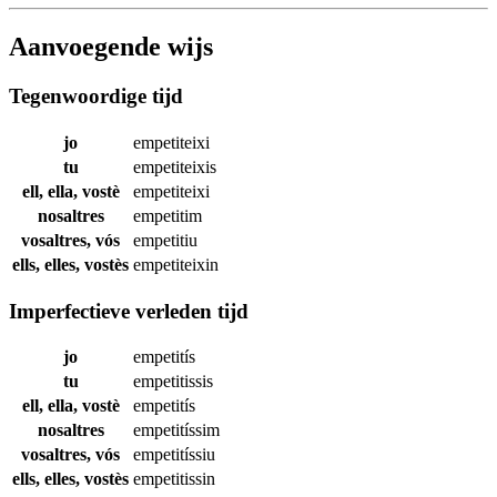
Aanvoegende wijs
Tegenwoordige tijd
jo
empetiteixi
tu
empetiteixis
ell, ella, vostè
empetiteixi
nosaltres
empetitim
vosaltres, vós
empetitiu
ells, elles, vostès
empetiteixin
Imperfectieve verleden tijd
jo
empetitís
tu
empetitissis
ell, ella, vostè
empetitís
nosaltres
empetitíssim
vosaltres, vós
empetitíssiu
ells, elles, vostès
empetitissin