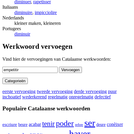
diminuer
,
rapetisser
Italiaans
diminuire
,
impicciolire
Nederlands
kleiner maken, kleineren
Portugees
diminuir
Werkwoord vervoegen
Vind hier de vervoegingen van Catalaanse werkwoorden:
Vervoegen
Categorieën
eerste vervoeging
tweede vervoeging
derde vervoeging
puur
inchoatief
wederkerend
regelmatig
onregelmatig
defectief
Populaire Catalaanse werkwoorden
ser
poder
tenir
conèixer
acabar
escriure
beure
deure
rebre
haver