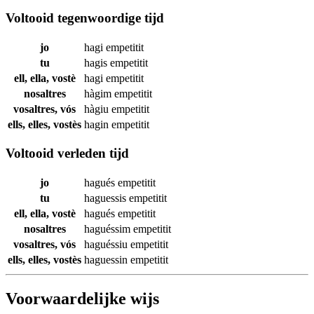
Voltooid tegenwoordige tijd
jo
hagi
empetitit
tu
hagis
empetitit
ell, ella, vostè
hagi
empetitit
nosaltres
hàgim
empetitit
vosaltres, vós
hàgiu
empetitit
ells, elles, vostès
hagin
empetitit
Voltooid verleden tijd
jo
hagués
empetitit
tu
haguessis
empetitit
ell, ella, vostè
hagués
empetitit
nosaltres
haguéssim
empetitit
vosaltres, vós
haguéssiu
empetitit
ells, elles, vostès
haguessin
empetitit
Voorwaardelijke wijs