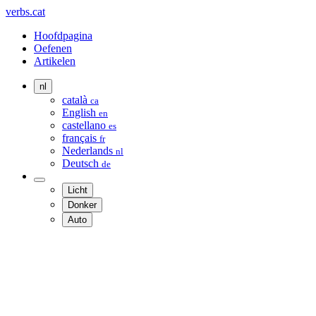
verbs.cat
Hoofdpagina
Oefenen
Artikelen
nl
català
ca
English
en
castellano
es
français
fr
Nederlands
nl
Deutsch
de
Licht
Donker
Auto