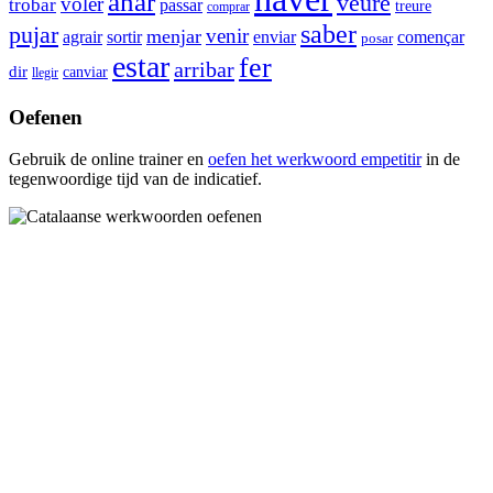
anar
veure
voler
trobar
passar
treure
comprar
saber
pujar
venir
menjar
agrair
sortir
enviar
començar
posar
estar
fer
arribar
dir
canviar
llegir
Oefenen
Gebruik de online trainer en
oefen het werkwoord
empetitir
in de
tegenwoordige tijd van de indicatief.