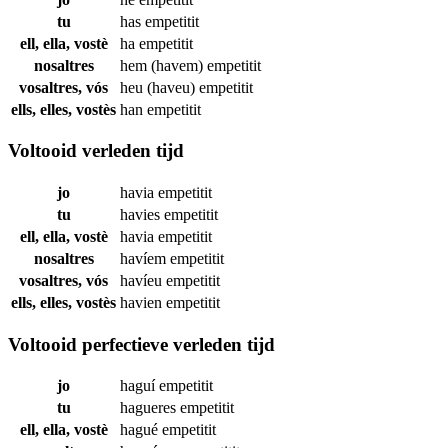
tu
has
empetitit
ell, ella, vostè
ha
empetitit
nosaltres
hem (havem)
empetitit
vosaltres, vós
heu (haveu)
empetitit
ells, elles, vostès
han
empetitit
Voltooid verleden tijd
jo
havia
empetitit
tu
havies
empetitit
ell, ella, vostè
havia
empetitit
nosaltres
havíem
empetitit
vosaltres, vós
havíeu
empetitit
ells, elles, vostès
havien
empetitit
Voltooid perfectieve verleden tijd
jo
haguí
empetitit
tu
hagueres
empetitit
ell, ella, vostè
hagué
empetitit