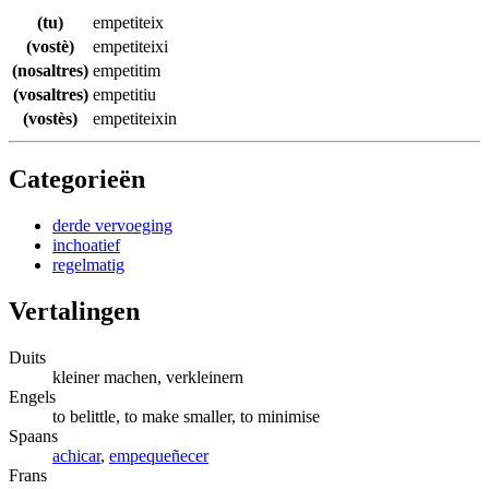
(tu)
empetiteix
(vostè)
empetiteixi
(nosaltres)
empetitim
(vosaltres)
empetitiu
(vostès)
empetiteixin
Categorieën
derde vervoeging
inchoatief
regelmatig
Vertalingen
Duits
kleiner machen, verkleinern
Engels
to belittle, to make smaller, to minimise
Spaans
achicar
,
empequeñecer
Frans