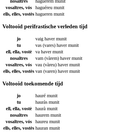
nosaltres
haguérem
munit
vosaltres, vós
haguéreu
munit
ells, elles, vostès
hagueren
munit
Voltooid perifrastische verleden tijd
jo
vaig haver
munit
tu
vas (vares) haver
munit
ell, ella, vostè
va haver
munit
nosaltres
vam (vàrem) haver
munit
vosaltres, vós
vau (vàreu) haver
munit
ells, elles, vostès
van (varen) haver
munit
Voltooid toekomende tijd
jo
hauré
munit
tu
hauràs
munit
ell, ella, vostè
haurà
munit
nosaltres
haurem
munit
vosaltres, vós
haureu
munit
ells, elles, vostès
hauran
munit