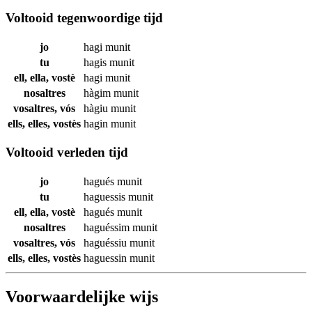
Voltooid tegenwoordige tijd
jo
hagi
munit
tu
hagis
munit
ell, ella, vostè
hagi
munit
nosaltres
hàgim
munit
vosaltres, vós
hàgiu
munit
ells, elles, vostès
hagin
munit
Voltooid verleden tijd
jo
hagués
munit
tu
haguessis
munit
ell, ella, vostè
hagués
munit
nosaltres
haguéssim
munit
vosaltres, vós
haguéssiu
munit
ells, elles, vostès
haguessin
munit
Voorwaardelijke wijs