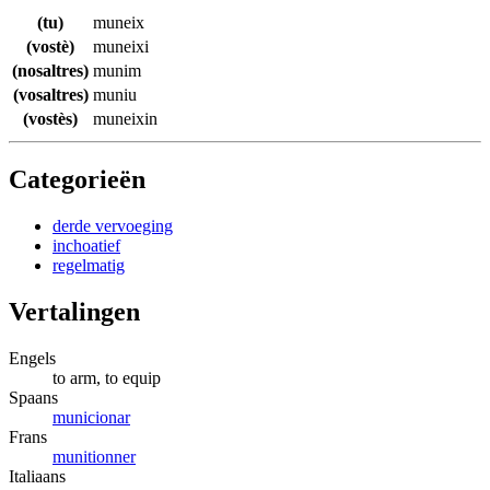
(tu)
muneix
(vostè)
muneixi
(nosaltres)
munim
(vosaltres)
muniu
(vostès)
muneixin
Categorieën
derde vervoeging
inchoatief
regelmatig
Vertalingen
Engels
to arm, to equip
Spaans
municionar
Frans
munitionner
Italiaans