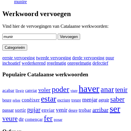
munire
Werkwoord vervoegen
Vind hier de vervoegingen van Catalaanse werkwoorden:
Vervoegen
Categorieën
eerste vervoeging
tweede vervoeging
derde vervoeging
puur
inchoatief
wederkerend
regelmatig
onregelmatig
defectief
Populaire Catalaanse werkwoorden
haver
poder
anar
tenir
voler
acabar
canviar
llegir
viure
estar
saber
menjar
conèixer
agrair
beure
escriure
treure
rebre
ser
pujar
arribar
venir
sortir
enviar
trobar
passar
deure
fer
veure
dir
començar
posar