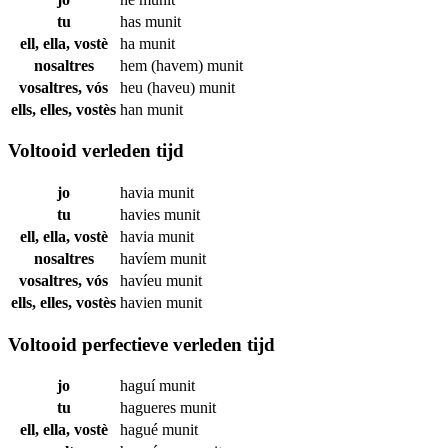
tu
has
munit
ell, ella, vostè
ha
munit
nosaltres
hem (havem)
munit
vosaltres, vós
heu (haveu)
munit
ells, elles, vostès
han
munit
Voltooid verleden tijd
jo
havia
munit
tu
havies
munit
ell, ella, vostè
havia
munit
nosaltres
havíem
munit
vosaltres, vós
havíeu
munit
ells, elles, vostès
havien
munit
Voltooid perfectieve verleden tijd
jo
haguí
munit
tu
hagueres
munit
ell, ella, vostè
hagué
munit