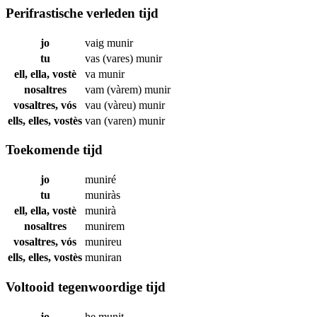
Perifrastische verleden tijd
jo
vaig
munir
tu
vas (vares)
munir
ell, ella, vostè
va
munir
nosaltres
vam (vàrem)
munir
vosaltres, vós
vau (vàreu)
munir
ells, elles, vostès
van (varen)
munir
Toekomende tijd
jo
muniré
tu
muniràs
ell, ella, vostè
munirà
nosaltres
munirem
vosaltres, vós
munireu
ells, elles, vostès
muniran
Voltooid tegenwoordige tijd
jo
he
munit