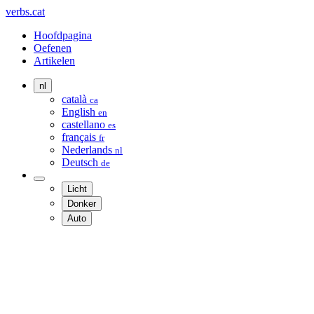
verbs.cat
Hoofdpagina
Oefenen
Artikelen
nl
català
ca
English
en
castellano
es
français
fr
Nederlands
nl
Deutsch
de
Licht
Donker
Auto