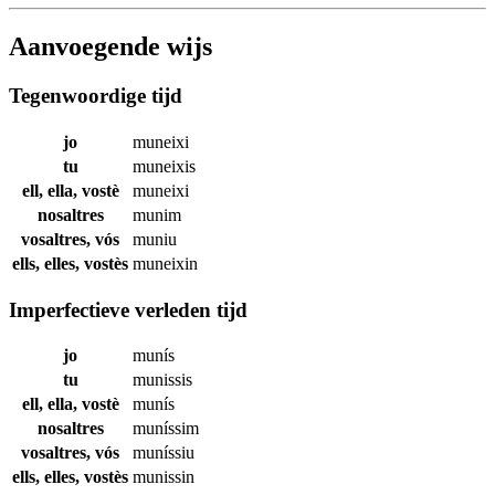
Aanvoegende wijs
Tegenwoordige tijd
jo
muneixi
tu
muneixis
ell, ella, vostè
muneixi
nosaltres
munim
vosaltres, vós
muniu
ells, elles, vostès
muneixin
Imperfectieve verleden tijd
jo
munís
tu
munissis
ell, ella, vostè
munís
nosaltres
muníssim
vosaltres, vós
muníssiu
ells, elles, vostès
munissin