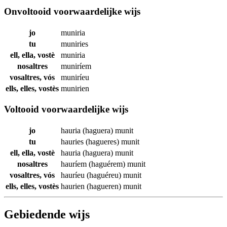
Onvoltooid voorwaardelijke wijs
jo
muniria
tu
muniries
ell, ella, vostè
muniria
nosaltres
muniríem
vosaltres, vós
muniríeu
ells, elles, vostès
munirien
Voltooid voorwaardelijke wijs
jo
hauria (haguera)
munit
tu
hauries (hagueres)
munit
ell, ella, vostè
hauria (haguera)
munit
nosaltres
hauríem (haguérem)
munit
vosaltres, vós
hauríeu (haguéreu)
munit
ells, elles, vostès
haurien (hagueren)
munit
Gebiedende wijs