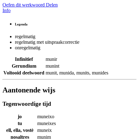
Oefen dit werkwoord
Delen
Info
Legenda
regelmatig
regelmatig met uitspraakcorrectie
onregelmatig
Infinitief
munir
Gerundium
munint
Voltooid deelwoord
munit
,
munida
,
munits
,
munides
Aantonende wijs
Tegenwoordige tijd
jo
muneixo
tu
muneixes
ell, ella, vostè
muneix
nosaltres
munim