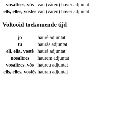
vosaltres, vós
vau (vàreu) haver
adjuntat
ells, elles, vostès
van (varen) haver
adjuntat
Voltooid toekomende tijd
jo
hauré
adjuntat
tu
hauràs
adjuntat
ell, ella, vostè
haurà
adjuntat
nosaltres
haurem
adjuntat
vosaltres, vós
haureu
adjuntat
ells, elles, vostès
hauran
adjuntat