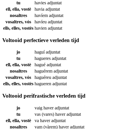
tu
havies
adjuntat
ell, ella, vostè
havia
adjuntat
nosaltres
havíem
adjuntat
vosaltres, vós
havíeu
adjuntat
ells, elles, vostès
havien
adjuntat
Voltooid perfectieve verleden tijd
jo
haguí
adjuntat
tu
hagueres
adjuntat
ell, ella, vostè
hagué
adjuntat
nosaltres
haguérem
adjuntat
vosaltres, vós
haguéreu
adjuntat
ells, elles, vostès
hagueren
adjuntat
Voltooid perifrastische verleden tijd
jo
vaig haver
adjuntat
tu
vas (vares) haver
adjuntat
ell, ella, vostè
va haver
adjuntat
nosaltres
vam (vàrem) haver
adjuntat