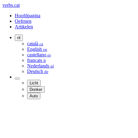
verbs.cat
Hoofdpagina
Oefenen
Artikelen
nl
català
ca
English
en
castellano
es
français
fr
Nederlands
nl
Deutsch
de
Licht
Donker
Auto