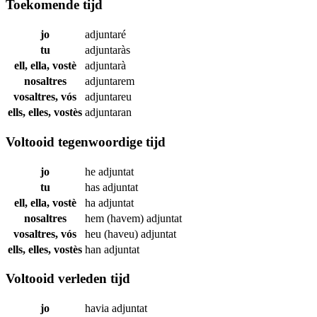
Toekomende tijd
jo
adjuntaré
tu
adjuntaràs
ell, ella, vostè
adjuntarà
nosaltres
adjuntarem
vosaltres, vós
adjuntareu
ells, elles, vostès
adjuntaran
Voltooid tegenwoordige tijd
jo
he
adjuntat
tu
has
adjuntat
ell, ella, vostè
ha
adjuntat
nosaltres
hem (havem)
adjuntat
vosaltres, vós
heu (haveu)
adjuntat
ells, elles, vostès
han
adjuntat
Voltooid verleden tijd
jo
havia
adjuntat