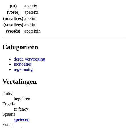
(tu)
apeteix
(vostè)
apeteixi
(nosaltres)
apetim
(vosaltres)
apetiu
(vostès)
apeteixin
Categorieën
derde vervoeging
inchoatief
regelmatig
Vertalingen
Duits
begehren
Engels
to fancy
Spaans
apetecer
Frans