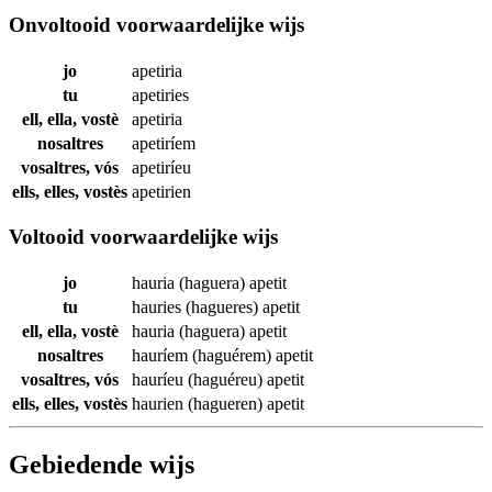
Onvoltooid voorwaardelijke wijs
jo
apetiria
tu
apetiries
ell, ella, vostè
apetiria
nosaltres
apetiríem
vosaltres, vós
apetiríeu
ells, elles, vostès
apetirien
Voltooid voorwaardelijke wijs
jo
hauria (haguera)
apetit
tu
hauries (hagueres)
apetit
ell, ella, vostè
hauria (haguera)
apetit
nosaltres
hauríem (haguérem)
apetit
vosaltres, vós
hauríeu (haguéreu)
apetit
ells, elles, vostès
haurien (hagueren)
apetit
Gebiedende wijs