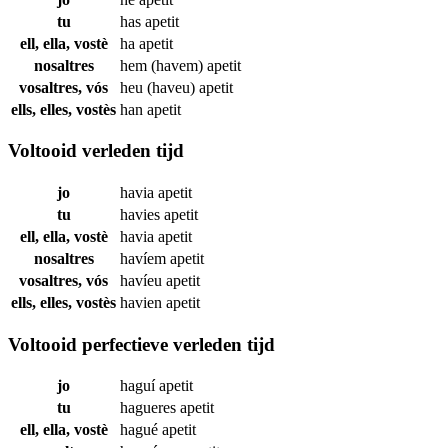
tu
has
apetit
ell, ella, vostè
ha
apetit
nosaltres
hem (havem)
apetit
vosaltres, vós
heu (haveu)
apetit
ells, elles, vostès
han
apetit
Voltooid verleden tijd
jo
havia
apetit
tu
havies
apetit
ell, ella, vostè
havia
apetit
nosaltres
havíem
apetit
vosaltres, vós
havíeu
apetit
ells, elles, vostès
havien
apetit
Voltooid perfectieve verleden tijd
jo
haguí
apetit
tu
hagueres
apetit
ell, ella, vostè
hagué
apetit