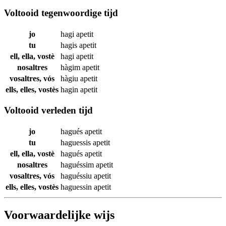
Voltooid tegenwoordige tijd
jo
hagi
apetit
tu
hagis
apetit
ell, ella, vostè
hagi
apetit
nosaltres
hàgim
apetit
vosaltres, vós
hàgiu
apetit
ells, elles, vostès
hagin
apetit
Voltooid verleden tijd
jo
hagués
apetit
tu
haguessis
apetit
ell, ella, vostè
hagués
apetit
nosaltres
haguéssim
apetit
vosaltres, vós
haguéssiu
apetit
ells, elles, vostès
haguessin
apetit
Voorwaardelijke wijs