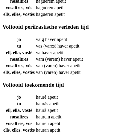
nosaltres
haguérem
apetit
vosaltres, vós
haguéreu
apetit
ells, elles, vostès
hagueren
apetit
Voltooid perifrastische verleden tijd
jo
vaig haver
apetit
tu
vas (vares) haver
apetit
ell, ella, vostè
va haver
apetit
nosaltres
vam (vàrem) haver
apetit
vosaltres, vós
vau (vàreu) haver
apetit
ells, elles, vostès
van (varen) haver
apetit
Voltooid toekomende tijd
jo
hauré
apetit
tu
hauràs
apetit
ell, ella, vostè
haurà
apetit
nosaltres
haurem
apetit
vosaltres, vós
haureu
apetit
ells, elles, vostès
hauran
apetit