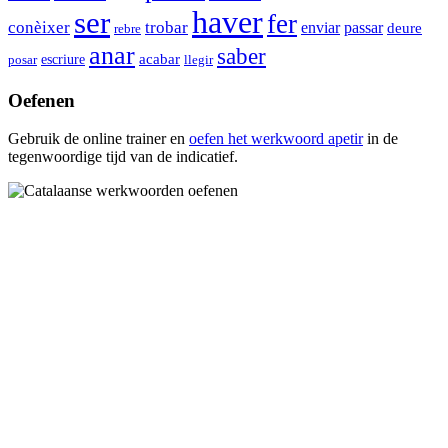
haver
ser
fer
conèixer
trobar
enviar
passar
deure
rebre
anar
saber
escriure
acabar
posar
llegir
Oefenen
Gebruik de online trainer en
oefen het werkwoord
apetir
in de
tegenwoordige tijd van de indicatief.