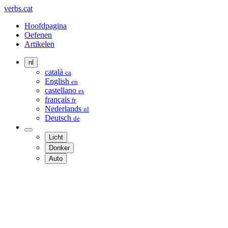
verbs.cat
Hoofdpagina
Oefenen
Artikelen
nl
català
ca
English
en
castellano
es
français
fr
Nederlands
nl
Deutsch
de
Licht
Donker
Auto