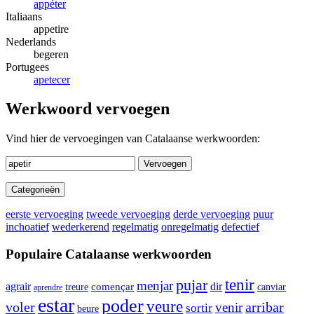
appéter
Italiaans
appetire
Nederlands
begeren
Portugees
apetecer
Werkwoord vervoegen
Vind hier de vervoegingen van Catalaanse werkwoorden:
Vervoegen
Categorieën
eerste vervoeging
tweede vervoeging
derde vervoeging
puur
inchoatief
wederkerend
regelmatig
onregelmatig
defectief
Populaire Catalaanse werkwoorden
tenir
pujar
menjar
agrair
començar
dir
canviar
treure
aprendre
estar
poder
veure
voler
arribar
venir
sortir
beure