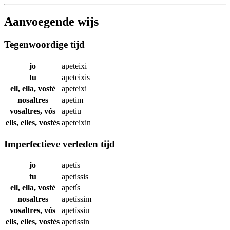
Aanvoegende wijs
Tegenwoordige tijd
jo
apeteixi
tu
apeteixis
ell, ella, vostè
apeteixi
nosaltres
apetim
vosaltres, vós
apetiu
ells, elles, vostès
apeteixin
Imperfectieve verleden tijd
jo
apetís
tu
apetissis
ell, ella, vostè
apetís
nosaltres
apetíssim
vosaltres, vós
apetíssiu
ells, elles, vostès
apetissin