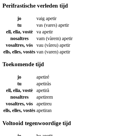
Perifrastische verleden tijd
jo
vaig
apetir
tu
vas (vares)
apetir
ell, ella, vostè
va
apetir
nosaltres
vam (vàrem)
apetir
vosaltres, vós
vau (vàreu)
apetir
ells, elles, vostès
van (varen)
apetir
Toekomende tijd
jo
apetiré
tu
apetiràs
ell, ella, vostè
apetirà
nosaltres
apetirem
vosaltres, vós
apetireu
ells, elles, vostès
apetiran
Voltooid tegenwoordige tijd
jo
he
apetit