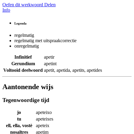
Oefen dit werkwoord
Delen
Info
Legenda
regelmatig
regelmatig met uitspraakcorrectie
onregelmatig
Infinitief
apetir
Gerundium
apetint
Voltooid deelwoord
apetit
,
apetida
,
apetits
,
apetides
Aantonende wijs
Tegenwoordige tijd
jo
apeteixo
tu
apeteixes
ell, ella, vostè
apeteix
nosaltres
apetim