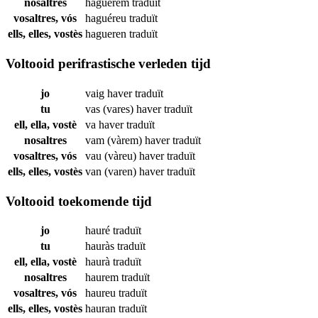
nosaltres
haguérem
traduït
vosaltres, vós
haguéreu
traduït
ells, elles, vostès
hagueren
traduït
Voltooid perifrastische verleden tijd
jo
vaig haver
traduït
tu
vas (vares) haver
traduït
ell, ella, vostè
va haver
traduït
nosaltres
vam (vàrem) haver
traduït
vosaltres, vós
vau (vàreu) haver
traduït
ells, elles, vostès
van (varen) haver
traduït
Voltooid toekomende tijd
jo
hauré
traduït
tu
hauràs
traduït
ell, ella, vostè
haurà
traduït
nosaltres
haurem
traduït
vosaltres, vós
haureu
traduït
ells, elles, vostès
hauran
traduït