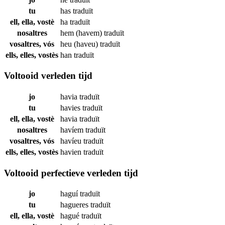
tu
has
traduït
ell, ella, vostè
ha
traduït
nosaltres
hem (havem)
traduït
vosaltres, vós
heu (haveu)
traduït
ells, elles, vostès
han
traduït
Voltooid verleden tijd
jo
havia
traduït
tu
havies
traduït
ell, ella, vostè
havia
traduït
nosaltres
havíem
traduït
vosaltres, vós
havíeu
traduït
ells, elles, vostès
havien
traduït
Voltooid perfectieve verleden tijd
jo
haguí
traduït
tu
hagueres
traduït
ell, ella, vostè
hagué
traduït