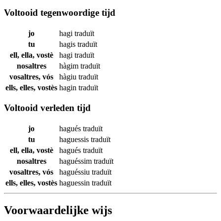
Voltooid tegenwoordige tijd
jo
hagi
traduït
tu
hagis
traduït
ell, ella, vostè
hagi
traduït
nosaltres
hàgim
traduït
vosaltres, vós
hàgiu
traduït
ells, elles, vostès
hagin
traduït
Voltooid verleden tijd
jo
hagués
traduït
tu
haguessis
traduït
ell, ella, vostè
hagués
traduït
nosaltres
haguéssim
traduït
vosaltres, vós
haguéssiu
traduït
ells, elles, vostès
haguessin
traduït
Voorwaardelijke wijs