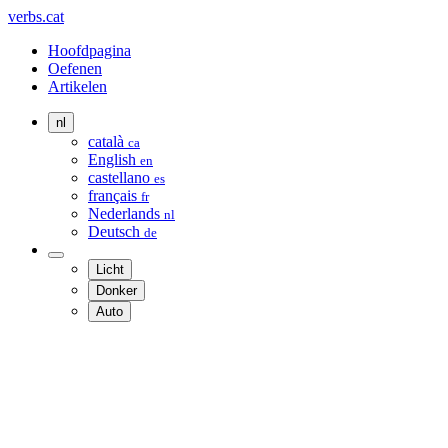
verbs.cat
Hoofdpagina
Oefenen
Artikelen
nl
català
ca
English
en
castellano
es
français
fr
Nederlands
nl
Deutsch
de
Licht
Donker
Auto