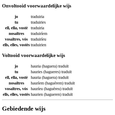
Onvoltooid voorwaardelijke wijs
jo
traduiria
tu
traduiries
ell, ella, vostè
traduiria
nosaltres
traduiríem
vosaltres, vós
traduiríeu
ells, elles, vostès
traduirien
Voltooid voorwaardelijke wijs
jo
hauria (haguera)
traduït
tu
hauries (hagueres)
traduït
ell, ella, vostè
hauria (haguera)
traduït
nosaltres
hauríem (haguérem)
traduït
vosaltres, vós
hauríeu (haguéreu)
traduït
ells, elles, vostès
haurien (hagueren)
traduït
Gebiedende wijs