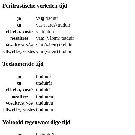
Perifrastische verleden tijd
jo
vaig
traduir
tu
vas (vares)
traduir
ell, ella, vostè
va
traduir
nosaltres
vam (vàrem)
traduir
vosaltres, vós
vau (vàreu)
traduir
ells, elles, vostès
van (varen)
traduir
Toekomende tijd
jo
traduiré
tu
traduiràs
ell, ella, vostè
traduirà
nosaltres
traduirem
vosaltres, vós
traduireu
ells, elles, vostès
traduiran
Voltooid tegenwoordige tijd
jo
he
traduït