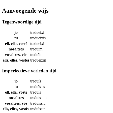
Aanvoegende wijs
Tegenwoordige tijd
jo
tradueixi
tu
tradueixis
ell, ella, vostè
tradueixi
nosaltres
traduïm
vosaltres, vós
traduïu
ells, elles, vostès
tradueixin
Imperfectieve verleden tijd
jo
traduís
tu
traduïssis
ell, ella, vostè
traduís
nosaltres
traduíssim
vosaltres, vós
traduíssiu
ells, elles, vostès
traduïssin