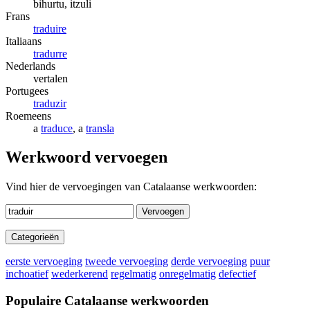
bihurtu, itzuli
Frans
traduire
Italiaans
tradurre
Nederlands
vertalen
Portugees
traduzir
Roemeens
a
traduce
, a
transla
Werkwoord vervoegen
Vind hier de vervoegingen van Catalaanse werkwoorden:
Vervoegen
Categorieën
eerste vervoeging
tweede vervoeging
derde vervoeging
puur
inchoatief
wederkerend
regelmatig
onregelmatig
defectief
Populaire Catalaanse werkwoorden