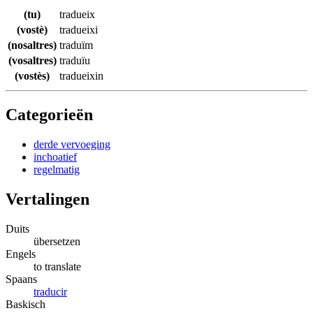
(tu)
tradueix
(vostè)
tradueixi
(nosaltres)
traduïm
(vosaltres)
traduïu
(vostès)
tradueixin
Categorieën
derde vervoeging
inchoatief
regelmatig
Vertalingen
Duits
übersetzen
Engels
to translate
Spaans
traducir
Baskisch