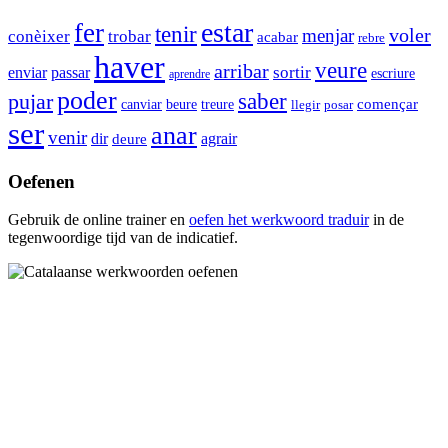
estar
fer
tenir
voler
menjar
conèixer
trobar
acabar
rebre
haver
veure
arribar
enviar
sortir
passar
escriure
aprendre
poder
saber
pujar
començar
canviar
beure
treure
llegir
posar
ser
anar
venir
dir
agrair
deure
Oefenen
Gebruik de online trainer en
oefen het werkwoord
traduir
in de
tegenwoordige tijd van de indicatief.