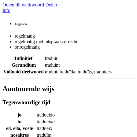
Oefen dit werkwoord
Delen
Info
Legenda
regelmatig
regelmatig met uitspraakcorrectie
onregelmatig
Infinitief
traduir
Gerundium
traduint
Voltooid deelwoord
traduït
,
traduïda
,
traduïts
,
traduïdes
Aantonende wijs
Tegenwoordige tijd
jo
tradueixo
tu
tradueixes
ell, ella, vostè
tradueix
nosaltres
traduïm