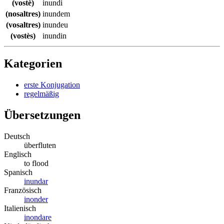
(vostè)
inundi
(nosaltres)
inundem
(vosaltres)
inundeu
(vostès)
inundin
Kategorien
erste Konjugation
regelmäßig
Übersetzungen
Deutsch
überfluten
Englisch
to flood
Spanisch
inundar
Französisch
inonder
Italienisch
inondare