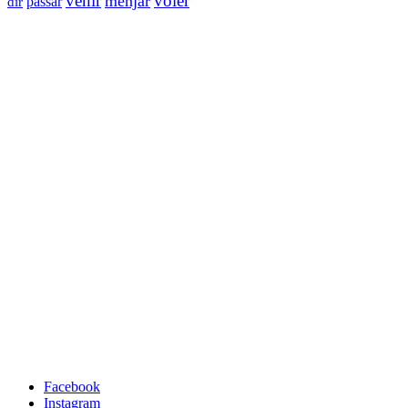
venir
voler
menjar
passar
dir
Facebook
Instagram