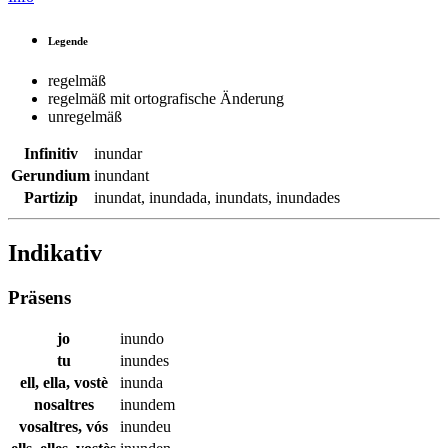
Legende
regelmäß
regelmäß mit ortografische Änderung
unregelmäß
Infinitiv
inundar
Gerundium
inundant
Partizip
inundat
,
inundada
,
inundats
,
inundades
Indikativ
Präsens
jo
inundo
tu
inundes
ell, ella, vostè
inunda
nosaltres
inundem
vosaltres, vós
inundeu