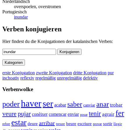
Niederländisch
overspoelen, overstromen
Portugiesisch
inundar
Verben konjugieren
Hier findest du die Konjugationen der katalanischen Verben:
Konjugieren
Kategorien
erste Konjugation
zweite Konjugation
dritte Konjugation
pur
inchoativ
reflexiv
regelmäßig
unregelmäßig
defektiv
Verbenwolke
haver
ser
poder
anar
saber
trobar
acabar
canviar
fer
tenir
pujar
veure
conèixer
començar
agrair
enviar
posar
estar
arribar
deure
beure
escriure
sortir
rebre
treure
provar
llegir