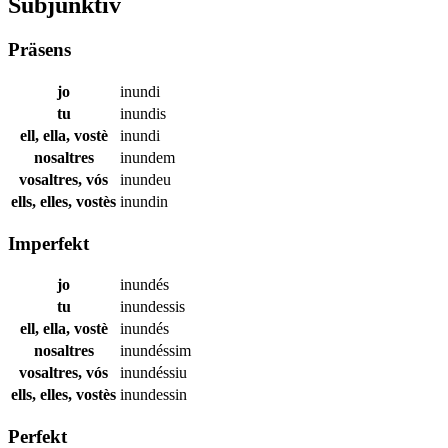
Subjunktiv
Präsens
jo
inundi
tu
inundis
ell, ella, vostè
inundi
nosaltres
inundem
vosaltres, vós
inundeu
ells, elles, vostès
inundin
Imperfekt
jo
inundés
tu
inundessis
ell, ella, vostè
inundés
nosaltres
inundéssim
vosaltres, vós
inundéssiu
ells, elles, vostès
inundessin
Perfekt