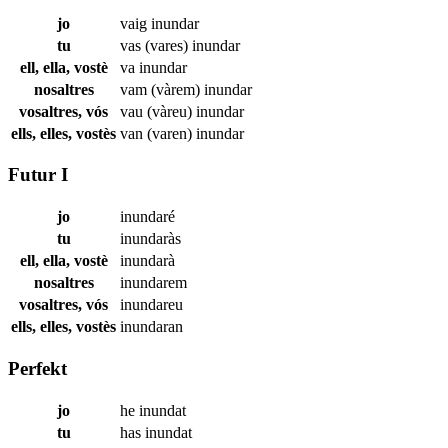
jo
vaig
inundar
tu
vas (vares)
inundar
ell, ella, vostè
va
inundar
nosaltres
vam (vàrem)
inundar
vosaltres, vós
vau (vàreu)
inundar
ells, elles, vostès
van (varen)
inundar
Futur I
jo
inundaré
tu
inundaràs
ell, ella, vostè
inundarà
nosaltres
inundarem
vosaltres, vós
inundareu
ells, elles, vostès
inundaran
Perfekt
jo
he
inundat
tu
has
inundat