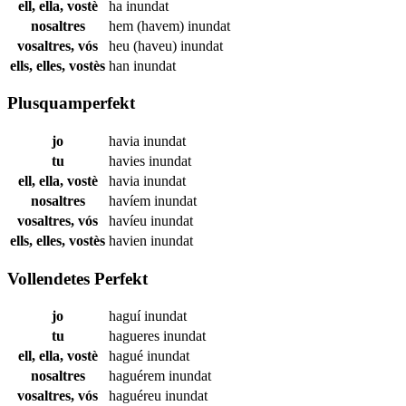
ell, ella, vostè
ha
inundat
nosaltres
hem (havem)
inundat
vosaltres, vós
heu (haveu)
inundat
ells, elles, vostès
han
inundat
Plusquamperfekt
jo
havia
inundat
tu
havies
inundat
ell, ella, vostè
havia
inundat
nosaltres
havíem
inundat
vosaltres, vós
havíeu
inundat
ells, elles, vostès
havien
inundat
Vollendetes Perfekt
jo
haguí
inundat
tu
hagueres
inundat
ell, ella, vostè
hagué
inundat
nosaltres
haguérem
inundat
vosaltres, vós
haguéreu
inundat