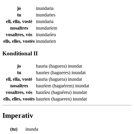
jo
inundaria
tu
inundaries
ell, ella, vostè
inundaria
nosaltres
inundaríem
vosaltres, vós
inundaríeu
ells, elles, vostès
inundarien
Konditional II
jo
hauria (haguera)
inundat
tu
hauries (hagueres)
inundat
ell, ella, vostè
hauria (haguera)
inundat
nosaltres
hauríem (haguérem)
inundat
vosaltres, vós
hauríeu (haguéreu)
inundat
ells, elles, vostès
haurien (hagueren)
inundat
Imperativ
(tu)
inunda