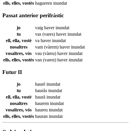
ells, elles, vostès
hagueren
inundat
Passat anterior perifràstic
jo
vaig haver
inundat
tu
vas (vares) haver
inundat
ell, ella, vostè
va haver
inundat
nosaltres
vam (vàrem) haver
inundat
vosaltres, vós
vau (vàreu) haver
inundat
ells, elles, vostès
van (varen) haver
inundat
Futur II
jo
hauré
inundat
tu
hauràs
inundat
ell, ella, vostè
haurà
inundat
nosaltres
haurem
inundat
vosaltres, vós
haureu
inundat
ells, elles, vostès
hauran
inundat