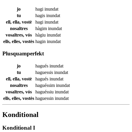
jo
hagi
inundat
tu
hagis
inundat
ell, ella, vostè
hagi
inundat
nosaltres
hàgim
inundat
vosaltres, vós
hàgiu
inundat
ells, elles, vostès
hagin
inundat
Plusquamperfekt
jo
hagués
inundat
tu
haguessis
inundat
ell, ella, vostè
hagués
inundat
nosaltres
haguéssim
inundat
vosaltres, vós
haguéssiu
inundat
ells, elles, vostès
haguessin
inundat
Konditional
Konditional I