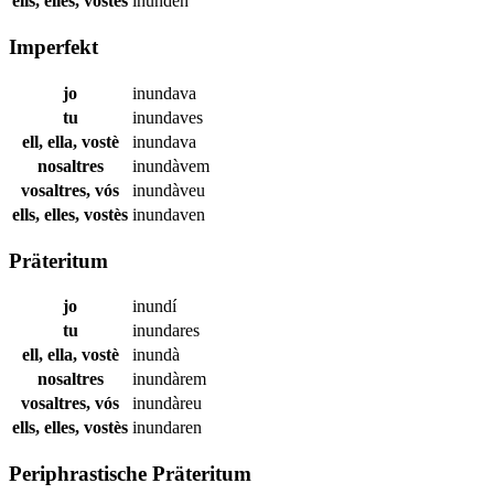
ells, elles, vostès
inunden
Imperfekt
jo
inundava
tu
inundaves
ell, ella, vostè
inundava
nosaltres
inundàvem
vosaltres, vós
inundàveu
ells, elles, vostès
inundaven
Präteritum
jo
inundí
tu
inundares
ell, ella, vostè
inundà
nosaltres
inundàrem
vosaltres, vós
inundàreu
ells, elles, vostès
inundaren
Periphrastische Präteritum