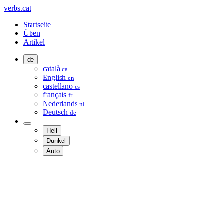
verbs.cat
Startseite
Üben
Artikel
de
català
ca
English
en
castellano
es
français
fr
Nederlands
nl
Deutsch
de
Hell
Dunkel
Auto