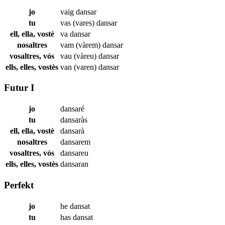
jo
vaig
dansar
tu
vas (vares)
dansar
ell, ella, vostè
va
dansar
nosaltres
vam (vàrem)
dansar
vosaltres, vós
vau (vàreu)
dansar
ells, elles, vostès
van (varen)
dansar
Futur I
jo
dansaré
tu
dansaràs
ell, ella, vostè
dansarà
nosaltres
dansarem
vosaltres, vós
dansareu
ells, elles, vostès
dansaran
Perfekt
jo
he
dansat
tu
has
dansat