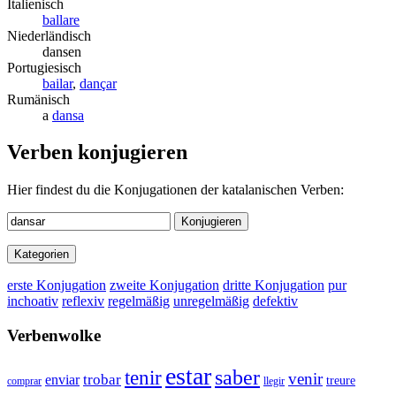
Italienisch
ballare
Niederländisch
dansen
Portugiesisch
bailar
,
dançar
Rumänisch
a
dansa
Verben konjugieren
Hier findest du die Konjugationen der katalanischen Verben:
Konjugieren
Kategorien
erste Konjugation
zweite Konjugation
dritte Konjugation
pur
inchoativ
reflexiv
regelmäßig
unregelmäßig
defektiv
Verbenwolke
estar
tenir
saber
venir
trobar
enviar
treure
comprar
llegir