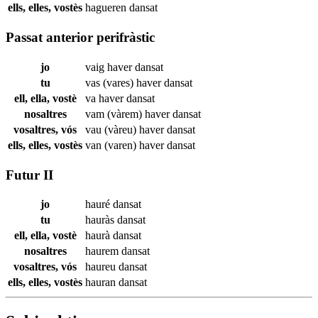
ells, elles, vostès
hagueren
dansat
Passat anterior perifràstic
jo
vaig haver
dansat
tu
vas (vares) haver
dansat
ell, ella, vostè
va haver
dansat
nosaltres
vam (vàrem) haver
dansat
vosaltres, vós
vau (vàreu) haver
dansat
ells, elles, vostès
van (varen) haver
dansat
Futur II
jo
hauré
dansat
tu
hauràs
dansat
ell, ella, vostè
haurà
dansat
nosaltres
haurem
dansat
vosaltres, vós
haureu
dansat
ells, elles, vostès
hauran
dansat