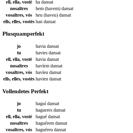
ell, ella, vostè
ha
dansat
nosaltres
hem (havem)
dansat
vosaltres, vós
heu (haveu)
dansat
ells, elles, vostès
han
dansat
Plusquamperfekt
jo
havia
dansat
tu
havies
dansat
ell, ella, vostè
havia
dansat
nosaltres
havíem
dansat
vosaltres, vós
havíeu
dansat
ells, elles, vostès
havien
dansat
Vollendetes Perfekt
jo
haguí
dansat
tu
hagueres
dansat
ell, ella, vostè
hagué
dansat
nosaltres
haguérem
dansat
vosaltres, vós
haguéreu
dansat