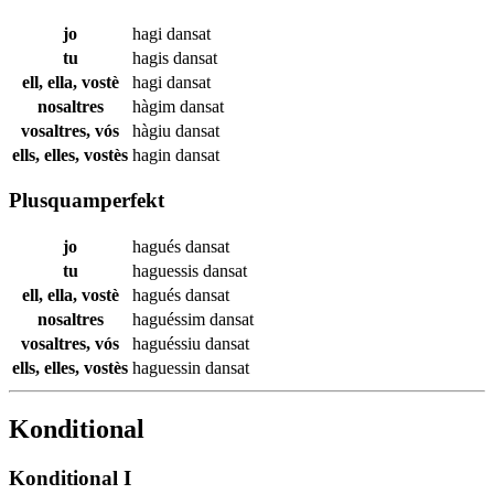
jo
hagi
dansat
tu
hagis
dansat
ell, ella, vostè
hagi
dansat
nosaltres
hàgim
dansat
vosaltres, vós
hàgiu
dansat
ells, elles, vostès
hagin
dansat
Plusquamperfekt
jo
hagués
dansat
tu
haguessis
dansat
ell, ella, vostè
hagués
dansat
nosaltres
haguéssim
dansat
vosaltres, vós
haguéssiu
dansat
ells, elles, vostès
haguessin
dansat
Konditional
Konditional I