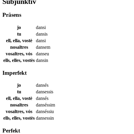
Subjunktiv
Präsens
jo
dansi
tu
dansis
ell, ella, vostè
dansi
nosaltres
dansem
vosaltres, vós
danseu
ells, elles, vostès
dansin
Imperfekt
jo
dansés
tu
dansessis
ell, ella, vostè
dansés
nosaltres
danséssim
vosaltres, vós
danséssiu
ells, elles, vostès
dansessin
Perfekt