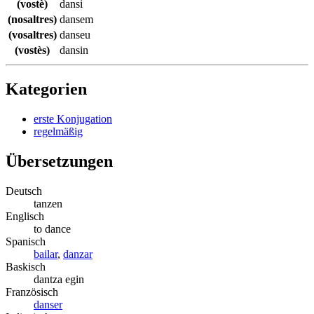
(vostè)
dansi
(nosaltres)
dansem
(vosaltres)
danseu
(vostès)
dansin
Kategorien
erste Konjugation
regelmäßig
Übersetzungen
Deutsch
tanzen
Englisch
to dance
Spanisch
bailar
,
danzar
Baskisch
dantza egin
Französisch
danser