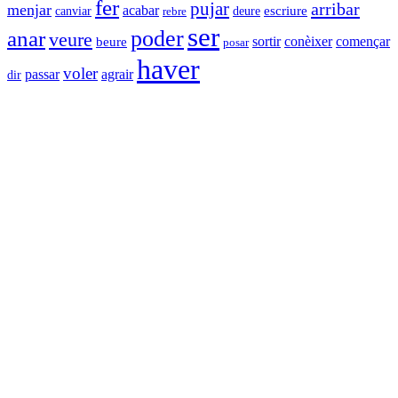
fer
pujar
arribar
menjar
acabar
canviar
deure
escriure
rebre
ser
anar
poder
veure
conèixer
sortir
començar
beure
posar
haver
voler
agrair
passar
dir