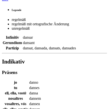
Legende
regelmäß
regelmäß mit ortografische Änderung
unregelmäß
Infinitiv
dansar
Gerundium
dansant
Partizip
dansat
,
dansada
,
dansats
,
dansades
Indikativ
Präsens
jo
danso
tu
danses
ell, ella, vostè
dansa
nosaltres
dansem
vosaltres, vós
danseu