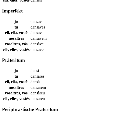
ells, elles, vostès
dansen
Imperfekt
jo
dansava
tu
dansaves
ell, ella, vostè
dansava
nosaltres
dansàvem
vosaltres, vós
dansàveu
ells, elles, vostès
dansaven
Präteritum
jo
dansí
tu
dansares
ell, ella, vostè
dansà
nosaltres
dansàrem
vosaltres, vós
dansàreu
ells, elles, vostès
dansaren
Periphrastische Präteritum