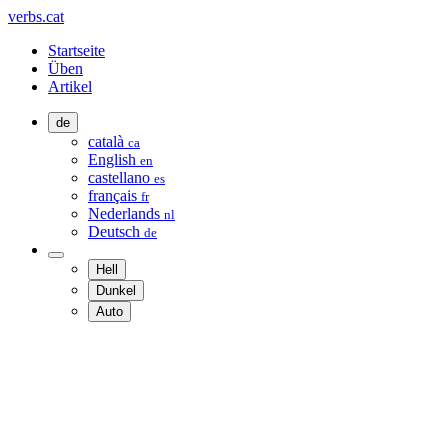
verbs.cat
Startseite
Üben
Artikel
de
català
ca
English
en
castellano
es
français
fr
Nederlands
nl
Deutsch
de
Hell
Dunkel
Auto