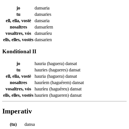
jo
dansaria
tu
dansaries
ell, ella, vostè
dansaria
nosaltres
dansaríem
vosaltres, vós
dansaríeu
ells, elles, vostès
dansarien
Konditional II
jo
hauria (haguera)
dansat
tu
hauries (hagueres)
dansat
ell, ella, vostè
hauria (haguera)
dansat
nosaltres
hauríem (haguérem)
dansat
vosaltres, vós
hauríeu (haguéreu)
dansat
ells, elles, vostès
haurien (hagueren)
dansat
Imperativ
(tu)
dansa