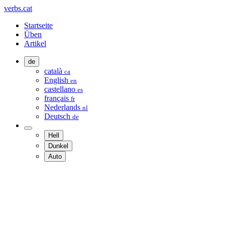
verbs.cat
Startseite
Üben
Artikel
de
català
ca
English
en
castellano
es
français
fr
Nederlands
nl
Deutsch
de
Hell
Dunkel
Auto