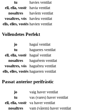
tu
havies
ventilat
ell, ella, vostè
havia
ventilat
nosaltres
havíem
ventilat
vosaltres, vós
havíeu
ventilat
ells, elles, vostès
havien
ventilat
Vollendetes Perfekt
jo
haguí
ventilat
tu
hagueres
ventilat
ell, ella, vostè
hagué
ventilat
nosaltres
haguérem
ventilat
vosaltres, vós
haguéreu
ventilat
ells, elles, vostès
hagueren
ventilat
Passat anterior perifràstic
jo
vaig haver
ventilat
tu
vas (vares) haver
ventilat
ell, ella, vostè
va haver
ventilat
nosaltres
vam (vàrem) haver
ventilat