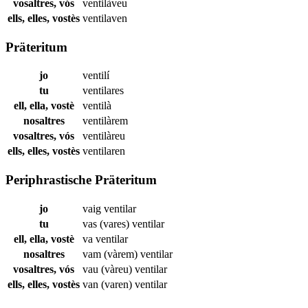
vosaltres, vós
ventilàveu
ells, elles, vostès
ventilaven
Präteritum
jo
ventilí
tu
ventilares
ell, ella, vostè
ventilà
nosaltres
ventilàrem
vosaltres, vós
ventilàreu
ells, elles, vostès
ventilaren
Periphrastische Präteritum
jo
vaig
ventilar
tu
vas (vares)
ventilar
ell, ella, vostè
va
ventilar
nosaltres
vam (vàrem)
ventilar
vosaltres, vós
vau (vàreu)
ventilar
ells, elles, vostès
van (varen)
ventilar