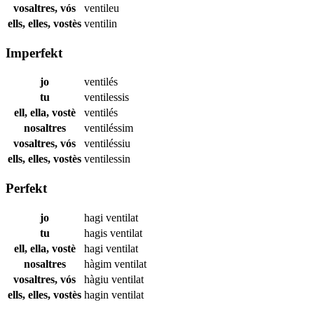
vosaltres, vós
ventileu
ells, elles, vostès
ventilin
Imperfekt
jo
ventilés
tu
ventilessis
ell, ella, vostè
ventilés
nosaltres
ventiléssim
vosaltres, vós
ventiléssiu
ells, elles, vostès
ventilessin
Perfekt
jo
hagi
ventilat
tu
hagis
ventilat
ell, ella, vostè
hagi
ventilat
nosaltres
hàgim
ventilat
vosaltres, vós
hàgiu
ventilat
ells, elles, vostès
hagin
ventilat