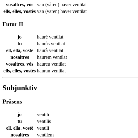
vosaltres, vós
vau (vàreu) haver
ventilat
ells, elles, vostès
van (varen) haver
ventilat
Futur II
jo
hauré
ventilat
tu
hauràs
ventilat
ell, ella, vostè
haurà
ventilat
nosaltres
haurem
ventilat
vosaltres, vós
haureu
ventilat
ells, elles, vostès
hauran
ventilat
Subjunktiv
Präsens
jo
ventili
tu
ventilis
ell, ella, vostè
ventili
nosaltres
ventilem