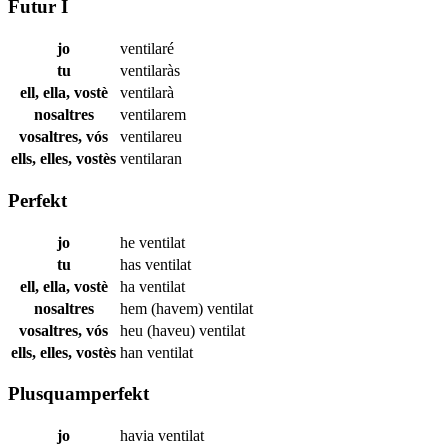
Futur I
jo
ventilaré
tu
ventilaràs
ell, ella, vostè
ventilarà
nosaltres
ventilarem
vosaltres, vós
ventilareu
ells, elles, vostès
ventilaran
Perfekt
jo
he
ventilat
tu
has
ventilat
ell, ella, vostè
ha
ventilat
nosaltres
hem (havem)
ventilat
vosaltres, vós
heu (haveu)
ventilat
ells, elles, vostès
han
ventilat
Plusquamperfekt
jo
havia
ventilat