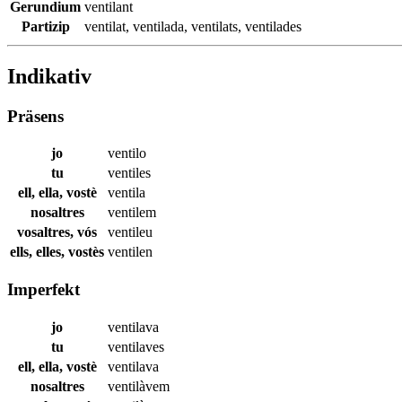
Gerundium
ventilant
Partizip
ventilat
,
ventilada
,
ventilats
,
ventilades
Indikativ
Präsens
jo
ventilo
tu
ventiles
ell, ella, vostè
ventila
nosaltres
ventilem
vosaltres, vós
ventileu
ells, elles, vostès
ventilen
Imperfekt
jo
ventilava
tu
ventilaves
ell, ella, vostè
ventilava
nosaltres
ventilàvem