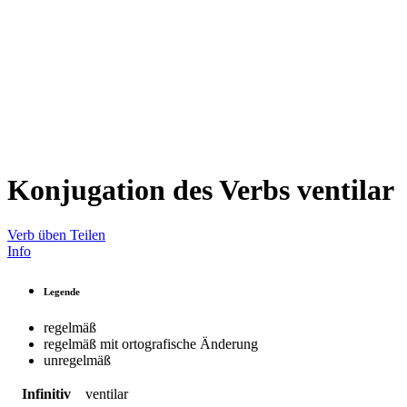
Konjugation des Verbs
ventilar
Verb üben
Teilen
Info
Legende
regelmäß
regelmäß mit ortografische Änderung
unregelmäß
Infinitiv
ventilar