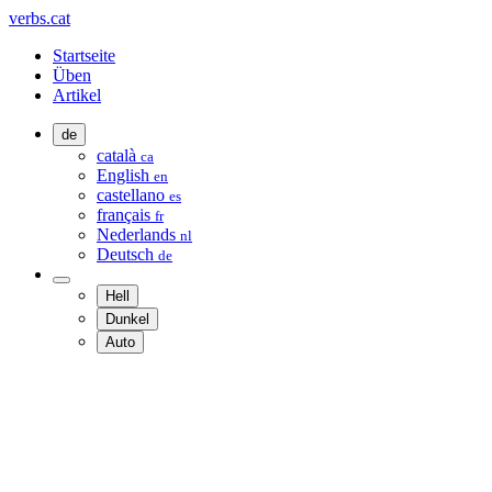
verbs.cat
Startseite
Üben
Artikel
de
català
ca
English
en
castellano
es
français
fr
Nederlands
nl
Deutsch
de
Hell
Dunkel
Auto