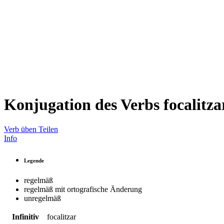
Konjugation des Verbs
focalitza
Verb üben
Teilen
Info
Legende
regelmäß
regelmäß mit ortografische Änderung
unregelmäß
Infinitiv
focalitzar