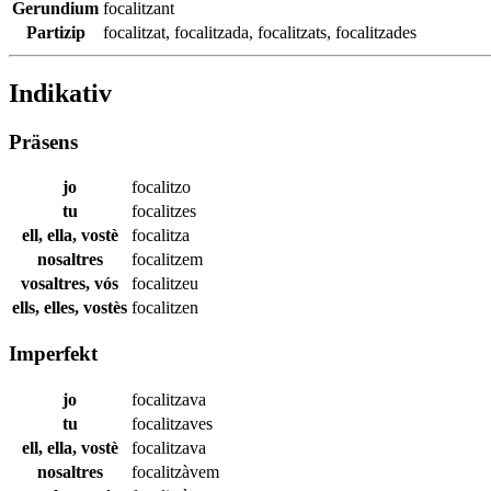
Gerundium
focalitzant
Partizip
focalitzat
,
focalitzada
,
focalitzats
,
focalitzades
Indikativ
Präsens
jo
focalitzo
tu
focalitzes
ell, ella, vostè
focalitza
nosaltres
focalitzem
vosaltres, vós
focalitzeu
ells, elles, vostès
focalitzen
Imperfekt
jo
focalitzava
tu
focalitzaves
ell, ella, vostè
focalitzava
nosaltres
focalitzàvem