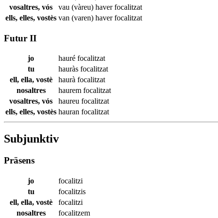
vosaltres, vós
vau (vàreu) haver
focalitzat
ells, elles, vostès
van (varen) haver
focalitzat
Futur II
jo
hauré
focalitzat
tu
hauràs
focalitzat
ell, ella, vostè
haurà
focalitzat
nosaltres
haurem
focalitzat
vosaltres, vós
haureu
focalitzat
ells, elles, vostès
hauran
focalitzat
Subjunktiv
Präsens
jo
focalitzi
tu
focalitzis
ell, ella, vostè
focalitzi
nosaltres
focalitzem