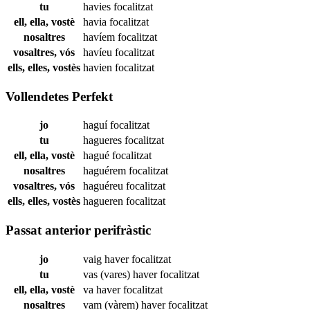
tu
havies
focalitzat
ell, ella, vostè
havia
focalitzat
nosaltres
havíem
focalitzat
vosaltres, vós
havíeu
focalitzat
ells, elles, vostès
havien
focalitzat
Vollendetes Perfekt
jo
haguí
focalitzat
tu
hagueres
focalitzat
ell, ella, vostè
hagué
focalitzat
nosaltres
haguérem
focalitzat
vosaltres, vós
haguéreu
focalitzat
ells, elles, vostès
hagueren
focalitzat
Passat anterior perifràstic
jo
vaig haver
focalitzat
tu
vas (vares) haver
focalitzat
ell, ella, vostè
va haver
focalitzat
nosaltres
vam (vàrem) haver
focalitzat