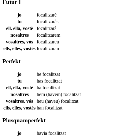
Futur I
jo
focalitzaré
tu
focalitzaràs
ell, ella, vostè
focalitzarà
nosaltres
focalitzarem
vosaltres, vós
focalitzareu
ells, elles, vostès
focalitzaran
Perfekt
jo
he
focalitzat
tu
has
focalitzat
ell, ella, vostè
ha
focalitzat
nosaltres
hem (havem)
focalitzat
vosaltres, vós
heu (haveu)
focalitzat
ells, elles, vostès
han
focalitzat
Plusquamperfekt
jo
havia
focalitzat