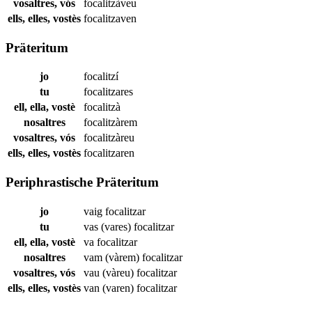
vosaltres, vós
focalitzàveu
ells, elles, vostès
focalitzaven
Präteritum
jo
focalitzí
tu
focalitzares
ell, ella, vostè
focalitzà
nosaltres
focalitzàrem
vosaltres, vós
focalitzàreu
ells, elles, vostès
focalitzaren
Periphrastische Präteritum
jo
vaig
focalitzar
tu
vas (vares)
focalitzar
ell, ella, vostè
va
focalitzar
nosaltres
vam (vàrem)
focalitzar
vosaltres, vós
vau (vàreu)
focalitzar
ells, elles, vostès
van (varen)
focalitzar