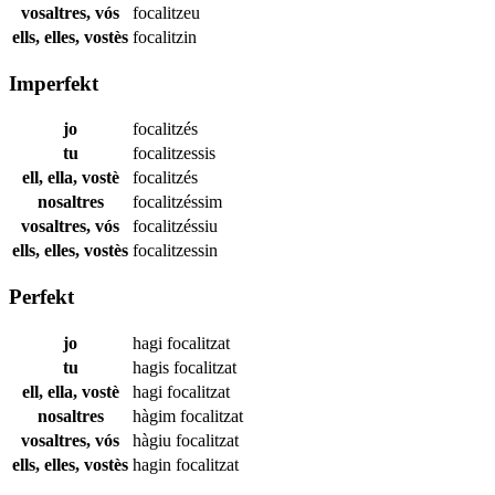
vosaltres, vós
focalitzeu
ells, elles, vostès
focalitzin
Imperfekt
jo
focalitzés
tu
focalitzessis
ell, ella, vostè
focalitzés
nosaltres
focalitzéssim
vosaltres, vós
focalitzéssiu
ells, elles, vostès
focalitzessin
Perfekt
jo
hagi
focalitzat
tu
hagis
focalitzat
ell, ella, vostè
hagi
focalitzat
nosaltres
hàgim
focalitzat
vosaltres, vós
hàgiu
focalitzat
ells, elles, vostès
hagin
focalitzat