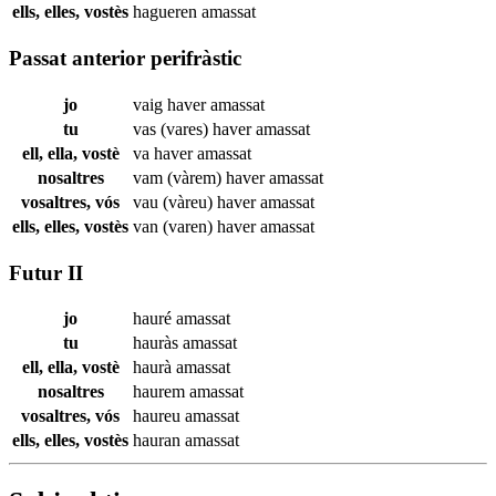
ells, elles, vostès
hagueren
amassat
Passat anterior perifràstic
jo
vaig haver
amassat
tu
vas (vares) haver
amassat
ell, ella, vostè
va haver
amassat
nosaltres
vam (vàrem) haver
amassat
vosaltres, vós
vau (vàreu) haver
amassat
ells, elles, vostès
van (varen) haver
amassat
Futur II
jo
hauré
amassat
tu
hauràs
amassat
ell, ella, vostè
haurà
amassat
nosaltres
haurem
amassat
vosaltres, vós
haureu
amassat
ells, elles, vostès
hauran
amassat