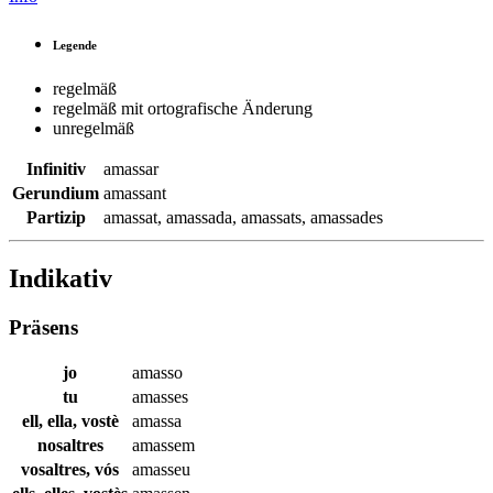
Legende
regelmäß
regelmäß mit ortografische Änderung
unregelmäß
Infinitiv
amassar
Gerundium
amassant
Partizip
amassat
,
amassada
,
amassats
,
amassades
Indikativ
Präsens
jo
amasso
tu
amasses
ell, ella, vostè
amassa
nosaltres
amassem
vosaltres, vós
amasseu