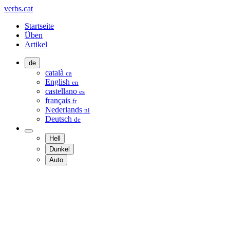
verbs.cat
Startseite
Üben
Artikel
de
català
ca
English
en
castellano
es
français
fr
Nederlands
nl
Deutsch
de
Hell
Dunkel
Auto