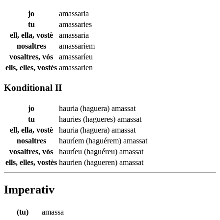
jo
amassaria
tu
amassaries
ell, ella, vostè
amassaria
nosaltres
amassaríem
vosaltres, vós
amassaríeu
ells, elles, vostès
amassarien
Konditional II
jo
hauria (haguera)
amassat
tu
hauries (hagueres)
amassat
ell, ella, vostè
hauria (haguera)
amassat
nosaltres
hauríem (haguérem)
amassat
vosaltres, vós
hauríeu (haguéreu)
amassat
ells, elles, vostès
haurien (hagueren)
amassat
Imperativ
(tu)
amassa