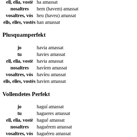
ell, ella, vostè
ha
amassat
nosaltres
hem (havem)
amassat
vosaltres, vós
heu (haveu)
amassat
ells, elles, vostès
han
amassat
Plusquamperfekt
jo
havia
amassat
tu
havies
amassat
ell, ella, vostè
havia
amassat
nosaltres
havíem
amassat
vosaltres, vós
havíeu
amassat
ells, elles, vostès
havien
amassat
Vollendetes Perfekt
jo
haguí
amassat
tu
hagueres
amassat
ell, ella, vostè
hagué
amassat
nosaltres
haguérem
amassat
vosaltres, vós
haguéreu
amassat