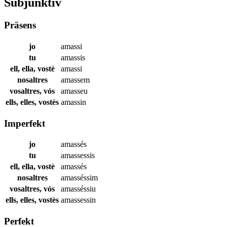
Subjunktiv
Präsens
jo
amassi
tu
amassis
ell, ella, vostè
amassi
nosaltres
amassem
vosaltres, vós
amasseu
ells, elles, vostès
amassin
Imperfekt
jo
amassés
tu
amassessis
ell, ella, vostè
amassés
nosaltres
amasséssim
vosaltres, vós
amasséssiu
ells, elles, vostès
amassessin
Perfekt