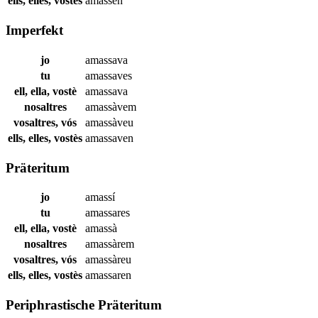
ells, elles, vostès
amassen
Imperfekt
jo
amassava
tu
amassaves
ell, ella, vostè
amassava
nosaltres
amassàvem
vosaltres, vós
amassàveu
ells, elles, vostès
amassaven
Präteritum
jo
amassí
tu
amassares
ell, ella, vostè
amassà
nosaltres
amassàrem
vosaltres, vós
amassàreu
ells, elles, vostès
amassaren
Periphrastische Präteritum