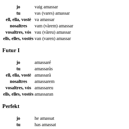
jo
vaig
amassar
tu
vas (vares)
amassar
ell, ella, vostè
va
amassar
nosaltres
vam (vàrem)
amassar
vosaltres, vós
vau (vàreu)
amassar
ells, elles, vostès
van (varen)
amassar
Futur I
jo
amassaré
tu
amassaràs
ell, ella, vostè
amassarà
nosaltres
amassarem
vosaltres, vós
amassareu
ells, elles, vostès
amassaran
Perfekt
jo
he
amassat
tu
has
amassat