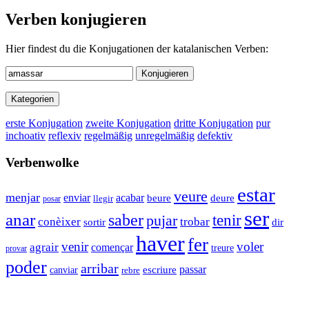
Verben konjugieren
Hier findest du die Konjugationen der katalanischen Verben:
Konjugieren
Kategorien
erste Konjugation
zweite Konjugation
dritte Konjugation
pur
inchoativ
reflexiv
regelmäßig
unregelmäßig
defektiv
Verbenwolke
estar
veure
menjar
enviar
acabar
beure
deure
posar
llegir
ser
anar
saber
tenir
pujar
conèixer
trobar
sortir
dir
haver
fer
venir
voler
agrair
començar
treure
provar
poder
arribar
passar
escriure
canviar
rebre