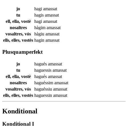
jo
hagi
amassat
tu
hagis
amassat
ell, ella, vostè
hagi
amassat
nosaltres
hàgim
amassat
vosaltres, vós
hàgiu
amassat
ells, elles, vostès
hagin
amassat
Plusquamperfekt
jo
hagués
amassat
tu
haguessis
amassat
ell, ella, vostè
hagués
amassat
nosaltres
haguéssim
amassat
vosaltres, vós
haguéssiu
amassat
ells, elles, vostès
haguessin
amassat
Konditional
Konditional I