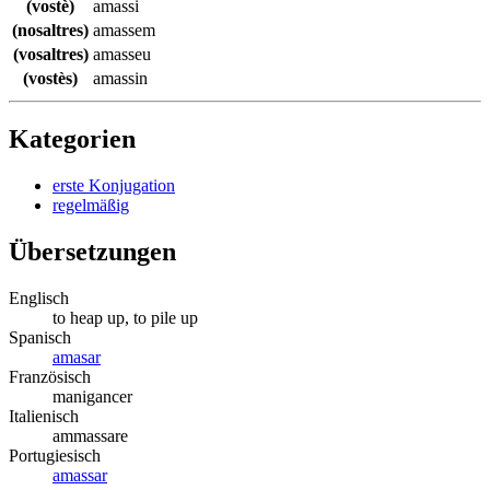
(vostè)
amassi
(nosaltres)
amassem
(vosaltres)
amasseu
(vostès)
amassin
Kategorien
erste Konjugation
regelmäßig
Übersetzungen
Englisch
to heap up, to pile up
Spanisch
amasar
Französisch
manigancer
Italienisch
ammassare
Portugiesisch
amassar