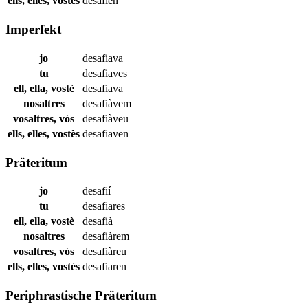
ells, elles, vostès
desafien
Imperfekt
jo
desafiava
tu
desafiaves
ell, ella, vostè
desafiava
nosaltres
desafiàvem
vosaltres, vós
desafiàveu
ells, elles, vostès
desafiaven
Präteritum
jo
desafií
tu
desafiares
ell, ella, vostè
desafià
nosaltres
desafiàrem
vosaltres, vós
desafiàreu
ells, elles, vostès
desafiaren
Periphrastische Präteritum