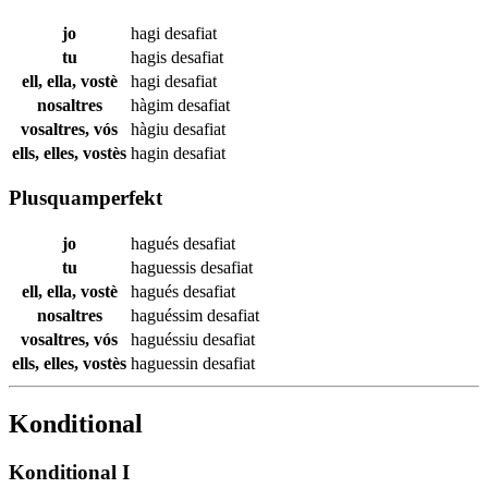
jo
hagi
desafiat
tu
hagis
desafiat
ell, ella, vostè
hagi
desafiat
nosaltres
hàgim
desafiat
vosaltres, vós
hàgiu
desafiat
ells, elles, vostès
hagin
desafiat
Plusquamperfekt
jo
hagués
desafiat
tu
haguessis
desafiat
ell, ella, vostè
hagués
desafiat
nosaltres
haguéssim
desafiat
vosaltres, vós
haguéssiu
desafiat
ells, elles, vostès
haguessin
desafiat
Konditional
Konditional I