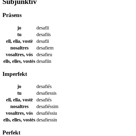
Subjunktiv
Präsens
jo
desafiï
tu
desafiïs
ell, ella, vostè
desafiï
nosaltres
desafiem
vosaltres, vós
desafieu
ells, elles, vostès
desafiïn
Imperfekt
jo
desafiés
tu
desafiessis
ell, ella, vostè
desafiés
nosaltres
desafiéssim
vosaltres, vós
desafiéssiu
ells, elles, vostès
desafiessin
Perfekt