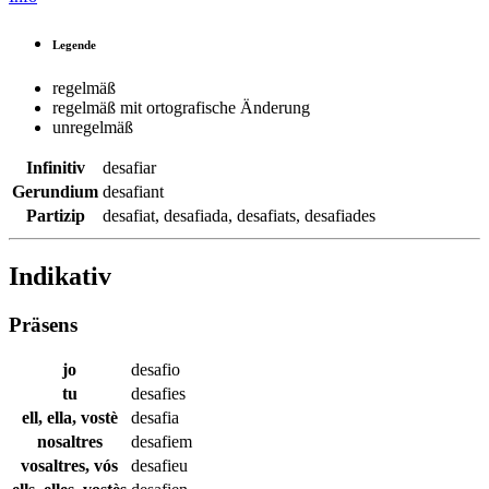
Legende
regelmäß
regelmäß mit ortografische Änderung
unregelmäß
Infinitiv
desafiar
Gerundium
desafiant
Partizip
desafiat
,
desafiada
,
desafiats
,
desafiades
Indikativ
Präsens
jo
desafio
tu
desafies
ell, ella, vostè
desafia
nosaltres
desafiem
vosaltres, vós
desafieu