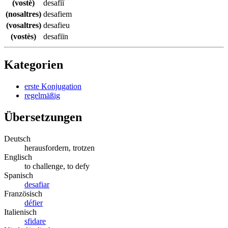
(vostè)
desafiï
(nosaltres)
desafiem
(vosaltres)
desafieu
(vostès)
desafiïn
Kategorien
erste Konjugation
regelmäßig
Übersetzungen
Deutsch
herausfordern, trotzen
Englisch
to challenge, to defy
Spanisch
desafiar
Französisch
défier
Italienisch
sfidare