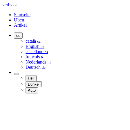
verbs.cat
Startseite
Üben
Artikel
de
català
ca
English
en
castellano
es
français
fr
Nederlands
nl
Deutsch
de
Hell
Dunkel
Auto