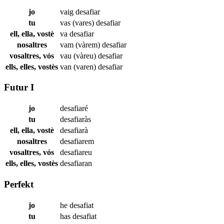
jo
vaig
desafiar
tu
vas (vares)
desafiar
ell, ella, vostè
va
desafiar
nosaltres
vam (vàrem)
desafiar
vosaltres, vós
vau (vàreu)
desafiar
ells, elles, vostès
van (varen)
desafiar
Futur I
jo
desafiaré
tu
desafiaràs
ell, ella, vostè
desafiarà
nosaltres
desafiarem
vosaltres, vós
desafiareu
ells, elles, vostès
desafiaran
Perfekt
jo
he
desafiat
tu
has
desafiat