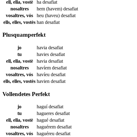
ell, ella, vostè
ha
desafiat
nosaltres
hem (havem)
desafiat
vosaltres, vós
heu (haveu)
desafiat
ells, elles, vostès
han
desafiat
Plusquamperfekt
jo
havia
desafiat
tu
havies
desafiat
ell, ella, vostè
havia
desafiat
nosaltres
havíem
desafiat
vosaltres, vós
havíeu
desafiat
ells, elles, vostès
havien
desafiat
Vollendetes Perfekt
jo
haguí
desafiat
tu
hagueres
desafiat
ell, ella, vostè
hagué
desafiat
nosaltres
haguérem
desafiat
vosaltres, vós
haguéreu
desafiat