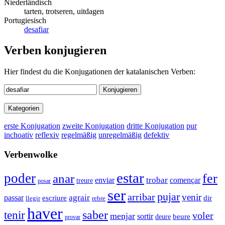
Niederländisch
tarten, trotseren, uitdagen
Portugiesisch
desafiar
Verben konjugieren
Hier findest du die Konjugationen der katalanischen Verben:
Konjugieren
Kategorien
erste Konjugation
zweite Konjugation
dritte Konjugation
pur
inchoativ
reflexiv
regelmäßig
unregelmäßig
defektiv
Verbenwolke
estar
poder
fer
anar
enviar
trobar
començar
treure
posar
ser
pujar
arribar
venir
agrair
passar
escriure
dir
llegir
rebre
haver
saber
tenir
voler
menjar
sortir
deure
beure
provar