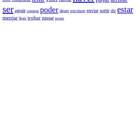
ser
estar
poder
agrair
enviar
sortir
deure
escriure
dir
comprar
menjar
trobar
passar
llegir
posar