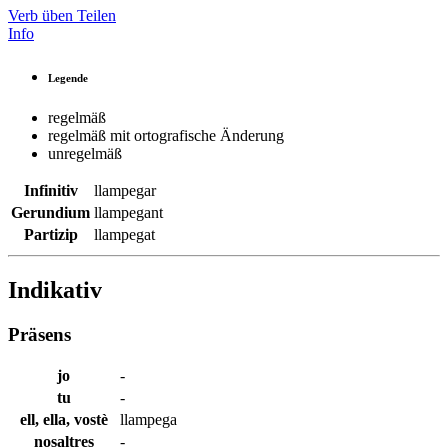
Verb üben
Teilen
Info
Legende
regelmäß
regelmäß mit ortografische Änderung
unregelmäß
Infinitiv
llampegar
Gerundium
llampegant
Partizip
llampegat
Indikativ
Präsens
jo
-
tu
-
ell, ella, vostè
llampega
nosaltres
-