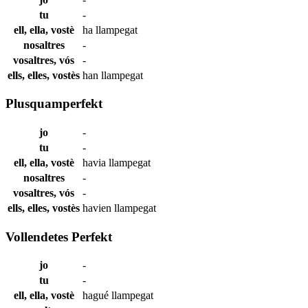
tu
-
ell, ella, vostè
ha
llampegat
nosaltres
-
vosaltres, vós
-
ells, elles, vostès
han
llampegat
Plusquamperfekt
jo
-
tu
-
ell, ella, vostè
havia
llampegat
nosaltres
-
vosaltres, vós
-
ells, elles, vostès
havien
llampegat
Vollendetes Perfekt
jo
-
tu
-
ell, ella, vostè
hagué
llampegat