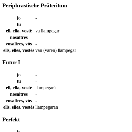
Periphrastische Präteritum
jo
-
tu
-
ell, ella, vostè
va
llampegar
nosaltres
-
vosaltres, vós
-
ells, elles, vostès
van (varen)
llampegar
Futur I
jo
-
tu
-
ell, ella, vostè
llampegarà
nosaltres
-
vosaltres, vós
-
ells, elles, vostès
llampegaran
Perfekt
jo
-