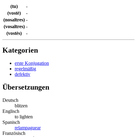
(tu)
-
(vostè)
-
(nosaltres)
-
(vosaltres)
-
(vostès)
-
Kategorien
erste Konjugation
regelmäßig
defektiv
Übersetzungen
Deutsch
blitzen
Englisch
to lighten
Spanisch
relampaguear
Französisch