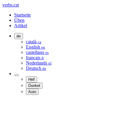
verbs.cat
Startseite
Üben
Artikel
de
català
ca
English
en
castellano
es
français
fr
Nederlands
nl
Deutsch
de
Hell
Dunkel
Auto