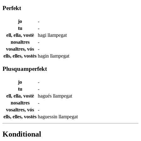
Perfekt
jo
-
tu
-
ell, ella, vostè
hagi
llampegat
nosaltres
-
vosaltres, vós
-
ells, elles, vostès
hagin
llampegat
Plusquamperfekt
jo
-
tu
-
ell, ella, vostè
hagués
llampegat
nosaltres
-
vosaltres, vós
-
ells, elles, vostès
haguessin
llampegat
Konditional