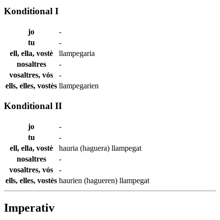
Konditional I
jo
-
tu
-
ell, ella, vostè
llampegaria
nosaltres
-
vosaltres, vós
-
ells, elles, vostès
llampegarien
Konditional II
jo
-
tu
-
ell, ella, vostè
hauria (haguera)
llampegat
nosaltres
-
vosaltres, vós
-
ells, elles, vostès
haurien (hagueren)
llampegat
Imperativ