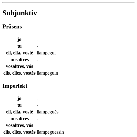
Subjunktiv
Präsens
jo
-
tu
-
ell, ella, vostè
llampegui
nosaltres
-
vosaltres, vós
-
ells, elles, vostès
llampeguin
Imperfekt
jo
-
tu
-
ell, ella, vostè
llampegués
nosaltres
-
vosaltres, vós
-
ells, elles, vostès
llampeguessin