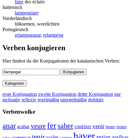
faire
des éclairs
Italienisch
lampeggiare
Niederländisch
bliksemen, weerlichten
Portugiesisch
relampaguear
,
relampejar
Verben konjugieren
Hier findest du die Konjugationen der katalanischen Verben:
Konjugieren
Kategorien
erste Konjugation
zweite Konjugation
dritte Konjugation
pur
inchoativ
reflexiv
regelmäßig
unregelmäßig
defektiv
Verbenwolke
anar
fer
saber
veure
venir
conèixer
acabar
beure
treure
haver
tenir
pujar
arribar
voler
començar
canviar
rebre