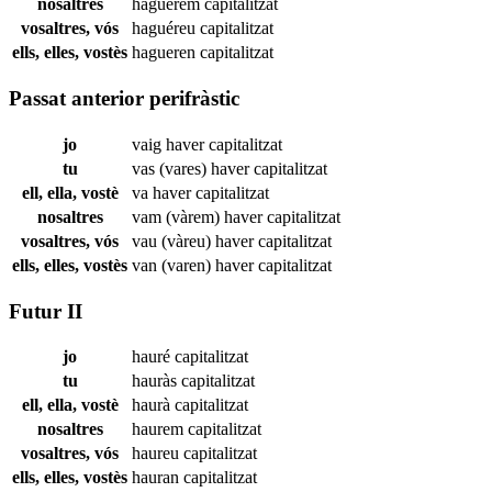
nosaltres
haguérem
capitalitzat
vosaltres, vós
haguéreu
capitalitzat
ells, elles, vostès
hagueren
capitalitzat
Passat anterior perifràstic
jo
vaig haver
capitalitzat
tu
vas (vares) haver
capitalitzat
ell, ella, vostè
va haver
capitalitzat
nosaltres
vam (vàrem) haver
capitalitzat
vosaltres, vós
vau (vàreu) haver
capitalitzat
ells, elles, vostès
van (varen) haver
capitalitzat
Futur II
jo
hauré
capitalitzat
tu
hauràs
capitalitzat
ell, ella, vostè
haurà
capitalitzat
nosaltres
haurem
capitalitzat
vosaltres, vós
haureu
capitalitzat
ells, elles, vostès
hauran
capitalitzat