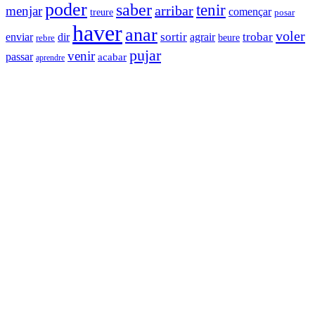
poder
saber
tenir
arribar
menjar
començar
treure
posar
haver
anar
voler
sortir
trobar
enviar
dir
agrair
beure
rebre
pujar
venir
passar
acabar
aprendre