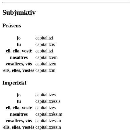
Subjunktiv
Präsens
jo
capitalitzi
tu
capitalitzis
ell, ella, vostè
capitalitzi
nosaltres
capitalitzem
vosaltres, vós
capitalitzeu
ells, elles, vostès
capitalitzin
Imperfekt
jo
capitalitzés
tu
capitalitzessis
ell, ella, vostè
capitalitzés
nosaltres
capitalitzéssim
vosaltres, vós
capitalitzéssiu
ells, elles, vostès
capitalitzessin