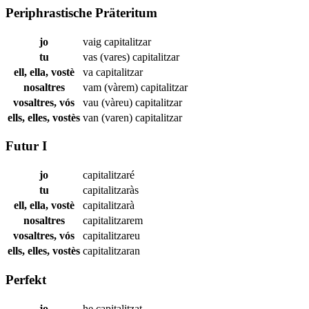
Periphrastische Präteritum
jo
vaig
capitalitzar
tu
vas (vares)
capitalitzar
ell, ella, vostè
va
capitalitzar
nosaltres
vam (vàrem)
capitalitzar
vosaltres, vós
vau (vàreu)
capitalitzar
ells, elles, vostès
van (varen)
capitalitzar
Futur I
jo
capitalitzaré
tu
capitalitzaràs
ell, ella, vostè
capitalitzarà
nosaltres
capitalitzarem
vosaltres, vós
capitalitzareu
ells, elles, vostès
capitalitzaran
Perfekt
jo
he
capitalitzat