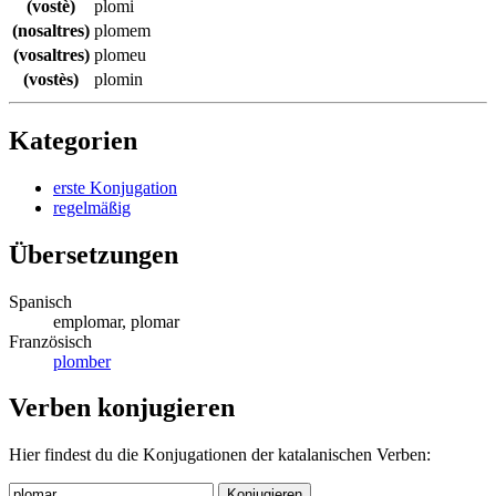
(vostè)
plomi
(nosaltres)
plomem
(vosaltres)
plomeu
(vostès)
plomin
Kategorien
erste Konjugation
regelmäßig
Übersetzungen
Spanisch
emplomar, plomar
Französisch
plomber
Verben konjugieren
Hier findest du die Konjugationen der katalanischen Verben:
Konjugieren