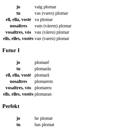
jo
vaig
plomar
tu
vas (vares)
plomar
ell, ella, vostè
va
plomar
nosaltres
vam (vàrem)
plomar
vosaltres, vós
vau (vàreu)
plomar
ells, elles, vostès
van (varen)
plomar
Futur I
jo
plomaré
tu
plomaràs
ell, ella, vostè
plomarà
nosaltres
plomarem
vosaltres, vós
plomareu
ells, elles, vostès
plomaran
Perfekt
jo
he
plomat
tu
has
plomat