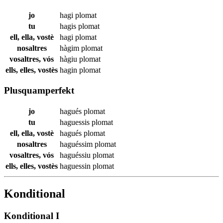
jo
hagi
plomat
tu
hagis
plomat
ell, ella, vostè
hagi
plomat
nosaltres
hàgim
plomat
vosaltres, vós
hàgiu
plomat
ells, elles, vostès
hagin
plomat
Plusquamperfekt
jo
hagués
plomat
tu
haguessis
plomat
ell, ella, vostè
hagués
plomat
nosaltres
haguéssim
plomat
vosaltres, vós
haguéssiu
plomat
ells, elles, vostès
haguessin
plomat
Konditional
Konditional I