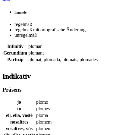
Legende
regelmäß
regelmäß mit ortografische Änderung
unregelmäß
Infinitiv
plomar
Gerundium
plomant
Partizip
plomat
,
plomada
,
plomats
,
plomades
Indikativ
Präsens
jo
plomo
tu
plomes
ell, ella, vostè
ploma
nosaltres
plomem
vosaltres, vós
plomeu