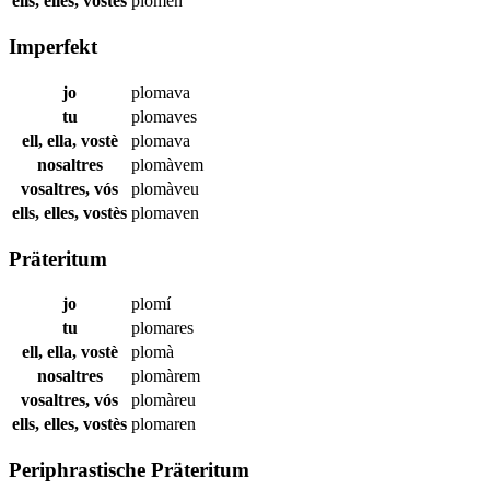
ells, elles, vostès
plomen
Imperfekt
jo
plomava
tu
plomaves
ell, ella, vostè
plomava
nosaltres
plomàvem
vosaltres, vós
plomàveu
ells, elles, vostès
plomaven
Präteritum
jo
plomí
tu
plomares
ell, ella, vostè
plomà
nosaltres
plomàrem
vosaltres, vós
plomàreu
ells, elles, vostès
plomaren
Periphrastische Präteritum