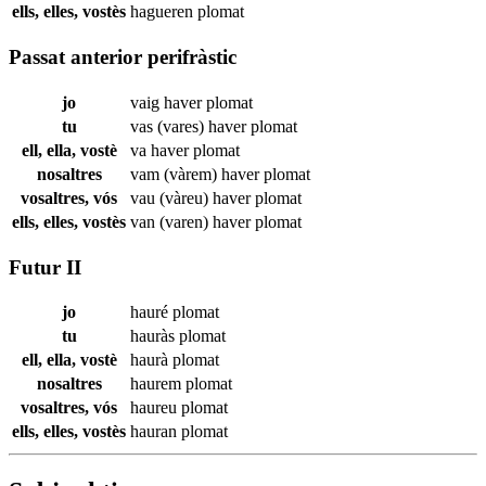
ells, elles, vostès
hagueren
plomat
Passat anterior perifràstic
jo
vaig haver
plomat
tu
vas (vares) haver
plomat
ell, ella, vostè
va haver
plomat
nosaltres
vam (vàrem) haver
plomat
vosaltres, vós
vau (vàreu) haver
plomat
ells, elles, vostès
van (varen) haver
plomat
Futur II
jo
hauré
plomat
tu
hauràs
plomat
ell, ella, vostè
haurà
plomat
nosaltres
haurem
plomat
vosaltres, vós
haureu
plomat
ells, elles, vostès
hauran
plomat