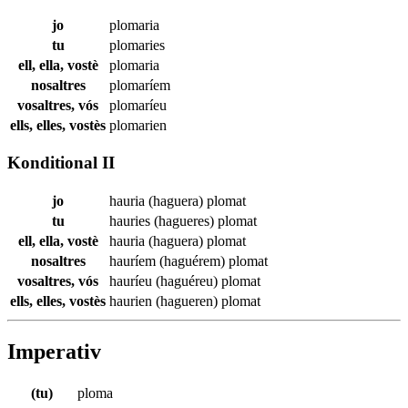
jo
plomaria
tu
plomaries
ell, ella, vostè
plomaria
nosaltres
plomaríem
vosaltres, vós
plomaríeu
ells, elles, vostès
plomarien
Konditional II
jo
hauria (haguera)
plomat
tu
hauries (hagueres)
plomat
ell, ella, vostè
hauria (haguera)
plomat
nosaltres
hauríem (haguérem)
plomat
vosaltres, vós
hauríeu (haguéreu)
plomat
ells, elles, vostès
haurien (hagueren)
plomat
Imperativ
(tu)
ploma