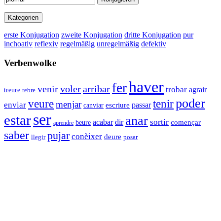
Kategorien
erste Konjugation
zweite Konjugation
dritte Konjugation
pur
inchoativ
reflexiv
regelmäßig
unregelmäßig
defektiv
Verbenwolke
haver
fer
venir
voler
arribar
trobar
agrair
treure
rebre
poder
veure
tenir
menjar
enviar
passar
canviar
escriure
ser
estar
anar
sortir
acabar
dir
començar
beure
aprendre
saber
pujar
conèixer
deure
llegir
posar