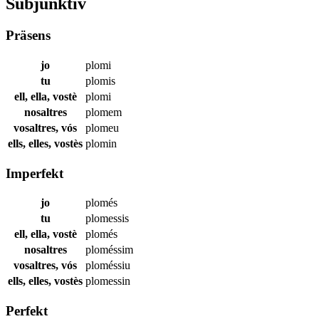
Subjunktiv
Präsens
jo
plomi
tu
plomis
ell, ella, vostè
plomi
nosaltres
plomem
vosaltres, vós
plomeu
ells, elles, vostès
plomin
Imperfekt
jo
plomés
tu
plomessis
ell, ella, vostè
plomés
nosaltres
ploméssim
vosaltres, vós
ploméssiu
ells, elles, vostès
plomessin
Perfekt