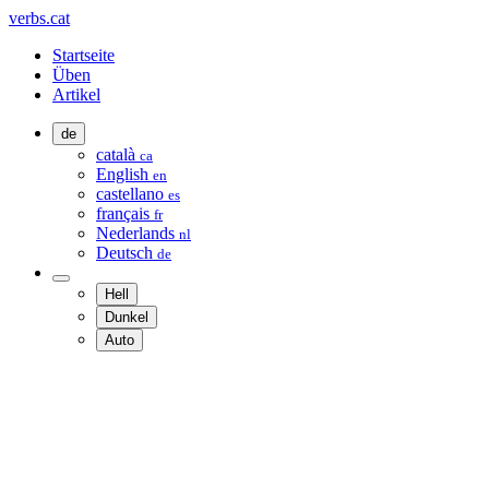
verbs.cat
Startseite
Üben
Artikel
de
català
ca
English
en
castellano
es
français
fr
Nederlands
nl
Deutsch
de
Hell
Dunkel
Auto