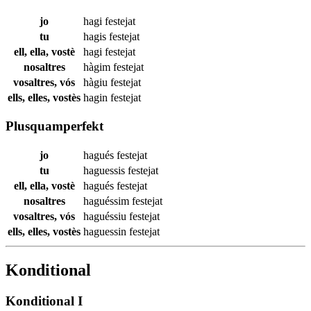
jo
hagi
festejat
tu
hagis
festejat
ell, ella, vostè
hagi
festejat
nosaltres
hàgim
festejat
vosaltres, vós
hàgiu
festejat
ells, elles, vostès
hagin
festejat
Plusquamperfekt
jo
hagués
festejat
tu
haguessis
festejat
ell, ella, vostè
hagués
festejat
nosaltres
haguéssim
festejat
vosaltres, vós
haguéssiu
festejat
ells, elles, vostès
haguessin
festejat
Konditional
Konditional I