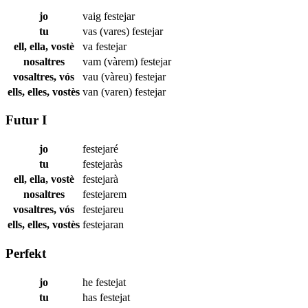
jo
vaig
festejar
tu
vas (vares)
festejar
ell, ella, vostè
va
festejar
nosaltres
vam (vàrem)
festejar
vosaltres, vós
vau (vàreu)
festejar
ells, elles, vostès
van (varen)
festejar
Futur I
jo
festejaré
tu
festejaràs
ell, ella, vostè
festejarà
nosaltres
festejarem
vosaltres, vós
festejareu
ells, elles, vostès
festejaran
Perfekt
jo
he
festejat
tu
has
festejat