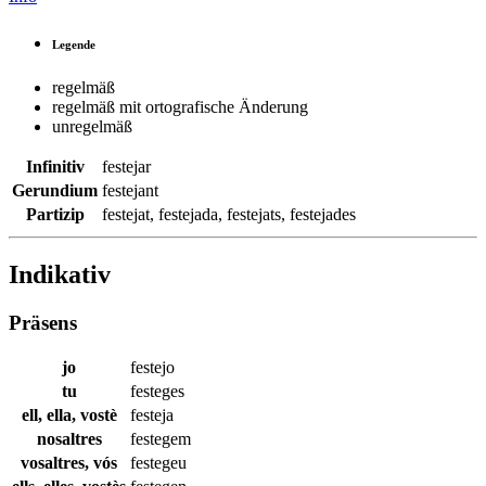
Legende
regelmäß
regelmäß mit ortografische Änderung
unregelmäß
Infinitiv
festejar
Gerundium
festejant
Partizip
festejat
,
festejada
,
festejats
,
festejades
Indikativ
Präsens
jo
festejo
tu
festeges
ell, ella, vostè
festeja
nosaltres
festegem
vosaltres, vós
festegeu