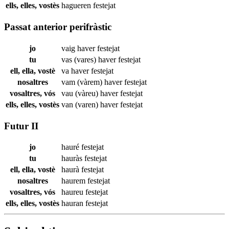
ells, elles, vostès
hagueren
festejat
Passat anterior perifràstic
jo
vaig haver
festejat
tu
vas (vares) haver
festejat
ell, ella, vostè
va haver
festejat
nosaltres
vam (vàrem) haver
festejat
vosaltres, vós
vau (vàreu) haver
festejat
ells, elles, vostès
van (varen) haver
festejat
Futur II
jo
hauré
festejat
tu
hauràs
festejat
ell, ella, vostè
haurà
festejat
nosaltres
haurem
festejat
vosaltres, vós
haureu
festejat
ells, elles, vostès
hauran
festejat