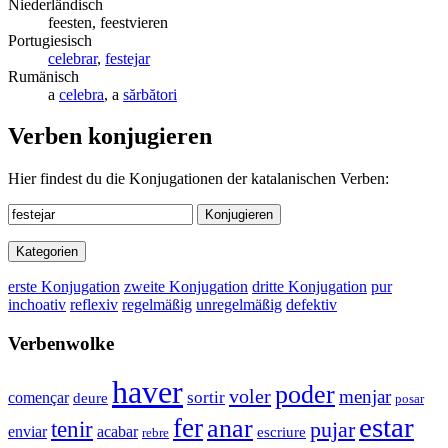
Niederländisch
feesten, feestvieren
Portugiesisch
celebrar
,
festejar
Rumänisch
a
celebra
, a
sărbători
Verben konjugieren
Hier findest du die Konjugationen der katalanischen Verben:
Konjugieren
Kategorien
erste Konjugation
zweite Konjugation
dritte Konjugation
pur
inchoativ
reflexiv
regelmäßig
unregelmäßig
defektiv
Verbenwolke
haver
poder
voler
menjar
sortir
començar
deure
posar
estar
fer
anar
tenir
pujar
enviar
acabar
escriure
rebre