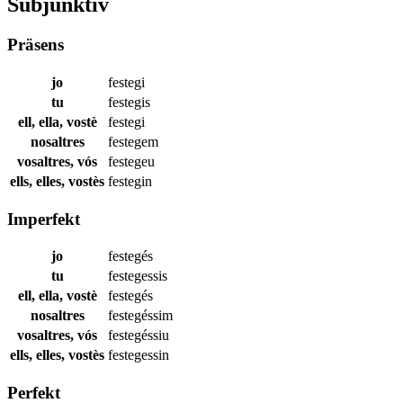
Subjunktiv
Präsens
jo
festegi
tu
festegis
ell, ella, vostè
festegi
nosaltres
festegem
vosaltres, vós
festegeu
ells, elles, vostès
festegin
Imperfekt
jo
festegés
tu
festegessis
ell, ella, vostè
festegés
nosaltres
festegéssim
vosaltres, vós
festegéssiu
ells, elles, vostès
festegessin
Perfekt