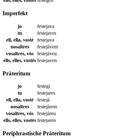
ells, elles, vostès
festegen
Imperfekt
jo
festejava
tu
festejaves
ell, ella, vostè
festejava
nosaltres
festejàvem
vosaltres, vós
festejàveu
ells, elles, vostès
festejaven
Präteritum
jo
festegí
tu
festejares
ell, ella, vostè
festejà
nosaltres
festejàrem
vosaltres, vós
festejàreu
ells, elles, vostès
festejaren
Periphrastische Präteritum