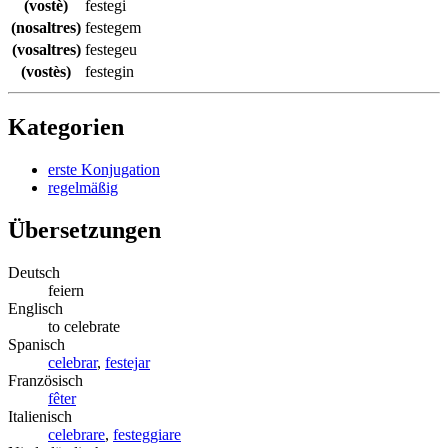
(vostè)
festegi
(nosaltres)
festegem
(vosaltres)
festegeu
(vostès)
festegin
Kategorien
erste Konjugation
regelmäßig
Übersetzungen
Deutsch
feiern
Englisch
to celebrate
Spanisch
celebrar
,
festejar
Französisch
fêter
Italienisch
celebrare
,
festeggiare