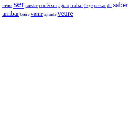
ser
saber
conèixer
trobar
agrair
passar
dir
canviar
treure
llegir
veure
arribar
venir
beure
aprendre