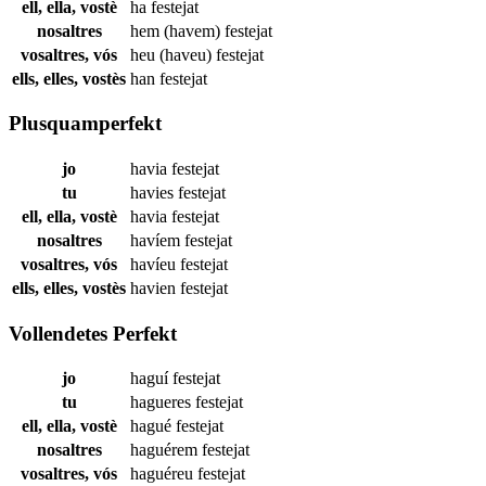
ell, ella, vostè
ha
festejat
nosaltres
hem (havem)
festejat
vosaltres, vós
heu (haveu)
festejat
ells, elles, vostès
han
festejat
Plusquamperfekt
jo
havia
festejat
tu
havies
festejat
ell, ella, vostè
havia
festejat
nosaltres
havíem
festejat
vosaltres, vós
havíeu
festejat
ells, elles, vostès
havien
festejat
Vollendetes Perfekt
jo
haguí
festejat
tu
hagueres
festejat
ell, ella, vostè
hagué
festejat
nosaltres
haguérem
festejat
vosaltres, vós
haguéreu
festejat