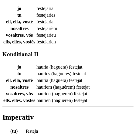
jo
festejaria
tu
festejaries
ell, ella, vostè
festejaria
nosaltres
festejaríem
vosaltres, vós
festejaríeu
ells, elles, vostès
festejarien
Konditional II
jo
hauria (haguera)
festejat
tu
hauries (hagueres)
festejat
ell, ella, vostè
hauria (haguera)
festejat
nosaltres
hauríem (haguérem)
festejat
vosaltres, vós
hauríeu (haguéreu)
festejat
ells, elles, vostès
haurien (hagueren)
festejat
Imperativ
(tu)
festeja