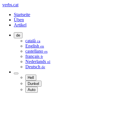
verbs.cat
Startseite
Üben
Artikel
de
català
ca
English
en
castellano
es
français
fr
Nederlands
nl
Deutsch
de
Hell
Dunkel
Auto