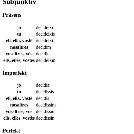
Subjunktiv
Präsens
jo
decideixi
tu
decideixis
ell, ella, vostè
decideixi
nosaltres
decidim
vosaltres, vós
decidiu
ells, elles, vostès
decideixin
Imperfekt
jo
decidís
tu
decidissis
ell, ella, vostè
decidís
nosaltres
decidíssim
vosaltres, vós
decidíssiu
ells, elles, vostès
decidissin
Perfekt