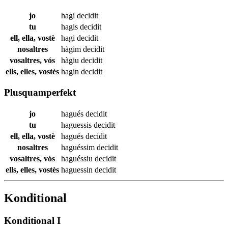
jo
hagi
decidit
tu
hagis
decidit
ell, ella, vostè
hagi
decidit
nosaltres
hàgim
decidit
vosaltres, vós
hàgiu
decidit
ells, elles, vostès
hagin
decidit
Plusquamperfekt
jo
hagués
decidit
tu
haguessis
decidit
ell, ella, vostè
hagués
decidit
nosaltres
haguéssim
decidit
vosaltres, vós
haguéssiu
decidit
ells, elles, vostès
haguessin
decidit
Konditional
Konditional I