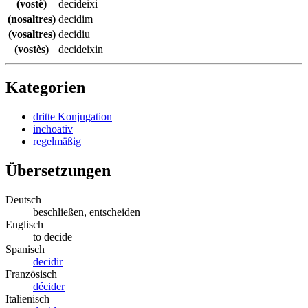
(vostè)
decideixi
(nosaltres)
decidim
(vosaltres)
decidiu
(vostès)
decideixin
Kategorien
dritte Konjugation
inchoativ
regelmäßig
Übersetzungen
Deutsch
beschließen, entscheiden
Englisch
to decide
Spanisch
decidir
Französisch
décider
Italienisch