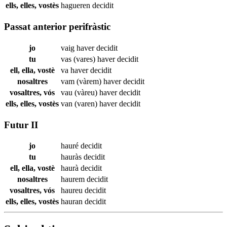
ells, elles, vostès
hagueren
decidit
Passat anterior perifràstic
jo
vaig haver
decidit
tu
vas (vares) haver
decidit
ell, ella, vostè
va haver
decidit
nosaltres
vam (vàrem) haver
decidit
vosaltres, vós
vau (vàreu) haver
decidit
ells, elles, vostès
van (varen) haver
decidit
Futur II
jo
hauré
decidit
tu
hauràs
decidit
ell, ella, vostè
haurà
decidit
nosaltres
haurem
decidit
vosaltres, vós
haureu
decidit
ells, elles, vostès
hauran
decidit