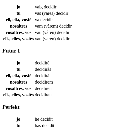
jo
vaig
decidir
tu
vas (vares)
decidir
ell, ella, vostè
va
decidir
nosaltres
vam (vàrem)
decidir
vosaltres, vós
vau (vàreu)
decidir
ells, elles, vostès
van (varen)
decidir
Futur I
jo
decidiré
tu
decidiràs
ell, ella, vostè
decidirà
nosaltres
decidirem
vosaltres, vós
decidireu
ells, elles, vostès
decidiran
Perfekt
jo
he
decidit
tu
has
decidit