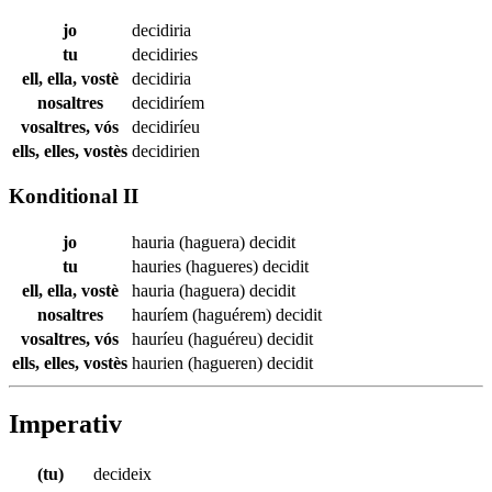
jo
decidiria
tu
decidiries
ell, ella, vostè
decidiria
nosaltres
decidiríem
vosaltres, vós
decidiríeu
ells, elles, vostès
decidirien
Konditional II
jo
hauria (haguera)
decidit
tu
hauries (hagueres)
decidit
ell, ella, vostè
hauria (haguera)
decidit
nosaltres
hauríem (haguérem)
decidit
vosaltres, vós
hauríeu (haguéreu)
decidit
ells, elles, vostès
haurien (hagueren)
decidit
Imperativ
(tu)
decideix