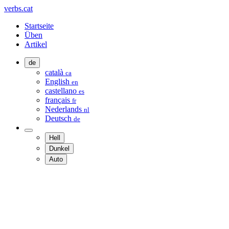
verbs.cat
Startseite
Üben
Artikel
de
català
ca
English
en
castellano
es
français
fr
Nederlands
nl
Deutsch
de
Hell
Dunkel
Auto