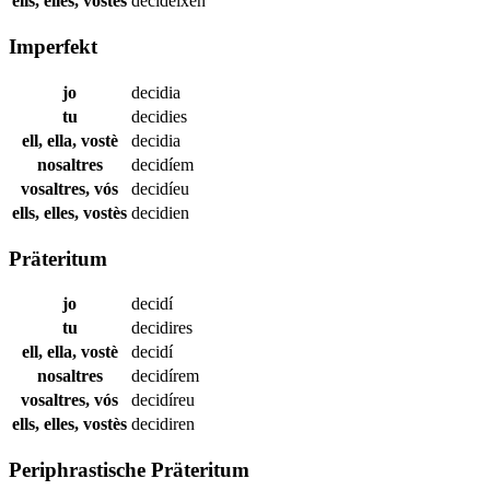
ells, elles, vostès
decideixen
Imperfekt
jo
decidia
tu
decidies
ell, ella, vostè
decidia
nosaltres
decidíem
vosaltres, vós
decidíeu
ells, elles, vostès
decidien
Präteritum
jo
decidí
tu
decidires
ell, ella, vostè
decidí
nosaltres
decidírem
vosaltres, vós
decidíreu
ells, elles, vostès
decidiren
Periphrastische Präteritum