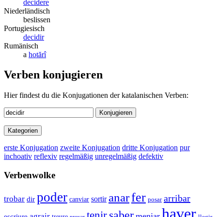
decidere
Niederländisch
beslissen
Portugiesisch
decidir
Rumänisch
a
hotărî
Verben konjugieren
Hier findest du die Konjugationen der katalanischen Verben:
Konjugieren
Kategorien
erste Konjugation
zweite Konjugation
dritte Konjugation
pur
inchoativ
reflexiv
regelmäßig
unregelmäßig
defektiv
Verbenwolke
poder
anar
fer
arribar
trobar
sortir
dir
canviar
posar
haver
tenir
saber
menjar
agrair
escriure
treure
llegir
provar