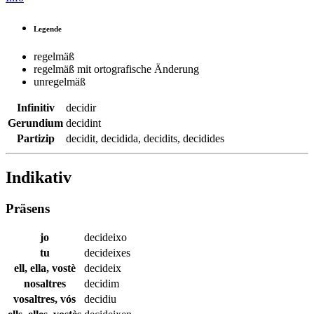
Legende
regelmäß
regelmäß mit ortografische Änderung
unregelmäß
Infinitiv
decidir
Gerundium
decidint
Partizip
decidit
,
decidida
,
decidits
,
decidides
Indikativ
Präsens
jo
decideixo
tu
decideixes
ell, ella, vostè
decideix
nosaltres
decidim
vosaltres, vós
decidiu