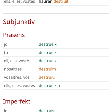
ells, elles, vostès
hauran
destruït
Subjunktiv
Präsens
jo
destrueixi
tu
destrueixis
ell, ella, vostè
destrueixi
nosaltres
destruïm
vosaltres, vós
destruïu
ells, elles, vostès
destrueixin
Imperfekt
jo
destruís