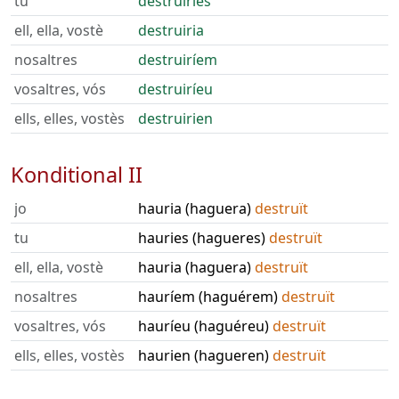
tu
destruiries
ell, ella, vostè
destruiria
nosaltres
destruiríem
vosaltres, vós
destruiríeu
ells, elles, vostès
destruirien
Konditional II
jo
hauria (haguera)
destruït
tu
hauries (hagueres)
destruït
ell, ella, vostè
hauria (haguera)
destruït
nosaltres
hauríem (haguérem)
destruït
vosaltres, vós
hauríeu (haguéreu)
destruït
ells, elles, vostès
haurien (hagueren)
destruït