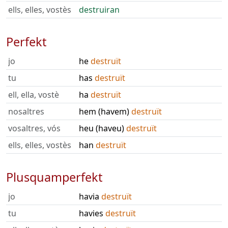
ells, elles, vostès
destruiran
Perfekt
jo
he
destruït
tu
has
destruït
ell, ella, vostè
ha
destruït
nosaltres
hem (havem)
destruït
vosaltres, vós
heu (haveu)
destruït
ells, elles, vostès
han
destruït
Plusquamperfekt
jo
havia
destruït
tu
havies
destruït