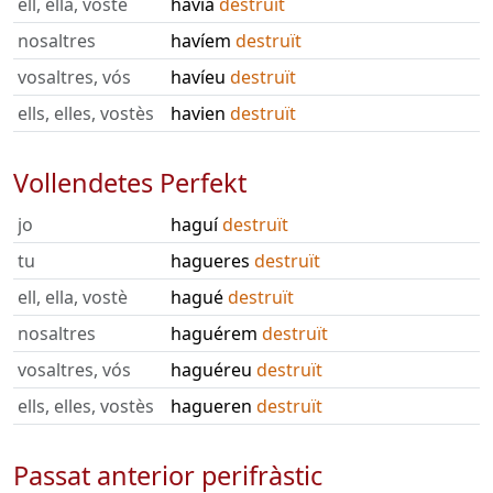
ell, ella, vostè
havia
destruït
nosaltres
havíem
destruït
vosaltres, vós
havíeu
destruït
ells, elles, vostès
havien
destruït
Vollendetes Perfekt
jo
haguí
destruït
tu
hagueres
destruït
ell, ella, vostè
hagué
destruït
nosaltres
haguérem
destruït
vosaltres, vós
haguéreu
destruït
ells, elles, vostès
hagueren
destruït
Passat anterior perifràstic