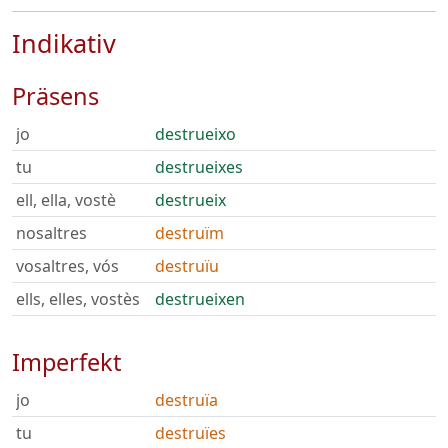
Indikativ
Präsens
jo
destrueixo
tu
destrueixes
ell, ella, vostè
destrueix
nosaltres
destruïm
vosaltres, vós
destruïu
ells, elles, vostès
destrueixen
Imperfekt
jo
destruïa
tu
destruïes