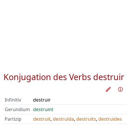
Konjugation des Verbs
destruir
Verb üb
Inf
Infinitiv
destruir
Gerundium
destruint
Partizip
destruït
,
destruïda
,
destruïts
,
destruïdes