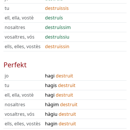
tu
destruïssis
ell, ella, vostè
destruís
nosaltres
destruíssim
vosaltres, vós
destruíssiu
ells, elles, vostès
destruïssin
Perfekt
jo
hagi
destruït
tu
hagis
destruït
ell, ella, vostè
hagi
destruït
nosaltres
hàgim
destruït
vosaltres, vós
hàgiu
destruït
ells, elles, vostès
hagin
destruït