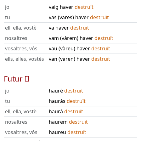
jo
vaig haver
destruït
tu
vas (vares) haver
destruït
ell, ella, vostè
va haver
destruït
nosaltres
vam (vàrem) haver
destruït
vosaltres, vós
vau (vàreu) haver
destruït
ells, elles, vostès
van (varen) haver
destruït
Futur II
jo
hauré
destruït
tu
hauràs
destruït
ell, ella, vostè
haurà
destruït
nosaltres
haurem
destruït
vosaltres, vós
haureu
destruït