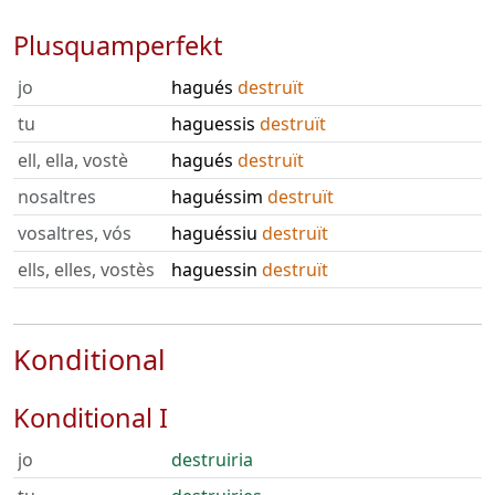
Plusquamperfekt
jo
hagués
destruït
tu
haguessis
destruït
ell, ella, vostè
hagués
destruït
nosaltres
haguéssim
destruït
vosaltres, vós
haguéssiu
destruït
ells, elles, vostès
haguessin
destruït
Konditional
Konditional I
jo
destruiria