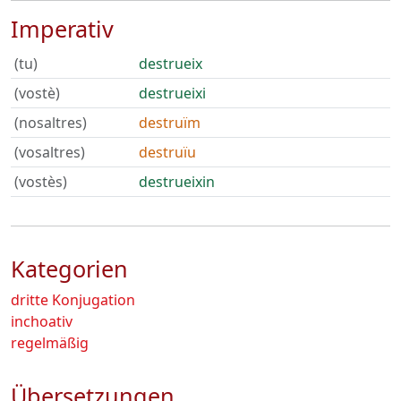
Imperativ
(tu)
destrueix
(vostè)
destrueixi
(nosaltres)
destruïm
(vosaltres)
destruïu
(vostès)
destrueixin
Kategorien
dritte Konjugation
inchoativ
regelmäßig
Übersetzungen