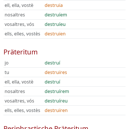
ell, ella, vostè
destruïa
nosaltres
destruíem
vosaltres, vós
destruíeu
ells, elles, vostès
destruïen
Präteritum
jo
destruí
tu
destruïres
ell, ella, vostè
destruí
nosaltres
destruírem
vosaltres, vós
destruíreu
ells, elles, vostès
destruïren
Periphrastische Präteritum