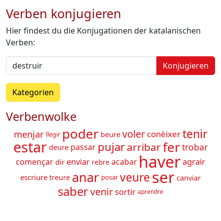
Verben konjugieren
Hier findest du die Konjugationen der katalanischen
Verben:
Konjugieren
Kategorien
Verbenwolke
poder
tenir
voler
menjar
conèixer
beure
llegir
estar
fer
pujar
arribar
trobar
passar
deure
haver
enviar
agrair
començar
acabar
dir
rebre
ser
anar
veure
escriure
canviar
treure
posar
saber
venir
sortir
aprendre