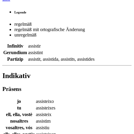
Legende
regelmäß
regelmäß mit ortografische Änderung
unregelmäß
Infinitiv
assistir
Gerundium
assistint
Partizip
assistit
,
assistida
,
assistits
,
assistides
Indikativ
Präsens
jo
assisteixo
tu
assisteixes
ell, ella, vostè
assisteix
nosaltres
assistim
vosaltres, vós
assistiu