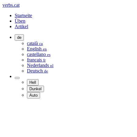
verbs.cat
Startseite
Üben
Artikel
de
català
ca
English
en
castellano
es
français
fr
Nederlands
nl
Deutsch
de
Hell
Dunkel
Auto