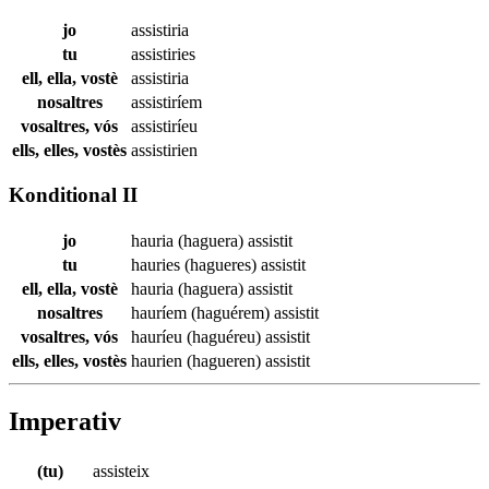
jo
assistiria
tu
assistiries
ell, ella, vostè
assistiria
nosaltres
assistiríem
vosaltres, vós
assistiríeu
ells, elles, vostès
assistirien
Konditional II
jo
hauria (haguera)
assistit
tu
hauries (hagueres)
assistit
ell, ella, vostè
hauria (haguera)
assistit
nosaltres
hauríem (haguérem)
assistit
vosaltres, vós
hauríeu (haguéreu)
assistit
ells, elles, vostès
haurien (hagueren)
assistit
Imperativ
(tu)
assisteix