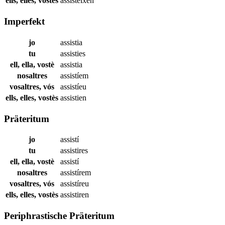
ells, elles, vostès
assisteixen
Imperfekt
jo
assistia
tu
assisties
ell, ella, vostè
assistia
nosaltres
assistíem
vosaltres, vós
assistíeu
ells, elles, vostès
assistien
Präteritum
jo
assistí
tu
assistires
ell, ella, vostè
assistí
nosaltres
assistírem
vosaltres, vós
assistíreu
ells, elles, vostès
assistiren
Periphrastische Präteritum