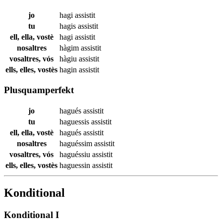
jo
hagi
assistit
tu
hagis
assistit
ell, ella, vostè
hagi
assistit
nosaltres
hàgim
assistit
vosaltres, vós
hàgiu
assistit
ells, elles, vostès
hagin
assistit
Plusquamperfekt
jo
hagués
assistit
tu
haguessis
assistit
ell, ella, vostè
hagués
assistit
nosaltres
haguéssim
assistit
vosaltres, vós
haguéssiu
assistit
ells, elles, vostès
haguessin
assistit
Konditional
Konditional I