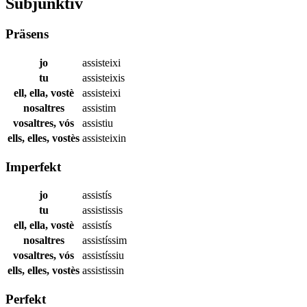
Subjunktiv
Präsens
jo
assisteixi
tu
assisteixis
ell, ella, vostè
assisteixi
nosaltres
assistim
vosaltres, vós
assistiu
ells, elles, vostès
assisteixin
Imperfekt
jo
assistís
tu
assistissis
ell, ella, vostè
assistís
nosaltres
assistíssim
vosaltres, vós
assistíssiu
ells, elles, vostès
assistissin
Perfekt