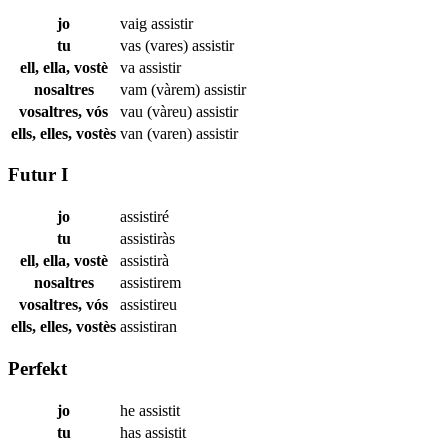
jo
vaig
assistir
tu
vas (vares)
assistir
ell, ella, vostè
va
assistir
nosaltres
vam (vàrem)
assistir
vosaltres, vós
vau (vàreu)
assistir
ells, elles, vostès
van (varen)
assistir
Futur I
jo
assistiré
tu
assistiràs
ell, ella, vostè
assistirà
nosaltres
assistirem
vosaltres, vós
assistireu
ells, elles, vostès
assistiran
Perfekt
jo
he
assistit
tu
has
assistit