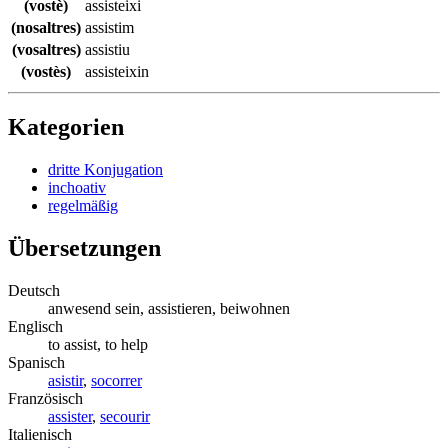
(vostè)
assisteixi
(nosaltres)
assistim
(vosaltres)
assistiu
(vostès)
assisteixin
Kategorien
dritte Konjugation
inchoativ
regelmäßig
Übersetzungen
Deutsch
anwesend sein, assistieren, beiwohnen
Englisch
to assist, to help
Spanisch
asistir
,
socorrer
Französisch
assister
,
secourir
Italienisch