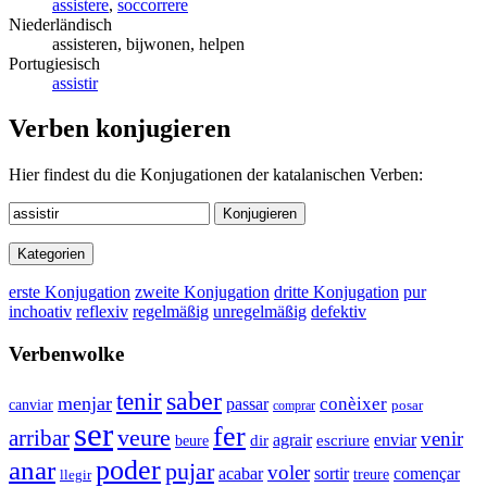
assistere
,
soccorrere
Niederländisch
assisteren, bijwonen, helpen
Portugiesisch
assistir
Verben konjugieren
Hier findest du die Konjugationen der katalanischen Verben:
Konjugieren
Kategorien
erste Konjugation
zweite Konjugation
dritte Konjugation
pur
inchoativ
reflexiv
regelmäßig
unregelmäßig
defektiv
Verbenwolke
saber
tenir
menjar
passar
conèixer
canviar
comprar
posar
ser
fer
veure
arribar
venir
agrair
enviar
beure
dir
escriure
anar
poder
pujar
voler
acabar
sortir
començar
treure
llegir