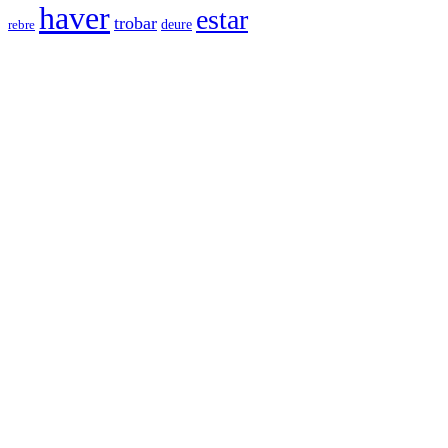
haver
estar
trobar
deure
rebre