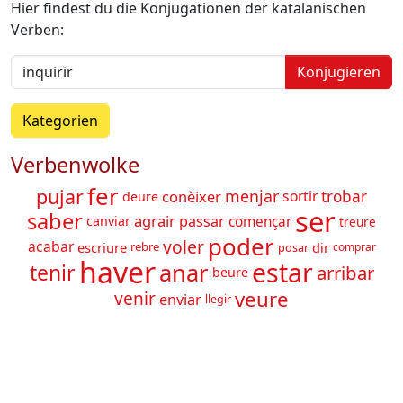
Hier findest du die Konjugationen der katalanischen
Verben:
Konjugieren
Kategorien
Verbenwolke
fer
pujar
menjar
conèixer
sortir
trobar
deure
ser
saber
agrair
passar
començar
canviar
treure
poder
voler
acabar
escriure
dir
rebre
posar
comprar
haver
estar
anar
tenir
arribar
beure
veure
venir
enviar
llegir