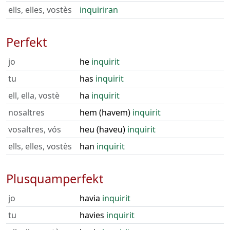
ells, elles, vostès
inquiriran
Perfekt
jo
he
inquirit
tu
has
inquirit
ell, ella, vostè
ha
inquirit
nosaltres
hem (havem)
inquirit
vosaltres, vós
heu (haveu)
inquirit
ells, elles, vostès
han
inquirit
Plusquamperfekt
jo
havia
inquirit
tu
havies
inquirit