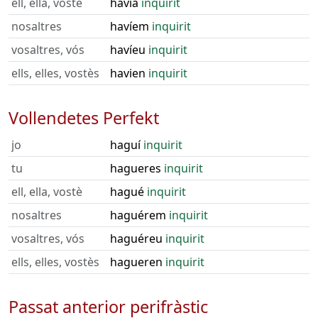
ell, ella, vostè
havia
inquirit
nosaltres
havíem
inquirit
vosaltres, vós
havíeu
inquirit
ells, elles, vostès
havien
inquirit
Vollendetes Perfekt
jo
haguí
inquirit
tu
hagueres
inquirit
ell, ella, vostè
hagué
inquirit
nosaltres
haguérem
inquirit
vosaltres, vós
haguéreu
inquirit
ells, elles, vostès
hagueren
inquirit
Passat anterior perifràstic