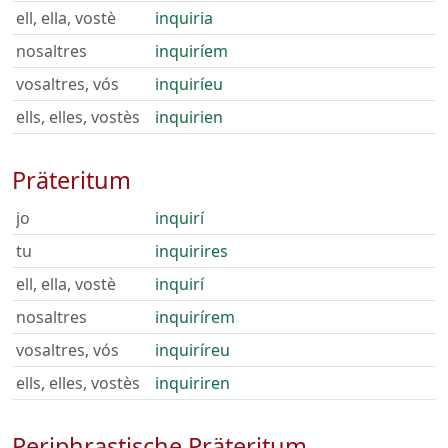
ell, ella, vostè
inquiria
nosaltres
inquiríem
vosaltres, vós
inquiríeu
ells, elles, vostès
inquirien
Präteritum
jo
inquirí
tu
inquirires
ell, ella, vostè
inquirí
nosaltres
inquirírem
vosaltres, vós
inquiríreu
ells, elles, vostès
inquiriren
Periphrastische Präteritum