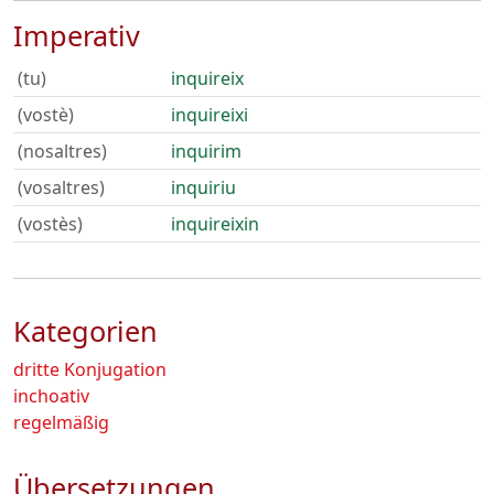
Imperativ
(tu)
inquireix
(vostè)
inquireixi
(nosaltres)
inquirim
(vosaltres)
inquiriu
(vostès)
inquireixin
Kategorien
dritte Konjugation
inchoativ
regelmäßig
Übersetzungen