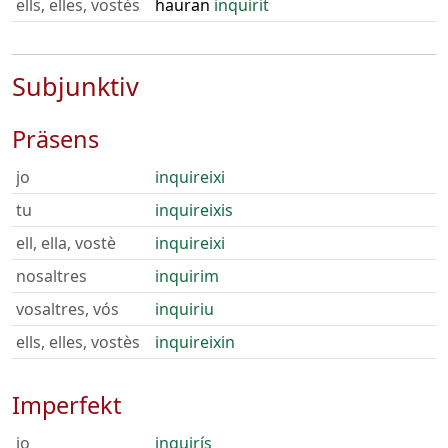
ells, elles, vostès
hauran
inquirit
Subjunktiv
Präsens
jo
inquireixi
tu
inquireixis
ell, ella, vostè
inquireixi
nosaltres
inquirim
vosaltres, vós
inquiriu
ells, elles, vostès
inquireixin
Imperfekt
jo
inquirís