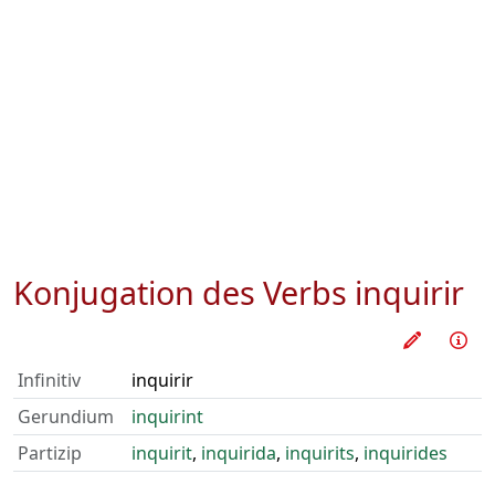
Konjugation des Verbs
inquirir
Verb üb
Inf
Infinitiv
inquirir
Gerundium
inquirint
Partizip
inquirit
,
inquirida
,
inquirits
,
inquirides