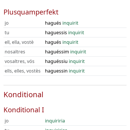
Plusquamperfekt
jo
hagués
inquirit
tu
haguessis
inquirit
ell, ella, vostè
hagués
inquirit
nosaltres
haguéssim
inquirit
vosaltres, vós
haguéssiu
inquirit
ells, elles, vostès
haguessin
inquirit
Konditional
Konditional I
jo
inquiriria