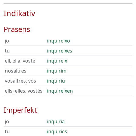
Indikativ
Präsens
jo
inquireixo
tu
inquireixes
ell, ella, vostè
inquireix
nosaltres
inquirim
vosaltres, vós
inquiriu
ells, elles, vostès
inquireixen
Imperfekt
jo
inquiria
tu
inquiries