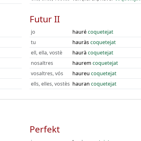
Futur II
jo
hauré
coquetejat
tu
hauràs
coquetejat
ell, ella, vostè
haurà
coquetejat
nosaltres
haurem
coquetejat
vosaltres, vós
haureu
coquetejat
ells, elles, vostès
hauran
coquetejat
Perfekt