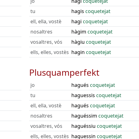
jo
hagi
coquetejat
tu
hagis
coquetejat
ell, ella, vostè
hagi
coquetejat
nosaltres
hàgim
coquetejat
vosaltres, vós
hàgiu
coquetejat
ells, elles, vostès
hagin
coquetejat
Plusquamperfekt
jo
hagués
coquetejat
tu
haguessis
coquetejat
ell, ella, vostè
hagués
coquetejat
nosaltres
haguéssim
coquetejat
vosaltres, vós
haguéssiu
coquetejat
ells, elles, vostès
haguessin
coquetejat