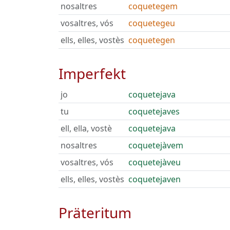
nosaltres
coquetegem
vosaltres, vós
coquetegeu
ells, elles, vostès
coquetegen
Imperfekt
jo
coquetejava
tu
coquetejaves
ell, ella, vostè
coquetejava
nosaltres
coquetejàvem
vosaltres, vós
coquetejàveu
ells, elles, vostès
coquetejaven
Präteritum