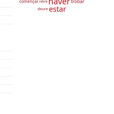
haver
trobar
començar
rebre
estar
deure