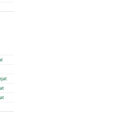
at
jat
at
at