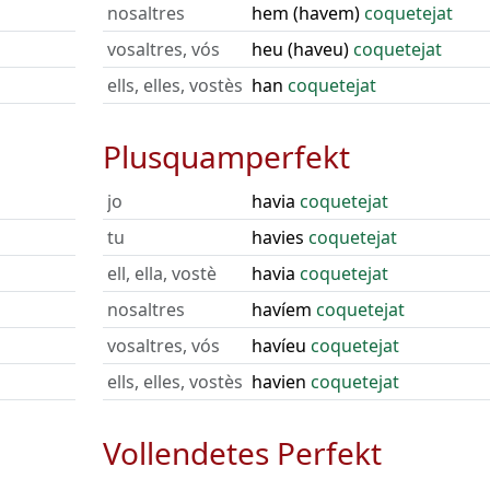
nosaltres
hem (havem)
coquetejat
vosaltres, vós
heu (haveu)
coquetejat
ells, elles, vostès
han
coquetejat
Plusquamperfekt
jo
havia
coquetejat
tu
havies
coquetejat
ell, ella, vostè
havia
coquetejat
nosaltres
havíem
coquetejat
vosaltres, vós
havíeu
coquetejat
ells, elles, vostès
havien
coquetejat
Vollendetes Perfekt