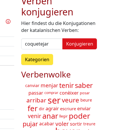
Verben
konjugieren
Verb üben
Info
Hier findest du die Konjugationen
der katalanischen Verben:
Konjugieren
Kategorien
Verbenwolke
saber
tenir
menjar
canviar
conèixer
passar
comprar
posar
ser
veure
arribar
beure
fer
agrair
enviar
dir
escriure
poder
anar
venir
llegir
pujar
voler
acabar
sortir
treure