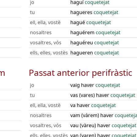
jo
haguí
coquetejat
tu
hagueres
coquetejat
ell, ella, vostè
hagué
coquetejat
nosaltres
haguérem
coquetejat
vosaltres, vós
haguéreu
coquetejat
ells, elles, vostès
hagueren
coquetejat
um
Passat anterior perifràstic
jo
vaig haver
coquetejat
tu
vas (vares) haver
coquetejat
ell, ella, vostè
va haver
coquetejat
nosaltres
vam (vàrem) haver
coqueteja
vosaltres, vós
vau (vàreu) haver
coquetejat
ells, elles, vostès
van (varen) haver
coquetejat