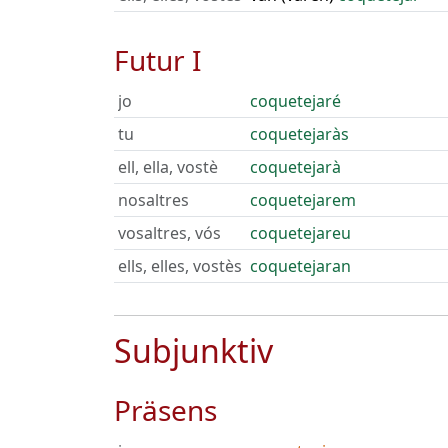
Futur I
jo
coquetejaré
tu
coquetejaràs
ell, ella, vostè
coquetejarà
nosaltres
coquetejarem
vosaltres, vós
coquetejareu
ells, elles, vostès
coquetejaran
Subjunktiv
Präsens