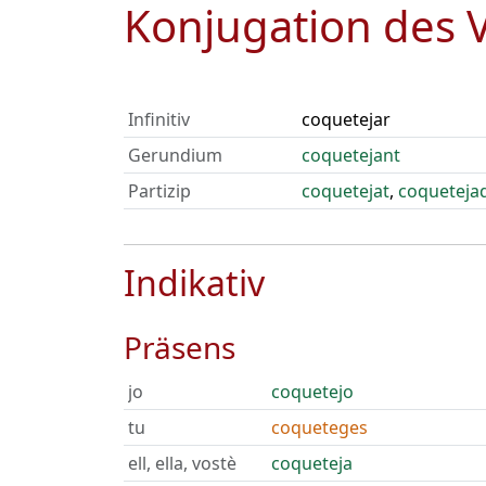
Konjugation des 
Infinitiv
coquetejar
Gerundium
coquetejant
Partizip
coquetejat
,
coqueteja
Indikativ
Präsens
jo
coquetejo
tu
coqueteges
ell, ella, vostè
coqueteja