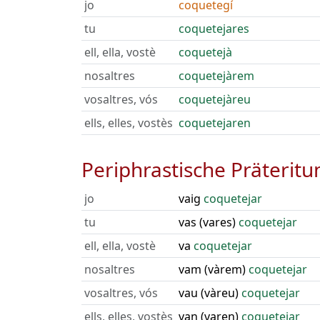
jo
coquetegí
tu
coquetejares
ell, ella, vostè
coquetejà
nosaltres
coquetejàrem
vosaltres, vós
coquetejàreu
ells, elles, vostès
coquetejaren
Periphrastische Präterit
jo
vaig
coquetejar
tu
vas (vares)
coquetejar
ell, ella, vostè
va
coquetejar
nosaltres
vam (vàrem)
coquetejar
vosaltres, vós
vau (vàreu)
coquetejar
ells, elles, vostès
van (varen)
coquetejar