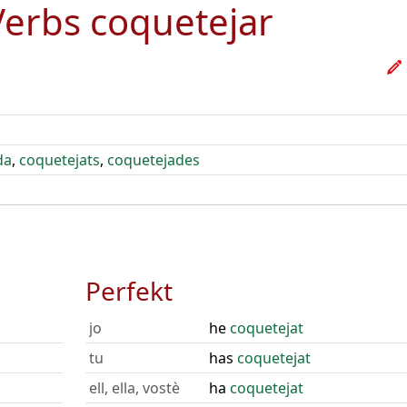
Verbs
coquetejar
da
,
coquetejats
,
coquetejades
Perfekt
jo
he
coquetejat
tu
has
coquetejat
ell, ella, vostè
ha
coquetejat