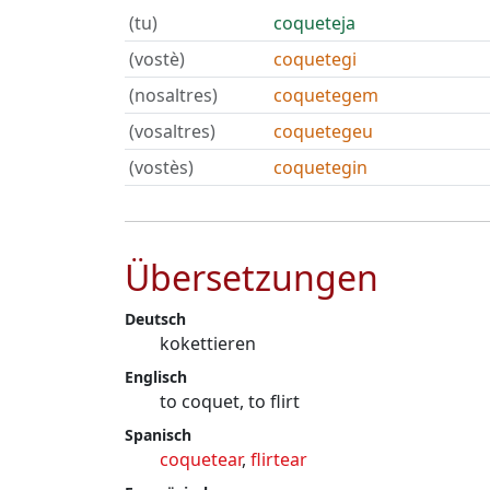
(tu)
coqueteja
(vostè)
coquetegi
(nosaltres)
coquetegem
(vosaltres)
coquetegeu
(vostès)
coquetegin
Übersetzungen
Deutsch
kokettieren
Englisch
to coquet, to flirt
Spanisch
coquetear
,
flirtear