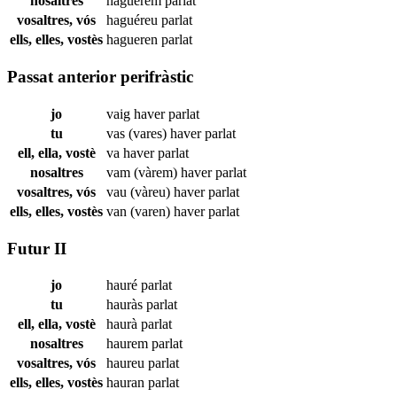
nosaltres
haguérem
parlat
vosaltres, vós
haguéreu
parlat
ells, elles, vostès
hagueren
parlat
Passat anterior perifràstic
jo
vaig haver
parlat
tu
vas (vares) haver
parlat
ell, ella, vostè
va haver
parlat
nosaltres
vam (vàrem) haver
parlat
vosaltres, vós
vau (vàreu) haver
parlat
ells, elles, vostès
van (varen) haver
parlat
Futur II
jo
hauré
parlat
tu
hauràs
parlat
ell, ella, vostè
haurà
parlat
nosaltres
haurem
parlat
vosaltres, vós
haureu
parlat
ells, elles, vostès
hauran
parlat