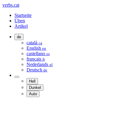
verbs.cat
Startseite
Üben
Artikel
de
català
ca
English
en
castellano
es
français
fr
Nederlands
nl
Deutsch
de
Hell
Dunkel
Auto