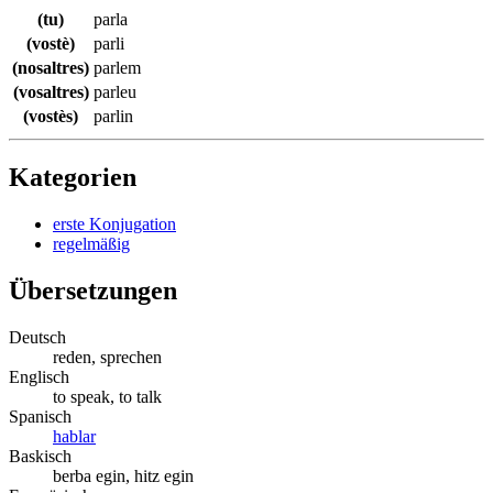
(tu)
parla
(vostè)
parli
(nosaltres)
parlem
(vosaltres)
parleu
(vostès)
parlin
Kategorien
erste Konjugation
regelmäßig
Übersetzungen
Deutsch
reden, sprechen
Englisch
to speak, to talk
Spanisch
hablar
Baskisch
berba egin, hitz egin