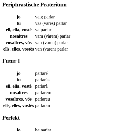
Periphrastische Präteritum
jo
vaig
parlar
tu
vas (vares)
parlar
ell, ella, vostè
va
parlar
nosaltres
vam (vàrem)
parlar
vosaltres, vós
vau (vàreu)
parlar
ells, elles, vostès
van (varen)
parlar
Futur I
jo
parlaré
tu
parlaràs
ell, ella, vostè
parlarà
nosaltres
parlarem
vosaltres, vós
parlareu
ells, elles, vostès
parlaran
Perfekt
jo
he
parlat