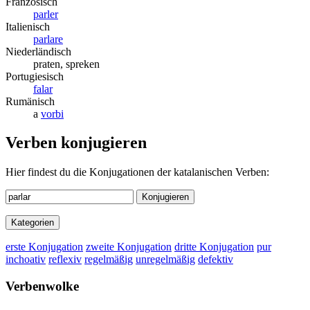
Französisch
parler
Italienisch
parlare
Niederländisch
praten, spreken
Portugiesisch
falar
Rumänisch
a
vorbi
Verben konjugieren
Hier findest du die Konjugationen der katalanischen Verben:
Konjugieren
Kategorien
erste Konjugation
zweite Konjugation
dritte Konjugation
pur
inchoativ
reflexiv
regelmäßig
unregelmäßig
defektiv
Verbenwolke