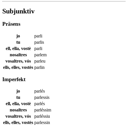
Subjunktiv
Präsens
jo
parli
tu
parlis
ell, ella, vostè
parli
nosaltres
parlem
vosaltres, vós
parleu
ells, elles, vostès
parlin
Imperfekt
jo
parlés
tu
parlessis
ell, ella, vostè
parlés
nosaltres
parléssim
vosaltres, vós
parléssiu
ells, elles, vostès
parlessin