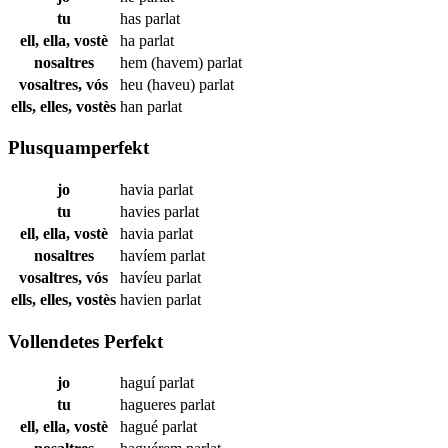
tu
has
parlat
ell, ella, vostè
ha
parlat
nosaltres
hem (havem)
parlat
vosaltres, vós
heu (haveu)
parlat
ells, elles, vostès
han
parlat
Plusquamperfekt
jo
havia
parlat
tu
havies
parlat
ell, ella, vostè
havia
parlat
nosaltres
havíem
parlat
vosaltres, vós
havíeu
parlat
ells, elles, vostès
havien
parlat
Vollendetes Perfekt
jo
haguí
parlat
tu
hagueres
parlat
ell, ella, vostè
hagué
parlat