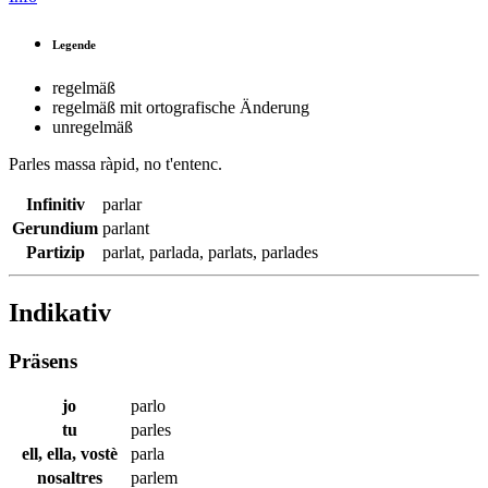
Legende
regelmäß
regelmäß mit ortografische Änderung
unregelmäß
Parles
massa ràpid, no t'entenc.
Infinitiv
parlar
Gerundium
parlant
Partizip
parlat
,
parlada
,
parlats
,
parlades
Indikativ
Präsens
jo
parlo
tu
parles
ell, ella, vostè
parla
nosaltres
parlem