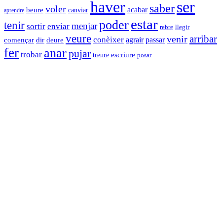
haver
ser
saber
voler
acabar
beure
canviar
aprendre
estar
poder
tenir
menjar
sortir
enviar
rebre
llegir
veure
arribar
venir
conèixer
agrair
començar
dir
passar
deure
fer
anar
pujar
trobar
escriure
treure
posar