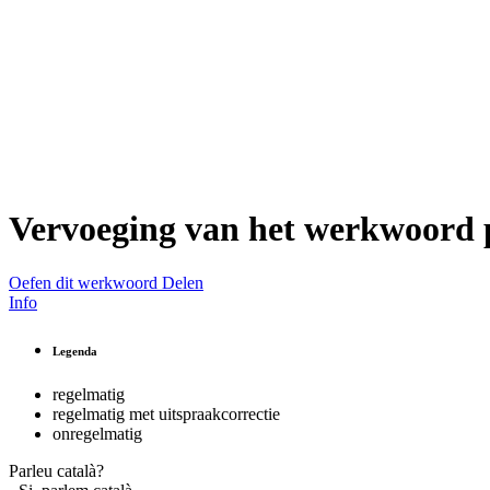
Vervoeging van het werkwoord
Oefen dit werkwoord
Delen
Info
Legenda
regelmatig
regelmatig met uitspraakcorrectie
onregelmatig
Parleu català?