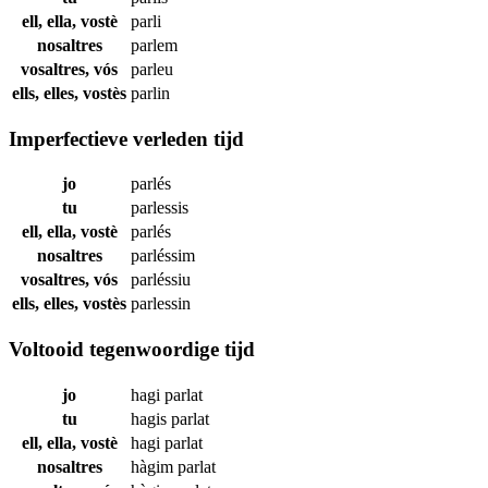
ell, ella, vostè
parli
nosaltres
parlem
vosaltres, vós
parleu
ells, elles, vostès
parlin
Imperfectieve verleden tijd
jo
parlés
tu
parlessis
ell, ella, vostè
parlés
nosaltres
parléssim
vosaltres, vós
parléssiu
ells, elles, vostès
parlessin
Voltooid tegenwoordige tijd
jo
hagi
parlat
tu
hagis
parlat
ell, ella, vostè
hagi
parlat
nosaltres
hàgim
parlat