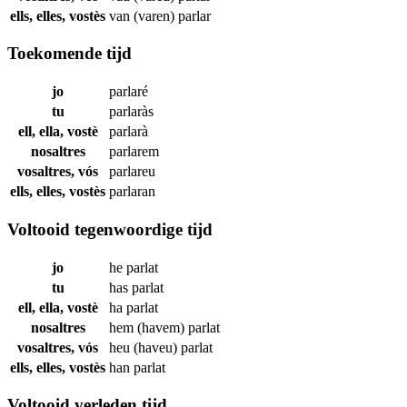
ells, elles, vostès
van (varen)
parlar
Toekomende tijd
jo
parlaré
tu
parlaràs
ell, ella, vostè
parlarà
nosaltres
parlarem
vosaltres, vós
parlareu
ells, elles, vostès
parlaran
Voltooid tegenwoordige tijd
jo
he
parlat
tu
has
parlat
ell, ella, vostè
ha
parlat
nosaltres
hem (havem)
parlat
vosaltres, vós
heu (haveu)
parlat
ells, elles, vostès
han
parlat
Voltooid verleden tijd