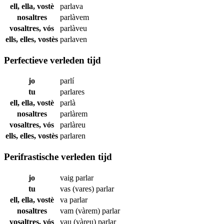
ell, ella, vostè
parlava
nosaltres
parlàvem
vosaltres, vós
parlàveu
ells, elles, vostès
parlaven
Perfectieve verleden tijd
jo
parlí
tu
parlares
ell, ella, vostè
parlà
nosaltres
parlàrem
vosaltres, vós
parlàreu
ells, elles, vostès
parlaren
Perifrastische verleden tijd
jo
vaig
parlar
tu
vas (vares)
parlar
ell, ella, vostè
va
parlar
nosaltres
vam (vàrem)
parlar
vosaltres, vós
vau (vàreu)
parlar