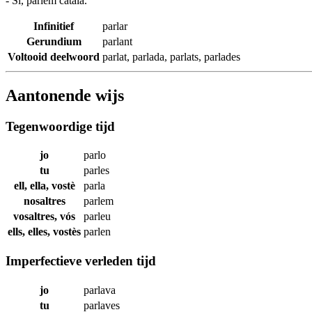
- Si,
parlem
català.
Infinitief
parlar
Gerundium
parlant
Voltooid deelwoord
parlat
,
parlada
,
parlats
,
parlades
Aantonende wijs
Tegenwoordige tijd
jo
parlo
tu
parles
ell, ella, vostè
parla
nosaltres
parlem
vosaltres, vós
parleu
ells, elles, vostès
parlen
Imperfectieve verleden tijd
jo
parlava
tu
parlaves