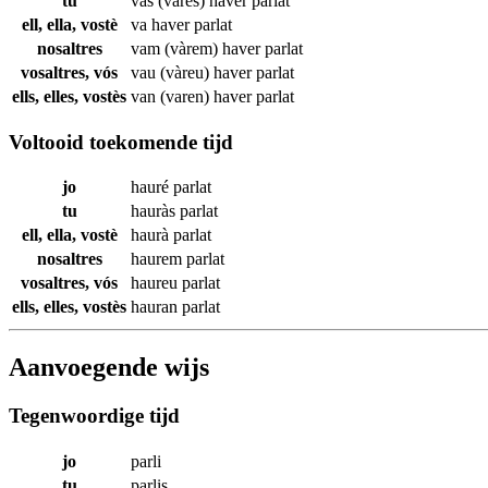
tu
vas (vares) haver
parlat
ell, ella, vostè
va haver
parlat
nosaltres
vam (vàrem) haver
parlat
vosaltres, vós
vau (vàreu) haver
parlat
ells, elles, vostès
van (varen) haver
parlat
Voltooid toekomende tijd
jo
hauré
parlat
tu
hauràs
parlat
ell, ella, vostè
haurà
parlat
nosaltres
haurem
parlat
vosaltres, vós
haureu
parlat
ells, elles, vostès
hauran
parlat
Aanvoegende wijs
Tegenwoordige tijd
jo
parli
tu
parlis