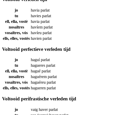
jo
havia
parlat
tu
havies
parlat
ell, ella, vostè
havia
parlat
nosaltres
havíem
parlat
vosaltres, vós
havíeu
parlat
ells, elles, vostès
havien
parlat
Voltooid perfectieve verleden tijd
jo
haguí
parlat
tu
hagueres
parlat
ell, ella, vostè
hagué
parlat
nosaltres
haguérem
parlat
vosaltres, vós
haguéreu
parlat
ells, elles, vostès
hagueren
parlat
Voltooid perifrastische verleden tijd
jo
vaig haver
parlat