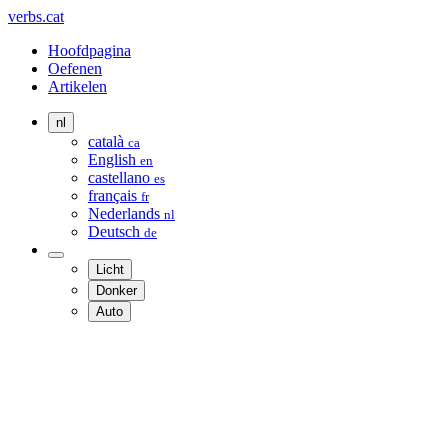
verbs.cat
Hoofdpagina
Oefenen
Artikelen
nl
català
ca
English
en
castellano
es
français
fr
Nederlands
nl
Deutsch
de
Licht
Donker
Auto