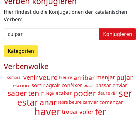
Verben konjugieren
Hier findest du die Konjugationen der katalanischen
Verben:
Konjugieren
Kategorien
Verbenwolke
veure
pujar
arribar
venir
menjar
treure
comprar
agrair
conèixer
enviar
sortir
passar
escriure
posar
ser
poder
saber
tenir
acabar
deure
dir
llegir
estar
anar
començar
beure
canviar
rebre
haver
fer
voler
trobar