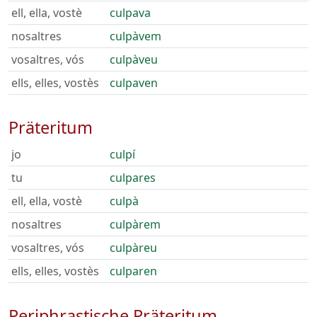
ell, ella, vostè
culpava
nosaltres
culpàvem
vosaltres, vós
culpàveu
ells, elles, vostès
culpaven
Präteritum
jo
culpí
tu
culpares
ell, ella, vostè
culpà
nosaltres
culpàrem
vosaltres, vós
culpàreu
ells, elles, vostès
culparen
Periphrastische Präteritum