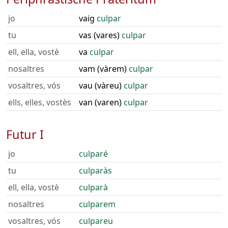
jo
vaig
culpar
tu
vas (vares)
culpar
ell, ella, vostè
va
culpar
nosaltres
vam (vàrem)
culpar
vosaltres, vós
vau (vàreu)
culpar
ells, elles, vostès
van (varen)
culpar
Futur I
jo
culparé
tu
culparàs
ell, ella, vostè
culparà
nosaltres
culparem
vosaltres, vós
culpareu