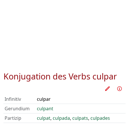
Konjugation des Verbs
culpar
Verb üb
Inf
Infinitiv
culpar
Gerundium
culpant
Partizip
culpat
,
culpada
,
culpats
,
culpades