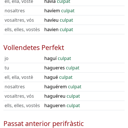
ell, ella, vostè
havia
culpat
nosaltres
havíem
culpat
vosaltres, vós
havíeu
culpat
ells, elles, vostès
havien
culpat
Vollendetes Perfekt
jo
haguí
culpat
tu
hagueres
culpat
ell, ella, vostè
hagué
culpat
nosaltres
haguérem
culpat
vosaltres, vós
haguéreu
culpat
ells, elles, vostès
hagueren
culpat
Passat anterior perifràstic