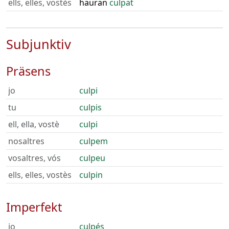
ells, elles, vostès
hauran
culpat
Subjunktiv
Präsens
jo
culpi
tu
culpis
ell, ella, vostè
culpi
nosaltres
culpem
vosaltres, vós
culpeu
ells, elles, vostès
culpin
Imperfekt
jo
culpés