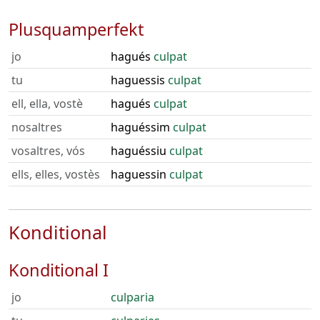
Plusquamperfekt
jo
hagués
culpat
tu
haguessis
culpat
ell, ella, vostè
hagués
culpat
nosaltres
haguéssim
culpat
vosaltres, vós
haguéssiu
culpat
ells, elles, vostès
haguessin
culpat
Konditional
Konditional I
jo
culparia