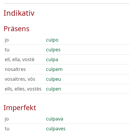
Indikativ
Präsens
jo
culpo
tu
culpes
ell, ella, vostè
culpa
nosaltres
culpem
vosaltres, vós
culpeu
ells, elles, vostès
culpen
Imperfekt
jo
culpava
tu
culpaves