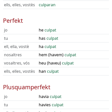
ells, elles, vostès
culparan
Perfekt
jo
he
culpat
tu
has
culpat
ell, ella, vostè
ha
culpat
nosaltres
hem (havem)
culpat
vosaltres, vós
heu (haveu)
culpat
ells, elles, vostès
han
culpat
Plusquamperfekt
jo
havia
culpat
tu
havies
culpat