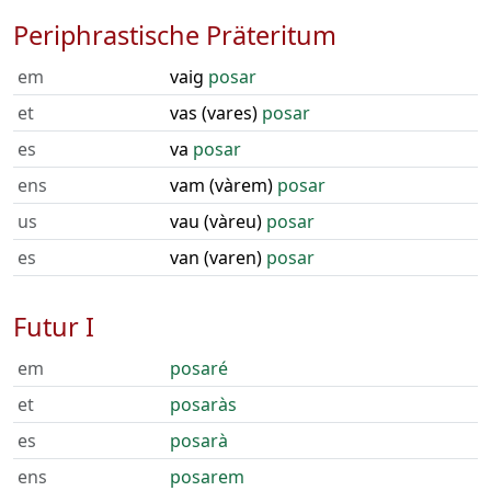
Periphrastische Präteritum
em
vaig
posar
et
vas (vares)
posar
es
va
posar
ens
vam (vàrem)
posar
us
vau (vàreu)
posar
es
van (varen)
posar
Futur I
em
posaré
et
posaràs
es
posarà
ens
posarem