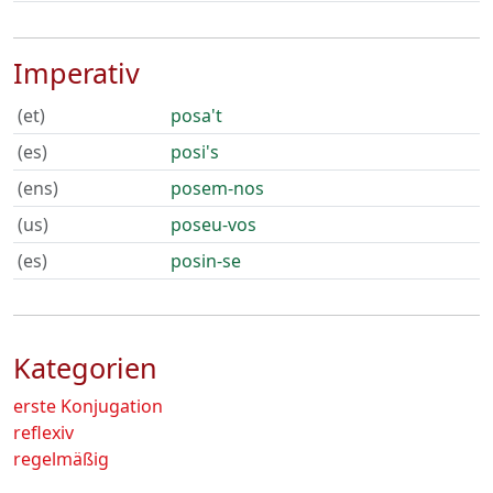
Imperativ
(et)
posa't
(es)
posi's
(ens)
posem-nos
(us)
poseu-vos
(es)
posin-se
Kategorien
erste Konjugation
reflexiv
regelmäßig