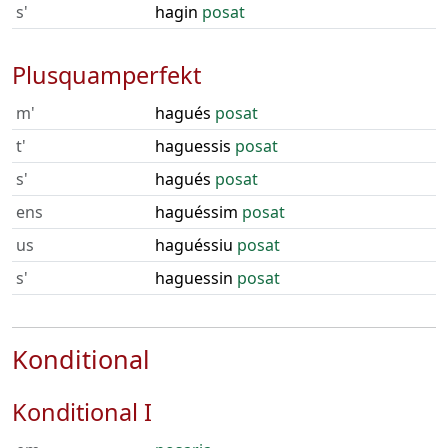
s'
hagin
posat
Plusquamperfekt
m'
hagués
posat
t'
haguessis
posat
s'
hagués
posat
ens
haguéssim
posat
us
haguéssiu
posat
s'
haguessin
posat
Konditional
Konditional I