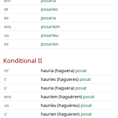
em
posaria
et
posaries
es
posaria
ens
posaríem
us
posaríeu
es
posarien
Konditional II
m'
hauria (haguera)
posat
t'
hauries (hagueres)
posat
s'
hauria (haguera)
posat
ens
hauríem (haguérem)
posat
us
hauríeu (haguéreu)
posat
s'
haurien (hagueren)
posat