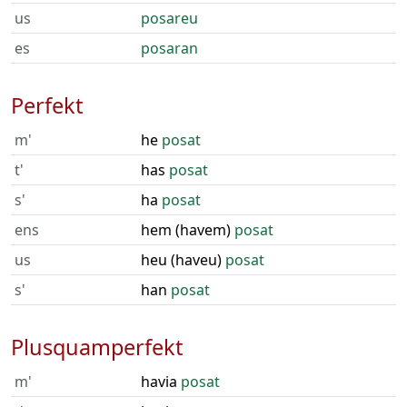
us
posareu
es
posaran
Perfekt
m'
he
posat
t'
has
posat
s'
ha
posat
ens
hem (havem)
posat
us
heu (haveu)
posat
s'
han
posat
Plusquamperfekt
m'
havia
posat