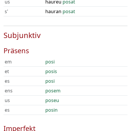
us
haureu
posat
s'
hauran
posat
Subjunktiv
Präsens
em
posi
et
posis
es
posi
ens
posem
us
poseu
es
posin
Imperfekt