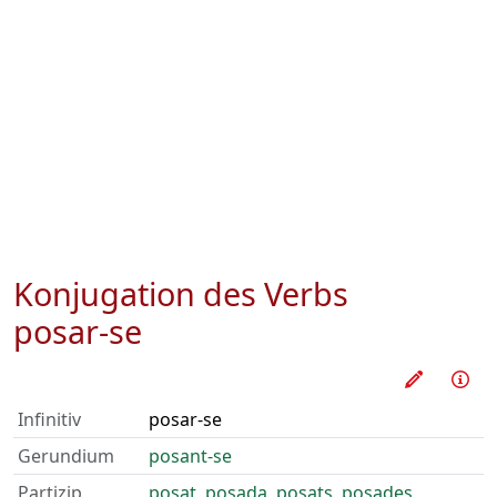
Konjugation des Verbs
posar-se
Verb üb
Inf
Infinitiv
posar-se
Gerundium
posant-se
Partizip
posat
,
posada
,
posats
,
posades