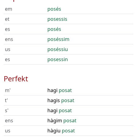
em
posés
et
posessis
es
posés
ens
poséssim
us
poséssiu
es
posessin
Perfekt
m'
hagi
posat
t'
hagis
posat
s'
hagi
posat
ens
hàgim
posat
us
hàgiu
posat