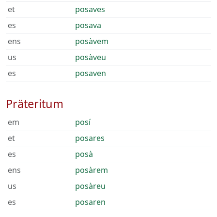
et
posaves
es
posava
ens
posàvem
us
posàveu
es
posaven
Präteritum
em
posí
et
posares
es
posà
ens
posàrem
us
posàreu
es
posaren