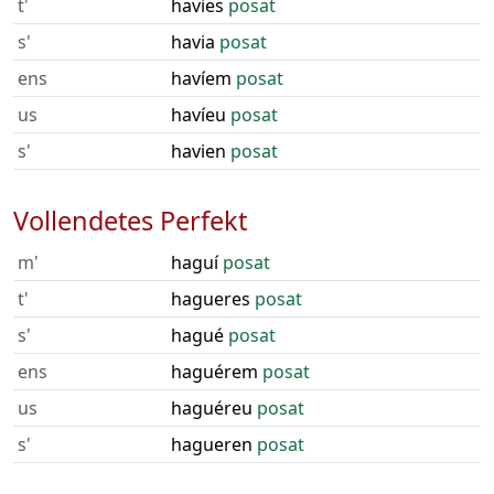
t'
havies
posat
s'
havia
posat
ens
havíem
posat
us
havíeu
posat
s'
havien
posat
Vollendetes Perfekt
m'
haguí
posat
t'
hagueres
posat
s'
hagué
posat
ens
haguérem
posat
us
haguéreu
posat
s'
hagueren
posat