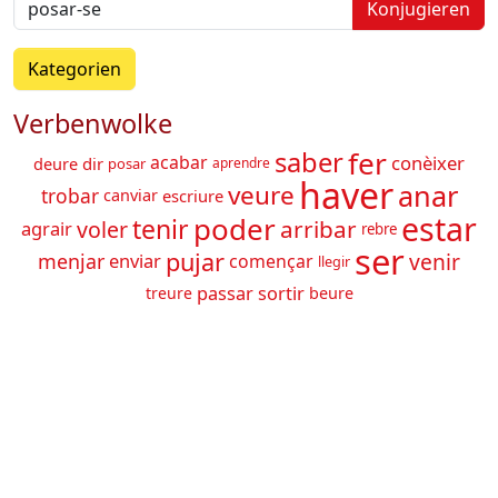
Konjugieren
Kategorien
Verbenwolke
fer
saber
conèixer
acabar
deure
dir
posar
aprendre
haver
anar
veure
trobar
canviar
escriure
estar
poder
tenir
arribar
voler
agrair
rebre
ser
pujar
venir
menjar
enviar
començar
llegir
passar
sortir
treure
beure