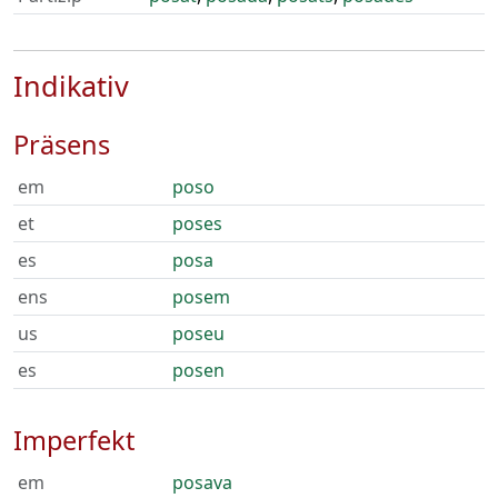
Indikativ
Präsens
em
poso
et
poses
es
posa
ens
posem
us
poseu
es
posen
Imperfekt
em
posava