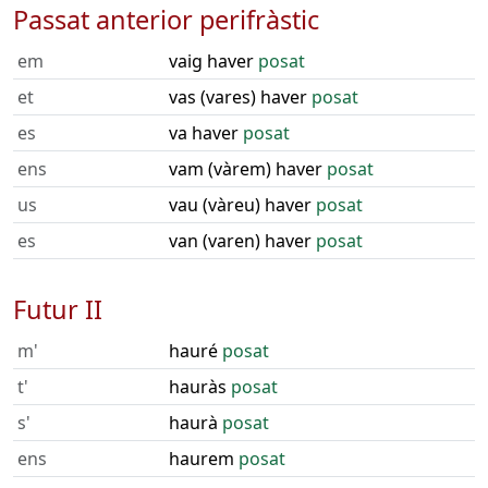
Passat anterior perifràstic
em
vaig haver
posat
et
vas (vares) haver
posat
es
va haver
posat
ens
vam (vàrem) haver
posat
us
vau (vàreu) haver
posat
es
van (varen) haver
posat
Futur II
m'
hauré
posat
t'
hauràs
posat
s'
haurà
posat
ens
haurem
posat