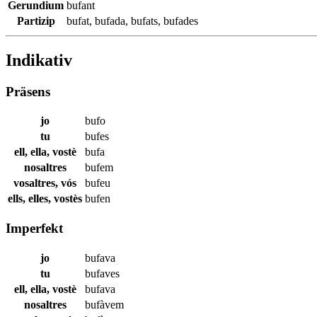
Gerundium
bufant
Partizip
bufat
,
bufada
,
bufats
,
bufades
Indikativ
Präsens
jo
bufo
tu
bufes
ell, ella, vostè
bufa
nosaltres
bufem
vosaltres, vós
bufeu
ells, elles, vostès
bufen
Imperfekt
jo
bufava
tu
bufaves
ell, ella, vostè
bufava
nosaltres
bufàvem