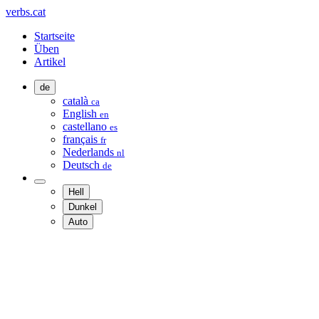
verbs.cat
Startseite
Üben
Artikel
de
català
ca
English
en
castellano
es
français
fr
Nederlands
nl
Deutsch
de
Hell
Dunkel
Auto