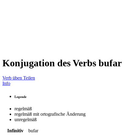
Konjugation des Verbs
bufar
Verb üben
Teilen
Info
Legende
regelmäß
regelmäß mit ortografische Änderung
unregelmäß
Infinitiv
bufar