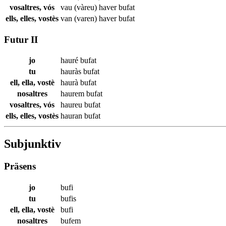
vosaltres, vós
vau (vàreu) haver
bufat
ells, elles, vostès
van (varen) haver
bufat
Futur II
jo
hauré
bufat
tu
hauràs
bufat
ell, ella, vostè
haurà
bufat
nosaltres
haurem
bufat
vosaltres, vós
haureu
bufat
ells, elles, vostès
hauran
bufat
Subjunktiv
Präsens
jo
bufi
tu
bufis
ell, ella, vostè
bufi
nosaltres
bufem