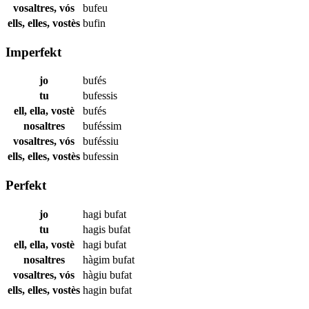
vosaltres, vós
bufeu
ells, elles, vostès
bufin
Imperfekt
jo
bufés
tu
bufessis
ell, ella, vostè
bufés
nosaltres
buféssim
vosaltres, vós
buféssiu
ells, elles, vostès
bufessin
Perfekt
jo
hagi
bufat
tu
hagis
bufat
ell, ella, vostè
hagi
bufat
nosaltres
hàgim
bufat
vosaltres, vós
hàgiu
bufat
ells, elles, vostès
hagin
bufat