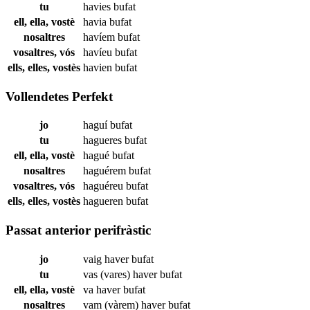
tu
havies
bufat
ell, ella, vostè
havia
bufat
nosaltres
havíem
bufat
vosaltres, vós
havíeu
bufat
ells, elles, vostès
havien
bufat
Vollendetes Perfekt
jo
haguí
bufat
tu
hagueres
bufat
ell, ella, vostè
hagué
bufat
nosaltres
haguérem
bufat
vosaltres, vós
haguéreu
bufat
ells, elles, vostès
hagueren
bufat
Passat anterior perifràstic
jo
vaig haver
bufat
tu
vas (vares) haver
bufat
ell, ella, vostè
va haver
bufat
nosaltres
vam (vàrem) haver
bufat