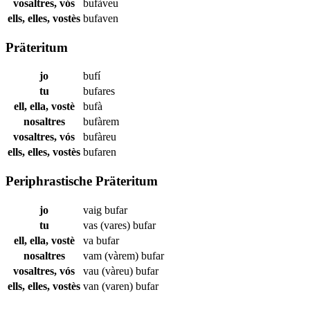
vosaltres, vós
bufàveu
ells, elles, vostès
bufaven
Präteritum
jo
bufí
tu
bufares
ell, ella, vostè
bufà
nosaltres
bufàrem
vosaltres, vós
bufàreu
ells, elles, vostès
bufaren
Periphrastische Präteritum
jo
vaig
bufar
tu
vas (vares)
bufar
ell, ella, vostè
va
bufar
nosaltres
vam (vàrem)
bufar
vosaltres, vós
vau (vàreu)
bufar
ells, elles, vostès
van (varen)
bufar