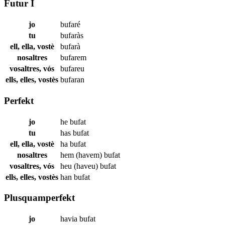
Futur I
jo
bufaré
tu
bufaràs
ell, ella, vostè
bufarà
nosaltres
bufarem
vosaltres, vós
bufareu
ells, elles, vostès
bufaran
Perfekt
jo
he
bufat
tu
has
bufat
ell, ella, vostè
ha
bufat
nosaltres
hem (havem)
bufat
vosaltres, vós
heu (haveu)
bufat
ells, elles, vostès
han
bufat
Plusquamperfekt
jo
havia
bufat