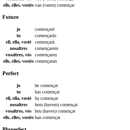
ells, elles, vostès
van (varen)
començar
Future
jo
començaré
tu
començaràs
ell, ella, vostè
començarà
nosaltres
començarem
vosaltres, vós
començareu
ells, elles, vostès
començaran
Perfect
jo
he
començat
tu
has
començat
ell, ella, vostè
ha
començat
nosaltres
hem (havem)
començat
vosaltres, vós
heu (haveu)
començat
ells, elles, vostès
han
començat
Pluperfect