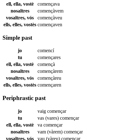
ell, ella, vostè
començava
nosaltres
començàvem
vosaltres, vós
començàveu
ells, elles, vostès
començaven
Simple past
jo
comencí
tu
començares
ell, ella, vostè
començà
nosaltres
començàrem
vosaltres, vós
començàreu
ells, elles, vostès
començaren
Periphrastic past
jo
vaig
començar
tu
vas (vares)
començar
ell, ella, vostè
va
començar
nosaltres
vam (vàrem)
començar
vosaltres, vós
vau (vàreu)
començar