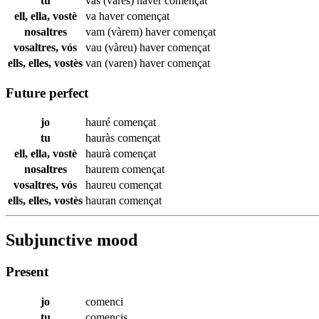
tu
vas (vares) haver
començat
ell, ella, vostè
va haver
començat
nosaltres
vam (vàrem) haver
començat
vosaltres, vós
vau (vàreu) haver
començat
ells, elles, vostès
van (varen) haver
començat
Future perfect
jo
hauré
començat
tu
hauràs
començat
ell, ella, vostè
haurà
començat
nosaltres
haurem
començat
vosaltres, vós
haureu
començat
ells, elles, vostès
hauran
començat
Subjunctive mood
Present
jo
comenci
tu
comencis