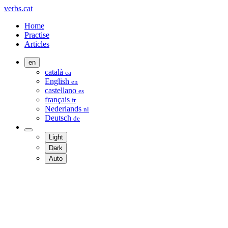
verbs.cat
Home
Practise
Articles
en
català
ca
English
en
castellano
es
français
fr
Nederlands
nl
Deutsch
de
Light
Dark
Auto