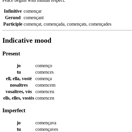
Peace begins with mutual respect.
Infinitive
començar
Gerund
començant
Participle
començat
,
començada
,
començats
,
començades
Indicative mood
Present
jo
començo
tu
comences
ell, ella, vostè
comença
nosaltres
comencem
vosaltres, vós
comenceu
ells, elles, vostès
comencen
Imperfect
jo
començava
tu
començaves