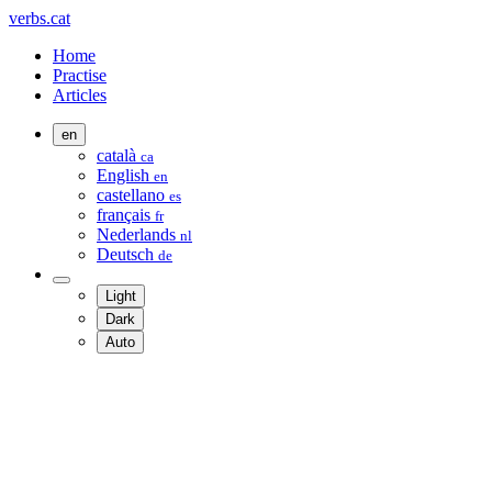
verbs.cat
Home
Practise
Articles
en
català
ca
English
en
castellano
es
français
fr
Nederlands
nl
Deutsch
de
Light
Dark
Auto