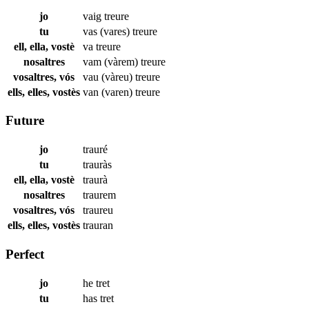
jo
vaig
treure
tu
vas (vares)
treure
ell, ella, vostè
va
treure
nosaltres
vam (vàrem)
treure
vosaltres, vós
vau (vàreu)
treure
ells, elles, vostès
van (varen)
treure
Future
jo
trauré
tu
trauràs
ell, ella, vostè
traurà
nosaltres
traurem
vosaltres, vós
traureu
ells, elles, vostès
trauran
Perfect
jo
he
tret
tu
has
tret