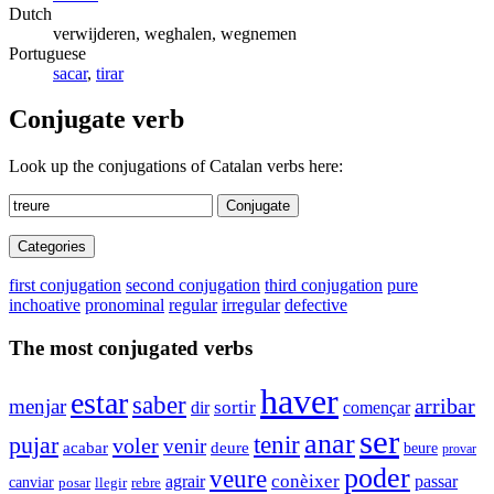
Dutch
verwijderen, weghalen, wegnemen
Portuguese
sacar
,
tirar
Conjugate verb
Look up the conjugations of Catalan verbs here:
Conjugate
Categories
first conjugation
second conjugation
third conjugation
pure
inchoative
pronominal
regular
irregular
defective
The most conjugated verbs
haver
estar
saber
arribar
menjar
sortir
dir
començar
ser
anar
tenir
pujar
voler
venir
acabar
deure
beure
provar
poder
veure
conèixer
agrair
passar
canviar
posar
llegir
rebre