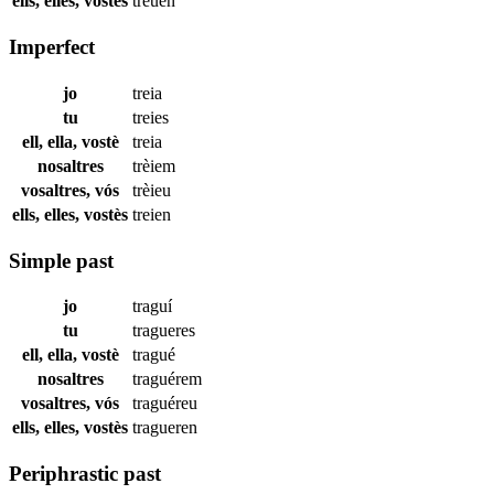
ells, elles, vostès
treuen
Imperfect
jo
treia
tu
treies
ell, ella, vostè
treia
nosaltres
trèiem
vosaltres, vós
trèieu
ells, elles, vostès
treien
Simple past
jo
traguí
tu
tragueres
ell, ella, vostè
tragué
nosaltres
traguérem
vosaltres, vós
traguéreu
ells, elles, vostès
tragueren
Periphrastic past