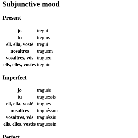
Subjunctive mood
Present
jo
tregui
tu
treguis
ell, ella, vostè
tregui
nosaltres
traguem
vosaltres, vós
tragueu
ells, elles, vostès
treguin
Imperfect
jo
tragués
tu
traguessis
ell, ella, vostè
tragués
nosaltres
traguéssim
vosaltres, vós
traguéssiu
ells, elles, vostès
traguessin
Perfect