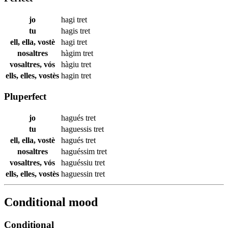
jo
hagi
tret
tu
hagis
tret
ell, ella, vostè
hagi
tret
nosaltres
hàgim
tret
vosaltres, vós
hàgiu
tret
ells, elles, vostès
hagin
tret
Pluperfect
jo
hagués
tret
tu
haguessis
tret
ell, ella, vostè
hagués
tret
nosaltres
haguéssim
tret
vosaltres, vós
haguéssiu
tret
ells, elles, vostès
haguessin
tret
Conditional mood
Conditional