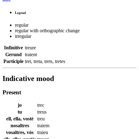
Legend
regular
regular with orthographic change
irregular
Infinitive
treure
Gerund
traient
Participle
tret
,
treta
,
trets
,
tretes
Indicative mood
Present
jo
trec
tu
treus
ell, ella, vostè
treu
nosaltres
traiem
vosaltres, vós
traieu