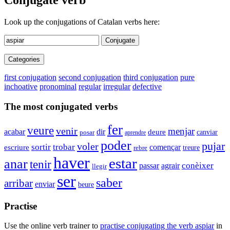
Conjugate verb
Look up the conjugations of Catalan verbs here:
Conjugate
Categories
first conjugation
second conjugation
third conjugation
pure
inchoative
pronominal
regular
irregular
defective
The most conjugated verbs
fer
veure
venir
menjar
acabar
dir
deure
canviar
posar
aprendre
poder
pujar
voler
trobar
sortir
començar
escriure
rebre
treure
haver
estar
anar
tenir
agrair
conèixer
passar
llegir
ser
saber
arribar
enviar
beure
Practise
Use the online verb trainer to
practise conjugating the verb
aspiar
in