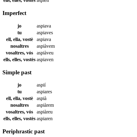
ells, elles, vostès
aspien
Imperfect
jo
aspiava
tu
aspiaves
ell, ella, vostè
aspiava
nosaltres
aspiàvem
vosaltres, vós
aspiàveu
ells, elles, vostès
aspiaven
Simple past
jo
aspií
tu
aspiares
ell, ella, vostè
aspià
nosaltres
aspiàrem
vosaltres, vós
aspiàreu
ells, elles, vostès
aspiaren
Periphrastic past