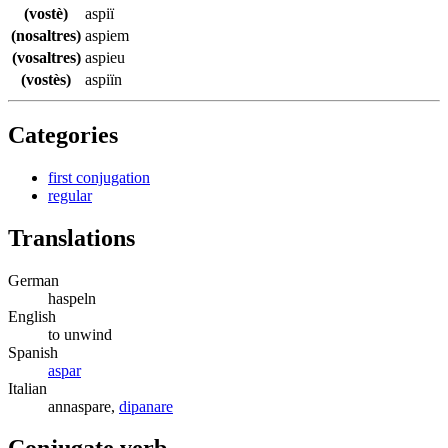
(vostè)
aspiï
(nosaltres)
aspiem
(vosaltres)
aspieu
(vostès)
aspiïn
Categories
first conjugation
regular
Translations
German
haspeln
English
to unwind
Spanish
aspar
Italian
annaspare,
dipanare