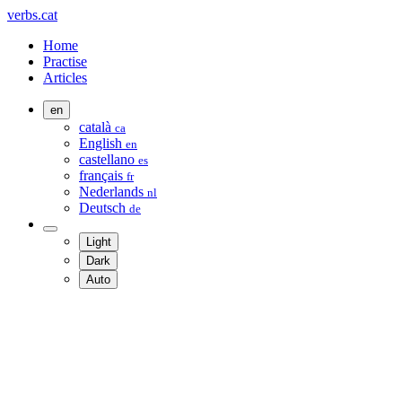
verbs.cat
Home
Practise
Articles
en
català
ca
English
en
castellano
es
français
fr
Nederlands
nl
Deutsch
de
Light
Dark
Auto