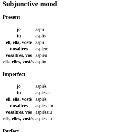
Subjunctive mood
Present
jo
aspiï
tu
aspiïs
ell, ella, vostè
aspiï
nosaltres
aspiem
vosaltres, vós
aspieu
ells, elles, vostès
aspiïn
Imperfect
jo
aspiés
tu
aspiessis
ell, ella, vostè
aspiés
nosaltres
aspiéssim
vosaltres, vós
aspiéssiu
ells, elles, vostès
aspiessin
Perfect