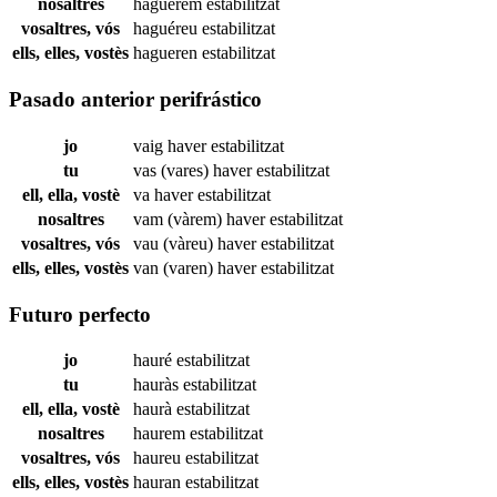
nosaltres
haguérem
estabilitzat
vosaltres, vós
haguéreu
estabilitzat
ells, elles, vostès
hagueren
estabilitzat
Pasado anterior perifrástico
jo
vaig haver
estabilitzat
tu
vas (vares) haver
estabilitzat
ell, ella, vostè
va haver
estabilitzat
nosaltres
vam (vàrem) haver
estabilitzat
vosaltres, vós
vau (vàreu) haver
estabilitzat
ells, elles, vostès
van (varen) haver
estabilitzat
Futuro perfecto
jo
hauré
estabilitzat
tu
hauràs
estabilitzat
ell, ella, vostè
haurà
estabilitzat
nosaltres
haurem
estabilitzat
vosaltres, vós
haureu
estabilitzat
ells, elles, vostès
hauran
estabilitzat