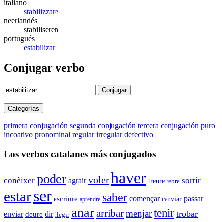
italiano
stabilizzare
neerlandés
stabiliseren
portugués
estabilizar
Conjugar verbo
Conjugar
Categorías
primera conjugación
segunda conjugación
tercera conjugación
puro
incoativo
pronominal
regular
irregular
defectivo
Los verbos catalanes más conjugados
haver
poder
voler
conèixer
sortir
agrair
treure
rebre
ser
estar
saber
començar
passar
escriure
canviar
aprendre
anar
tenir
arribar
menjar
trobar
enviar
dir
deure
llegir