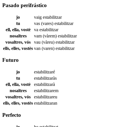
Pasado perifrástico
jo
vaig
estabilitzar
tu
vas (vares)
estabilitzar
ell, ella, vostè
va
estabilitzar
nosaltres
vam (vàrem)
estabilitzar
vosaltres, vós
vau (vàreu)
estabilitzar
ells, elles, vostès
van (varen)
estabilitzar
Futuro
jo
estabilitzaré
tu
estabilitzaràs
ell, ella, vostè
estabilitzarà
nosaltres
estabilitzarem
vosaltres, vós
estabilitzareu
ells, elles, vostès
estabilitzaran
Perfecto
jo
he
estabilitzat