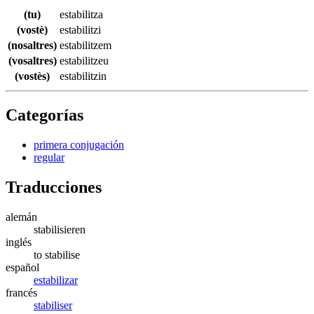
(tu)
estabilitza
(vostè)
estabilitzi
(nosaltres)
estabilitzem
(vosaltres)
estabilitzeu
(vostès)
estabilitzin
Categorías
primera conjugación
regular
Traducciones
alemán
stabilisieren
inglés
to stabilise
español
estabilizar
francés
stabiliser