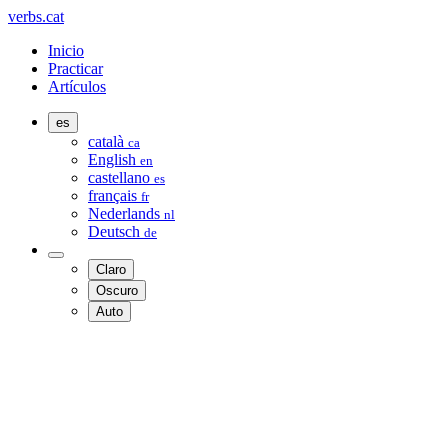
verbs.cat
Inicio
Practicar
Artículos
es
català
ca
English
en
castellano
es
français
fr
Nederlands
nl
Deutsch
de
Claro
Oscuro
Auto