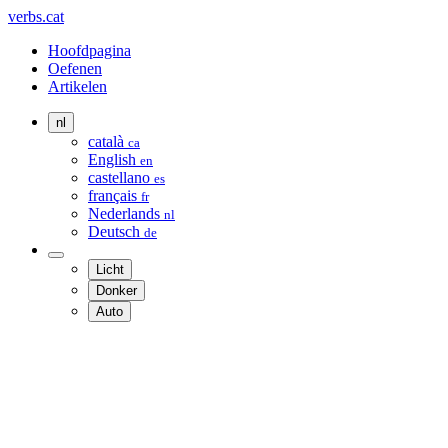
verbs.cat
Hoofdpagina
Oefenen
Artikelen
nl
català
ca
English
en
castellano
es
français
fr
Nederlands
nl
Deutsch
de
Licht
Donker
Auto