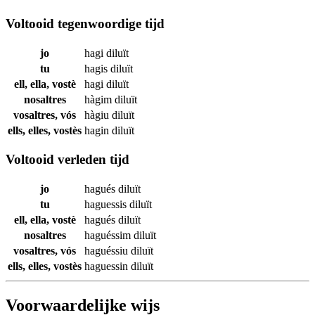
Voltooid tegenwoordige tijd
jo
hagi
diluït
tu
hagis
diluït
ell, ella, vostè
hagi
diluït
nosaltres
hàgim
diluït
vosaltres, vós
hàgiu
diluït
ells, elles, vostès
hagin
diluït
Voltooid verleden tijd
jo
hagués
diluït
tu
haguessis
diluït
ell, ella, vostè
hagués
diluït
nosaltres
haguéssim
diluït
vosaltres, vós
haguéssiu
diluït
ells, elles, vostès
haguessin
diluït
Voorwaardelijke wijs