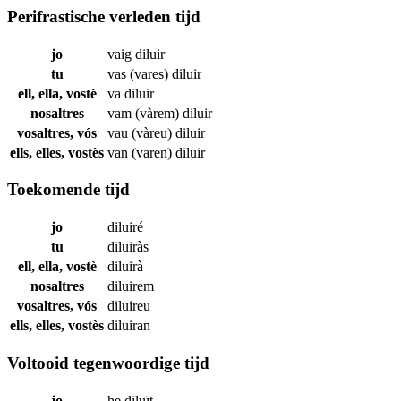
Perifrastische verleden tijd
jo
vaig
diluir
tu
vas (vares)
diluir
ell, ella, vostè
va
diluir
nosaltres
vam (vàrem)
diluir
vosaltres, vós
vau (vàreu)
diluir
ells, elles, vostès
van (varen)
diluir
Toekomende tijd
jo
diluiré
tu
diluiràs
ell, ella, vostè
diluirà
nosaltres
diluirem
vosaltres, vós
diluireu
ells, elles, vostès
diluiran
Voltooid tegenwoordige tijd
jo
he
diluït