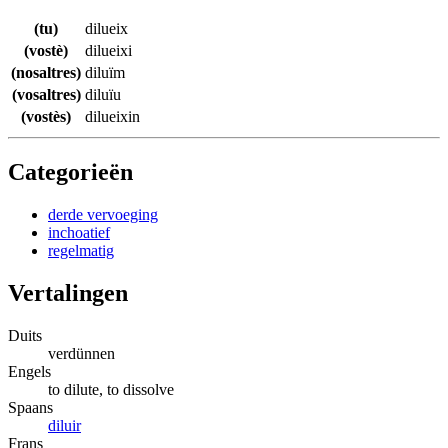
(tu)
dilueix
(vostè)
dilueixi
(nosaltres)
diluïm
(vosaltres)
diluïu
(vostès)
dilueixin
Categorieën
derde vervoeging
inchoatief
regelmatig
Vertalingen
Duits
verdünnen
Engels
to dilute, to dissolve
Spaans
diluir
Frans