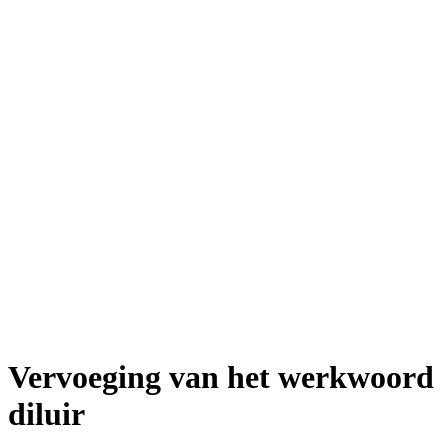
Vervoeging van het werkwoord
diluir