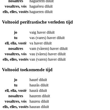
nosaltres
haguérem
diluït
vosaltres, vós
haguéreu
diluït
ells, elles, vostès
hagueren
diluït
Voltooid perifrastische verleden tijd
jo
vaig haver
diluït
tu
vas (vares) haver
diluït
ell, ella, vostè
va haver
diluït
nosaltres
vam (vàrem) haver
diluït
vosaltres, vós
vau (vàreu) haver
diluït
ells, elles, vostès
van (varen) haver
diluït
Voltooid toekomende tijd
jo
hauré
diluït
tu
hauràs
diluït
ell, ella, vostè
haurà
diluït
nosaltres
haurem
diluït
vosaltres, vós
haureu
diluït
ells, elles, vostès
hauran
diluït