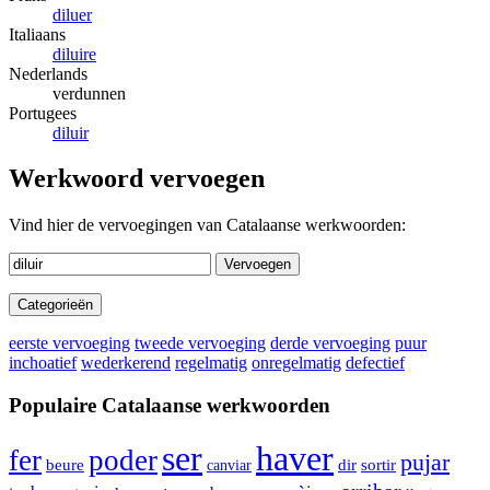
diluer
Italiaans
diluire
Nederlands
verdunnen
Portugees
diluir
Werkwoord vervoegen
Vind hier de vervoegingen van Catalaanse werkwoorden:
Vervoegen
Categorieën
eerste vervoeging
tweede vervoeging
derde vervoeging
puur
inchoatief
wederkerend
regelmatig
onregelmatig
defectief
Populaire Catalaanse werkwoorden
haver
ser
fer
poder
pujar
sortir
beure
canviar
dir