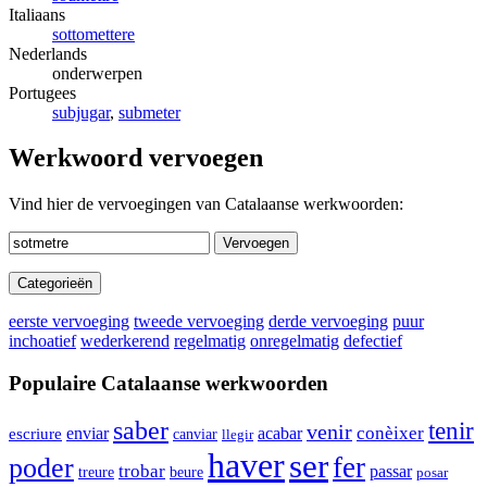
Italiaans
sottomettere
Nederlands
onderwerpen
Portugees
subjugar
,
submeter
Werkwoord vervoegen
Vind hier de vervoegingen van Catalaanse werkwoorden:
Vervoegen
Categorieën
eerste vervoeging
tweede vervoeging
derde vervoeging
puur
inchoatief
wederkerend
regelmatig
onregelmatig
defectief
Populaire Catalaanse werkwoorden
saber
tenir
venir
enviar
conèixer
acabar
escriure
canviar
llegir
haver
ser
fer
poder
trobar
passar
beure
treure
posar