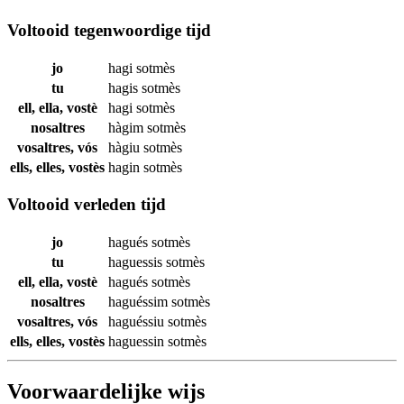
Voltooid tegenwoordige tijd
jo
hagi
sotmès
tu
hagis
sotmès
ell, ella, vostè
hagi
sotmès
nosaltres
hàgim
sotmès
vosaltres, vós
hàgiu
sotmès
ells, elles, vostès
hagin
sotmès
Voltooid verleden tijd
jo
hagués
sotmès
tu
haguessis
sotmès
ell, ella, vostè
hagués
sotmès
nosaltres
haguéssim
sotmès
vosaltres, vós
haguéssiu
sotmès
ells, elles, vostès
haguessin
sotmès
Voorwaardelijke wijs