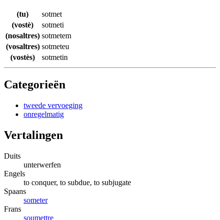
(tu)
sotmet
(vostè)
sotmeti
(nosaltres)
sotmetem
(vosaltres)
sotmeteu
(vostès)
sotmetin
Categorieën
tweede vervoeging
onregelmatig
Vertalingen
Duits
unterwerfen
Engels
to conquer, to subdue, to subjugate
Spaans
someter
Frans
soumettre