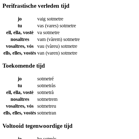
Perifrastische verleden tijd
jo
vaig
sotmetre
tu
vas (vares)
sotmetre
ell, ella, vostè
va
sotmetre
nosaltres
vam (vàrem)
sotmetre
vosaltres, vós
vau (vàreu)
sotmetre
ells, elles, vostès
van (varen)
sotmetre
Toekomende tijd
jo
sotmetré
tu
sotmetràs
ell, ella, vostè
sotmetrà
nosaltres
sotmetrem
vosaltres, vós
sotmetreu
ells, elles, vostès
sotmetran
Voltooid tegenwoordige tijd
jo
he
sotmès