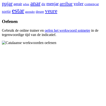
anar
pujar
arribar
voler
menjar
agrair
dir
començar
rebre
estar
veure
sortir
deure
aprendre
Oefenen
Gebruik de online trainer en
oefen het werkwoord
sotmetre
in de
tegenwoordige tijd van de indicatief.