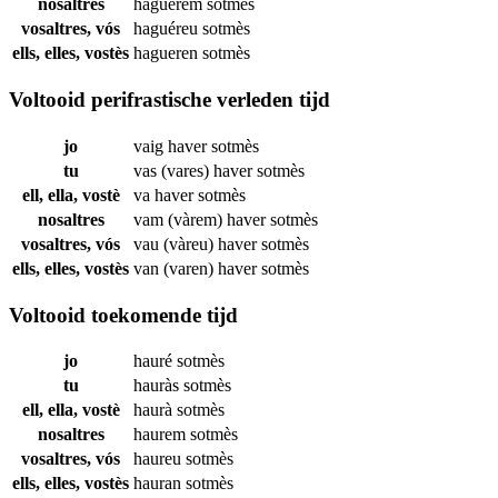
nosaltres
haguérem
sotmès
vosaltres, vós
haguéreu
sotmès
ells, elles, vostès
hagueren
sotmès
Voltooid perifrastische verleden tijd
jo
vaig haver
sotmès
tu
vas (vares) haver
sotmès
ell, ella, vostè
va haver
sotmès
nosaltres
vam (vàrem) haver
sotmès
vosaltres, vós
vau (vàreu) haver
sotmès
ells, elles, vostès
van (varen) haver
sotmès
Voltooid toekomende tijd
jo
hauré
sotmès
tu
hauràs
sotmès
ell, ella, vostè
haurà
sotmès
nosaltres
haurem
sotmès
vosaltres, vós
haureu
sotmès
ells, elles, vostès
hauran
sotmès