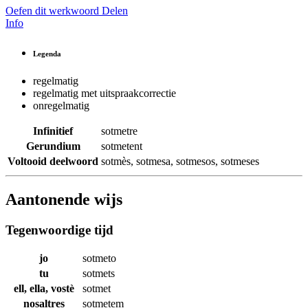
Oefen dit werkwoord
Delen
Info
Legenda
regelmatig
regelmatig met uitspraakcorrectie
onregelmatig
Infinitief
sotmetre
Gerundium
sotmetent
Voltooid deelwoord
sotmès
,
sotmesa
,
sotmesos
,
sotmeses
Aantonende wijs
Tegenwoordige tijd
jo
sotmeto
tu
sotmets
ell, ella, vostè
sotmet
nosaltres
sotmetem