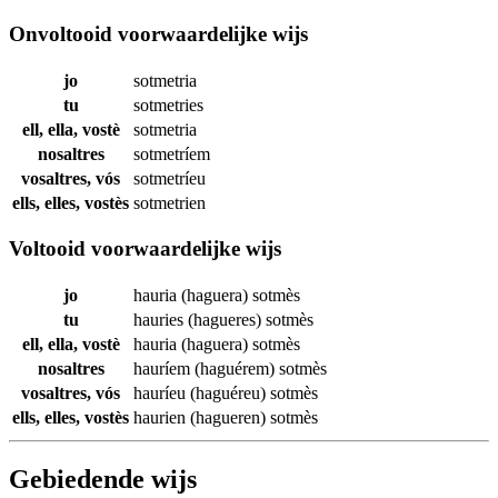
Onvoltooid voorwaardelijke wijs
jo
sotmetria
tu
sotmetries
ell, ella, vostè
sotmetria
nosaltres
sotmetríem
vosaltres, vós
sotmetríeu
ells, elles, vostès
sotmetrien
Voltooid voorwaardelijke wijs
jo
hauria (haguera)
sotmès
tu
hauries (hagueres)
sotmès
ell, ella, vostè
hauria (haguera)
sotmès
nosaltres
hauríem (haguérem)
sotmès
vosaltres, vós
hauríeu (haguéreu)
sotmès
ells, elles, vostès
haurien (hagueren)
sotmès
Gebiedende wijs