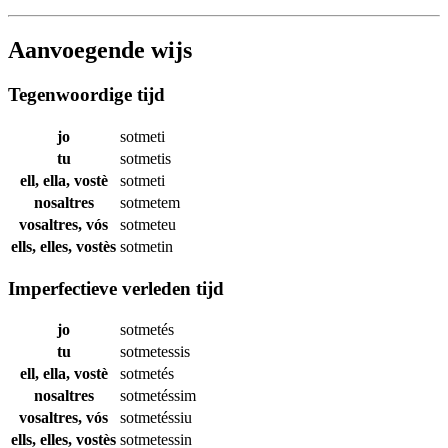
Aanvoegende wijs
Tegenwoordige tijd
jo
sotmeti
tu
sotmetis
ell, ella, vostè
sotmeti
nosaltres
sotmetem
vosaltres, vós
sotmeteu
ells, elles, vostès
sotmetin
Imperfectieve verleden tijd
jo
sotmetés
tu
sotmetessis
ell, ella, vostè
sotmetés
nosaltres
sotmetéssim
vosaltres, vós
sotmetéssiu
ells, elles, vostès
sotmetessin