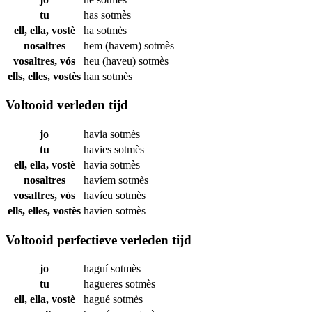
tu
has
sotmès
ell, ella, vostè
ha
sotmès
nosaltres
hem (havem)
sotmès
vosaltres, vós
heu (haveu)
sotmès
ells, elles, vostès
han
sotmès
Voltooid verleden tijd
jo
havia
sotmès
tu
havies
sotmès
ell, ella, vostè
havia
sotmès
nosaltres
havíem
sotmès
vosaltres, vós
havíeu
sotmès
ells, elles, vostès
havien
sotmès
Voltooid perfectieve verleden tijd
jo
haguí
sotmès
tu
hagueres
sotmès
ell, ella, vostè
hagué
sotmès