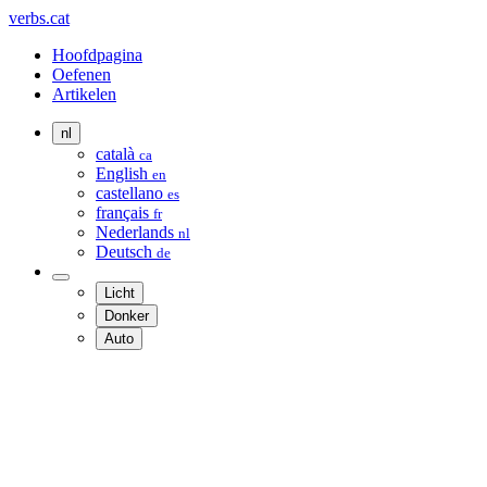
verbs.cat
Hoofdpagina
Oefenen
Artikelen
nl
català
ca
English
en
castellano
es
français
fr
Nederlands
nl
Deutsch
de
Licht
Donker
Auto