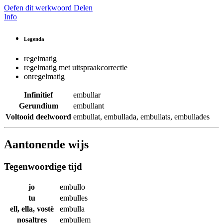
Oefen dit werkwoord
Delen
Info
Legenda
regelmatig
regelmatig met uitspraakcorrectie
onregelmatig
Infinitief
embullar
Gerundium
embullant
Voltooid deelwoord
embullat
,
embullada
,
embullats
,
embullades
Aantonende wijs
Tegenwoordige tijd
jo
embullo
tu
embulles
ell, ella, vostè
embulla
nosaltres
embullem