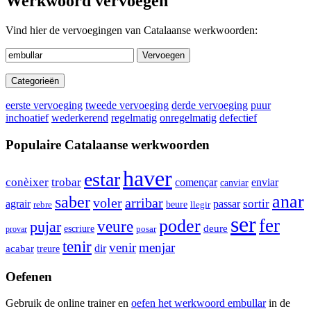
Werkwoord vervoegen
Vind hier de vervoegingen van Catalaanse werkwoorden:
Vervoegen
Categorieën
eerste vervoeging
tweede vervoeging
derde vervoeging
puur
inchoatief
wederkerend
regelmatig
onregelmatig
defectief
Populaire Catalaanse werkwoorden
haver
estar
trobar
conèixer
enviar
començar
canviar
anar
saber
voler
arribar
sortir
agrair
passar
beure
rebre
llegir
ser
fer
poder
pujar
veure
escriure
deure
posar
provar
tenir
venir
menjar
acabar
dir
treure
Oefenen
Gebruik de online trainer en
oefen het werkwoord
embullar
in de