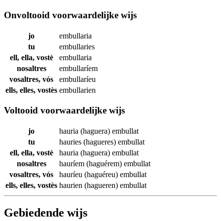
Onvoltooid voorwaardelijke wijs
jo
embullaria
tu
embullaries
ell, ella, vostè
embullaria
nosaltres
embullaríem
vosaltres, vós
embullaríeu
ells, elles, vostès
embullarien
Voltooid voorwaardelijke wijs
jo
hauria (haguera)
embullat
tu
hauries (hagueres)
embullat
ell, ella, vostè
hauria (haguera)
embullat
nosaltres
hauríem (haguérem)
embullat
vosaltres, vós
hauríeu (haguéreu)
embullat
ells, elles, vostès
haurien (hagueren)
embullat
Gebiedende wijs