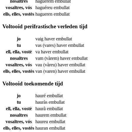
nosaltres
haguérem
embullat
vosaltres, vós
haguéreu
embullat
ells, elles, vostès
hagueren
embullat
Voltooid perifrastische verleden tijd
jo
vaig haver
embullat
tu
vas (vares) haver
embullat
ell, ella, vostè
va haver
embullat
nosaltres
vam (vàrem) haver
embullat
vosaltres, vós
vau (vàreu) haver
embullat
ells, elles, vostès
van (varen) haver
embullat
Voltooid toekomende tijd
jo
hauré
embullat
tu
hauràs
embullat
ell, ella, vostè
haurà
embullat
nosaltres
haurem
embullat
vosaltres, vós
haureu
embullat
ells, elles, vostès
hauran
embullat