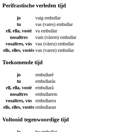
Perifrastische verleden tijd
jo
vaig
embullar
tu
vas (vares)
embullar
ell, ella, vostè
va
embullar
nosaltres
vam (vàrem)
embullar
vosaltres, vós
vau (vàreu)
embullar
ells, elles, vostès
van (varen)
embullar
Toekomende tijd
jo
embullaré
tu
embullaràs
ell, ella, vostè
embullarà
nosaltres
embullarem
vosaltres, vós
embullareu
ells, elles, vostès
embullaran
Voltooid tegenwoordige tijd
jo
he
embullat