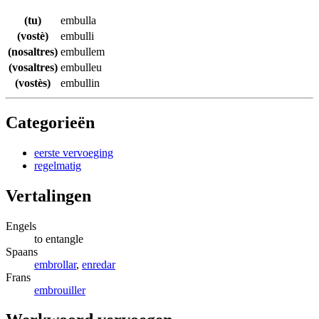
(tu)
embulla
(vostè)
embulli
(nosaltres)
embullem
(vosaltres)
embulleu
(vostès)
embullin
Categorieën
eerste vervoeging
regelmatig
Vertalingen
Engels
to entangle
Spaans
embrollar
,
enredar
Frans
embrouiller