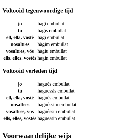
Voltooid tegenwoordige tijd
jo
hagi
embullat
tu
hagis
embullat
ell, ella, vostè
hagi
embullat
nosaltres
hàgim
embullat
vosaltres, vós
hàgiu
embullat
ells, elles, vostès
hagin
embullat
Voltooid verleden tijd
jo
hagués
embullat
tu
haguessis
embullat
ell, ella, vostè
hagués
embullat
nosaltres
haguéssim
embullat
vosaltres, vós
haguéssiu
embullat
ells, elles, vostès
haguessin
embullat
Voorwaardelijke wijs