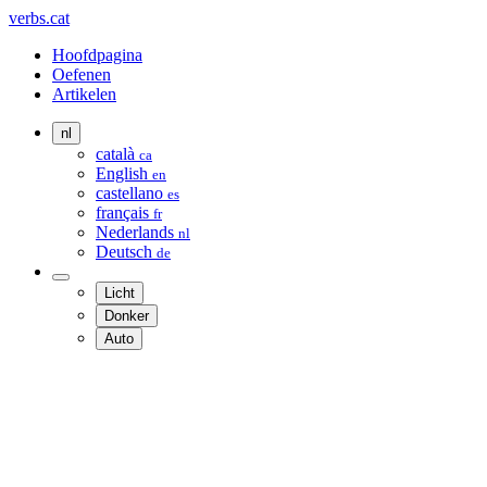
verbs.cat
Hoofdpagina
Oefenen
Artikelen
nl
català
ca
English
en
castellano
es
français
fr
Nederlands
nl
Deutsch
de
Licht
Donker
Auto