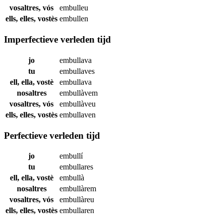
vosaltres, vós
embulleu
ells, elles, vostès
embullen
Imperfectieve verleden tijd
jo
embullava
tu
embullaves
ell, ella, vostè
embullava
nosaltres
embullàvem
vosaltres, vós
embullàveu
ells, elles, vostès
embullaven
Perfectieve verleden tijd
jo
embullí
tu
embullares
ell, ella, vostè
embullà
nosaltres
embullàrem
vosaltres, vós
embullàreu
ells, elles, vostès
embullaren