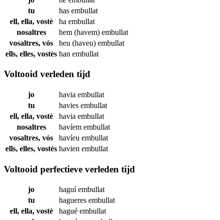
tu
has
embullat
ell, ella, vostè
ha
embullat
nosaltres
hem (havem)
embullat
vosaltres, vós
heu (haveu)
embullat
ells, elles, vostès
han
embullat
Voltooid verleden tijd
jo
havia
embullat
tu
havies
embullat
ell, ella, vostè
havia
embullat
nosaltres
havíem
embullat
vosaltres, vós
havíeu
embullat
ells, elles, vostès
havien
embullat
Voltooid perfectieve verleden tijd
jo
haguí
embullat
tu
hagueres
embullat
ell, ella, vostè
hagué
embullat