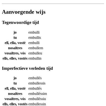
Aanvoegende wijs
Tegenwoordige tijd
jo
embulli
tu
embullis
ell, ella, vostè
embulli
nosaltres
embullem
vosaltres, vós
embulleu
ells, elles, vostès
embullin
Imperfectieve verleden tijd
jo
embullés
tu
embullessis
ell, ella, vostè
embullés
nosaltres
embulléssim
vosaltres, vós
embulléssiu
ells, elles, vostès
embullessin